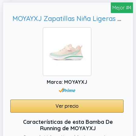
sin cordones hombre están diseñadas para
Mejor #4
ser fáciles de poner y quitar.
MOYAYXJ Zapatillas Niña Ligeras y Transpirables con Velcro - Zapatos Deportivos Casuales para Niñas, Bambas Running pessimista 34EU
✔️ CÓMODAS Y TRANSPIRABLES. : Fabricadas
con una parte superior de tejido volador
suave, ligera y cómoda, estas zapatillas slip
on para hombre y mujer proporcionan
flexibilidad y transpirabilidad, permitiéndote
correr con facilidad.
Marca: MOYAYXJ
Ver precio
Características de esta Bamba De
Running de MOYAYXJ