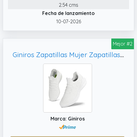
✔️ Experiencia ultraligera: las zapatillas
2.54 cms
deporte hombre de alta calidad utilizan
Fecha de lanzamiento
materiales ultraligeros de nivel de calzado
10-07-2026
deportivo profesional, integrando ligereza,
comodidad, salud, seguridad y otras
funciones.
Mejor #2
✔️ Tenis hombre Ocasión: las zapatillas de
Giniros Zapatillas Mujer Zapatillas Running Deportivas Mujer Zapatos Bambas Casual Tenis de Mujer Jogging Caminar Gimnasio Fitness Moda Slip-ins Sneaker Transpirable Cómodo Deporte Blanco 36EU
deporte para hombre son adecuadas para
correr, caminar, tenis, atletismo, gimnasio,
fitness, entrenamiento, trotar, viajar, moda,
casual, deporte, ejercicio, interior, exterior,
baloncesto, bicicleta, squash y otros
deportes al aire libre.
Marca: Giniros