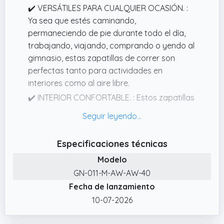
✔️ VERSÁTILES PARA CUALQUIER OCASIÓN. :
Ya sea que estés caminando,
permaneciendo de pie durante todo el día,
trabajando, viajando, comprando o yendo al
gimnasio, estas zapatillas de correr son
perfectas tanto para actividades en
interiores como al aire libre.
✔️ INTERIOR CONFORTABLE. : Estos zapatillas
slipon para hombre presentan un forro
interior suave de textil y algodón transpirable
altamente elástico.
Especificaciones técnicas
✔️ LIGERAS Y RESISTENTES. : Fabricadas con
Modelo
materiales ligeros, nuestras zapatillas
GN-011-M-AW-AW-40
deportivas hombre Giniros priorizan la
Fecha de lanzamiento
agilidad y la velocidad.
10-07-2026
✔️ FÁCIL DE PONER Y QUITAR. : Gracias a un
método de cierre especial, estas zapatillas