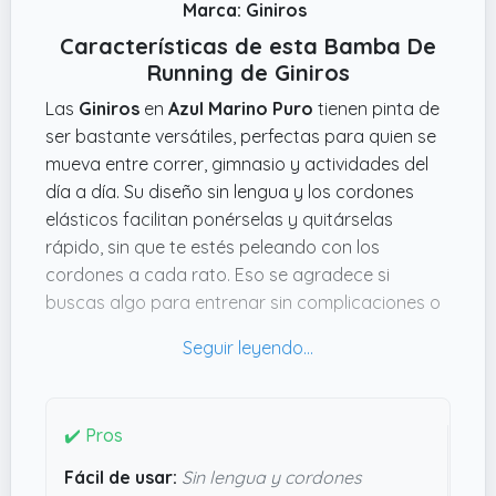
Marca: Giniros
Características de esta Bamba De
Running de Giniros
Las
Giniros
en
Azul Marino Puro
tienen pinta de
ser bastante versátiles, perfectas para quien se
mueva entre correr, gimnasio y actividades del
día a día. Su diseño sin lengua y los cordones
elásticos facilitan ponérselas y quitárselas
rápido, sin que te estés peleando con los
cordones a cada rato. Eso se agradece si
buscas algo para entrenar sin complicaciones o
para salir a dar una vuelta sin perder tiempo.
Otra cosa que parece clave es la combinación
de materiales transpirables con una suela
antideslizante de espuma Eva y caucho
✔️ Pros
resistente. Esto no solo promete comodidad
Fácil de usar:
Sin lengua y cordones
gracias a la amortiguación interior, sino también