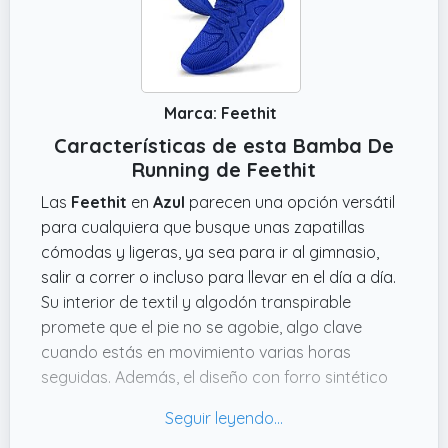
Marca: Feethit
Características de esta Bamba De
Running de Feethit
Las
Feethit
en
Azul
parecen una opción versátil
para cualquiera que busque unas zapatillas
cómodas y ligeras, ya sea para ir al gimnasio,
salir a correr o incluso para llevar en el día a día.
Su interior de textil y algodón transpirable
promete que el pie no se agobie, algo clave
cuando estás en movimiento varias horas
seguidas. Además, el diseño con forro sintético
suave protege el talón, así que no debería darte
rozaduras ni molestias, algo que se agradece