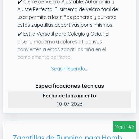
✔️ Cierre de Velcro Ajustable: Autonomía y
Ajuste Perfecto. El sistema de velcro fácil de
usar permite a los niños ponerse y quitarse
estas zapatillas deportivas por sí mismos.
✔️ Estilo Versátil para Colegio y Ocio. : El
diseño moderno y colores atractivos
convierten a estas zapatillas niña en el
complemento perfecto.
✔️ Calzado Infantil Cómodo. : Estas zapatillas
deportivas niña son el calzado infantil
cómodo por excelencia.
Especificaciones técnicas
✔️ Suela Antideslizante Segura. : La seguridad
Fecha de lanzamiento
es prioritaria.
10-07-2026
✔️ Materiales Transpirables y Duraderos. : La
malla transpirable y materiales ligeros
mantienen los pies frescos.
Mejor #5
Zapatillas de Running para Hombre Casual Tenis Asfalto Zapatos Deporte Fitness Gym Correr Gimnasio Deportives Transpirables Seguridad Atlético Trekking Bambas Plataform Sneakers Rojo 39 EU