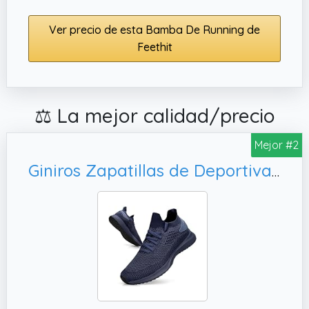
Ver precio de esta Bamba De Running de
Feethit
⚖️ La mejor calidad/precio
Mejor #2
Giniros Zapatillas de Deportivas Hombre Ligeros Transpirables Zapatillas Running Bambas Sneakers Correr Jogging Caminar Casual Atlético Tenis Fitness Gym Azul Marino Puro 42EU