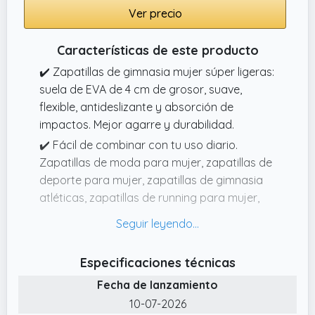
Ver precio
Características de este producto
✔️ Zapatillas de gimnasia mujer súper ligeras:
suela de EVA de 4 cm de grosor, suave,
flexible, antideslizante y absorción de
impactos. Mejor agarre y durabilidad.
✔️ Fácil de combinar con tu uso diario.
Zapatillas de moda para mujer, zapatillas de
deporte para mujer, zapatillas de gimnasia
atléticas, zapatillas de running para mujer,
zapatillas para caminar, zapatillas de tenis,
zapatillas deportivas y zapatillas casuales.
✔️ Zapatillas de running suaves para mujer: el
Especificaciones técnicas
forro suave y la plantilla de espuma
Fecha de lanzamiento
viscoelástica proporcionan una
10-07-2026
amortiguación duradera y un ajuste al arco.