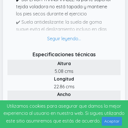
tejida voladora no está tapada y mantiene
los pies secos durante el ejercicio
✔️ Suela antideslizante: la suela de goma
suave evita el deslizamiento incluso en días
lluviosos
✔️ SLIPON y LACEUP: estas Zapatillas de
Running para Hombre utilizan un método de
Especificaciones técnicas
cierre especial, que es conveniente para
Altura
ponerse y quitarse, y no se caerá después
5.08 cms
de un ejercicio vigoroso
Longitud
✔️ FORRO CÓMODO El forro de malla
22.86 cms
amigable con la piel no usa pies, lo que le
Ancho
brinda una sensación cómoda
5.08 cms
Utilizamos cookies para asegurar que damos la mejor
Fecha de lanzamiento
experiencia al usuario en nuestra web. Si sigues utilizando
10-07-2026
este sitio asumiremos que estás de acuerdo.
Aceptar