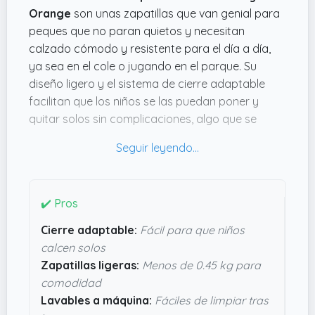
Orange
son unas zapatillas que van genial para
peques que no paran quietos y necesitan
calzado cómodo y resistente para el día a día,
ya sea en el cole o jugando en el parque. Su
diseño ligero y el sistema de cierre adaptable
facilitan que los niños se las puedan poner y
quitar solos sin complicaciones, algo que se
agradece mucho cuando hay prisas por salir.
Además, que sean lavables a máquina es un
puntazo para que el calzado no quede hecho un
desastre tras las carreras y los juegos. El peso
✔️ Pros
de menos de
0.45 kg
ayuda a que no les cansen
Cierre adaptable:
Fácil para que niños
en absoluto, permitiendo movilidad sin
calcen solos
restricciones. Si buscas algo práctico y que
Zapatillas ligeras:
Menos de 0.45 kg para
aguante el ritmo infantil, estas Skechers parecen
comodidad
bastante pensadas para eso, sin rolls súper
Lavables a máquina:
Fáciles de limpiar tras
técnicos pero con detalles que simplifican la vida.