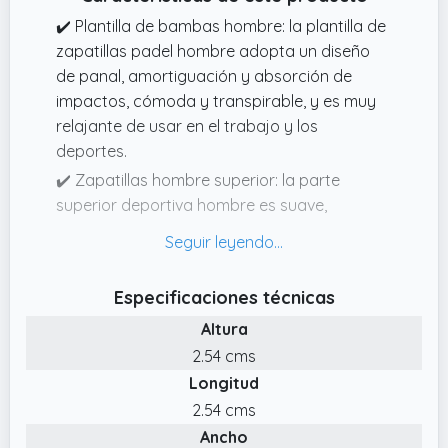
✔️ Plantilla de bambas hombre: la plantilla de
zapatillas padel hombre adopta un diseño
de panal, amortiguación y absorción de
impactos, cómoda y transpirable, y es muy
relajante de usar en el trabajo y los
deportes.
✔️ Zapatillas hombre superior: la parte
superior deportiva hombre es suave,
resistente al desgaste, elástica, cómoda y
transpirable, lo que puede proporcionar una
experiencia de ejercicio perfecta.
Especificaciones técnicas
✔️ Zapatillas running hombre Sole: las
Altura
zapatillas running hombre Sole tienen un
2.54 cms
patrón elegante y único, que es
Longitud
antideslizante y resistente al desgaste. El
material de la suela es suave y ligero, con
2.54 cms
buena capacidad de amortiguación.
Ancho