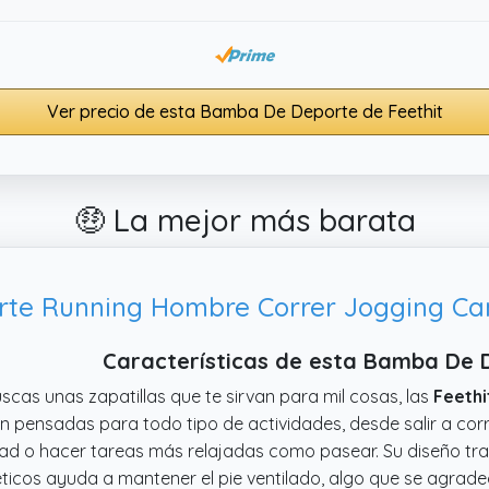
Ver precio de esta Bamba De Deporte de Feethit
🤑 La mejor más barata
Características de esta Bamba De 
uscas unas zapatillas que te sirvan para mil cosas, las
Feethi
n pensadas para todo tipo de actividades, desde salir a corr
ad o hacer tareas más relajadas como pasear. Su diseño tra
éticos ayuda a mantener el pie ventilado, algo que se agr