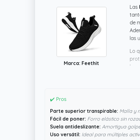
Las
tant
de m
Adem
las 
Lo q
prot
Marca: Feethit
buen
arti
ocas
bien
✔️ Pros
Parte superior transpirable:
Malla y m
Fácil de poner:
Forro elástico sin roz
Suela antideslizante:
Amortigua golpe
Uso versátil:
Ideal para múltiples acti