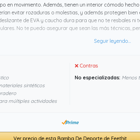
po en movimiento. Además, tienen un interior cómodo hecho de
rían evitar rozaduras o molestias, y además protegien bien el 
deslizante de EVA y caucho dura para que no te resbales ni 
gulares. No te puedo asegurar que sean las más técnicas, pe
ían cumplir sin problema. Me parecen un buen punto medio si 
licaciones.
❌ Contras
tico
No especializadas:
Menos t
ateriales sintéticos
uradero
a múltiples actividades
Ver precio de esta Bamba De Deporte de Feethit