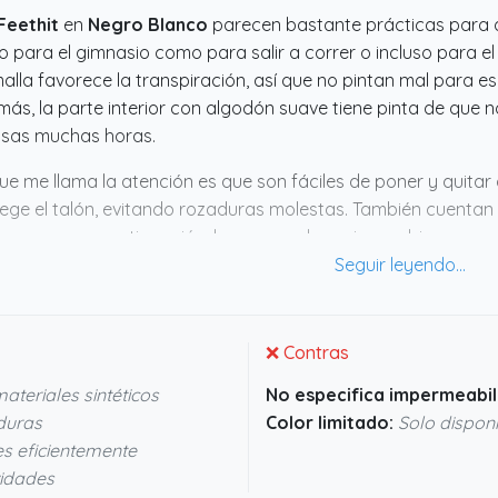
Feethit
en
Negro Blanco
parecen bastante prácticas para qu
o para el gimnasio como para salir a correr o incluso para el
alla favorece la transpiración, así que no pintan mal para e
ás, la parte interior con algodón suave tiene pinta de que no
usas muchas horas.
ue me llama la atención es que son fáciles de poner y quitar 
ege el talón, evitando rozaduras molestas. También cuenta
 agarre y amortiguación, lo que puede venir muy bien para e
culaciones tras mucho ejercicio. En resumen, parecen un mo
iones, no solo para correr. Si buscas algo que sirva para cas
.
❌ Contras
ateriales sintéticos
No especifica impermeabil
aduras
Color limitado:
Solo disponi
s eficientemente
vidades