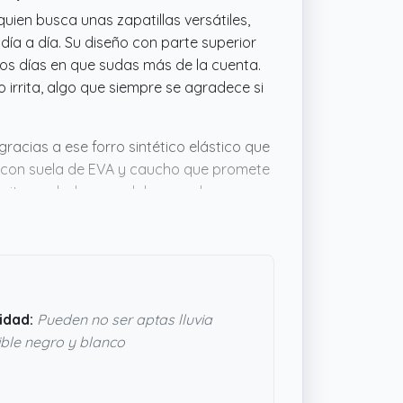
ien busca unas zapatillas versátiles,
 día a día. Su diseño con parte superior
sos días en que sudas más de la cuenta.
 irrita, algo que siempre se agradece si
gracias a ese forro sintético elástico que
n con suela de EVA y caucho que promete
vitar resbalones o dolores en las
delo cómodo y funcional para varias
i todo, estas zapatillas podrían cumplir
idad:
Pueden no ser aptas lluvia
ble negro y blanco