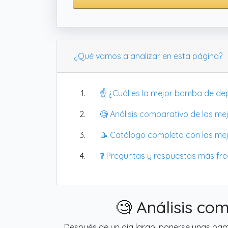
¿Qué vamos a analizar en esta página?
☝️ ¿Cuál es la mejor bamba de de
🧐 Análisis comparativo de las me
📝 Catálogo completo con las me
❓ Preguntas y respuestas más fr
🧐 Análisis co
Después de un día largo, ponerse unas bamb