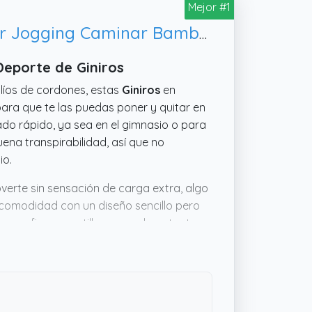
Mejor #1
Giniros Zapatillas Slip On Running Hombre Zapatos Deporte Correr Jogging Caminar Bambas Deportivas Hombre Casual Gimnasio Fitness Gym Atlético Trekking Tenis Transpirables Sneakers, Negro 42EU
Deporte de Giniros
 líos de cordones, estas
Giniros
en
ra que te las puedas poner y quitar en
ado rápido, ya sea en el gimnasio o para
ena transpirabilidad, así que no
io.
overte sin sensación de carga extra, algo
comodidad con un diseño sencillo pero
y prefiere zapatillas que valgan tanto
epcionar si solo buscas algo básico