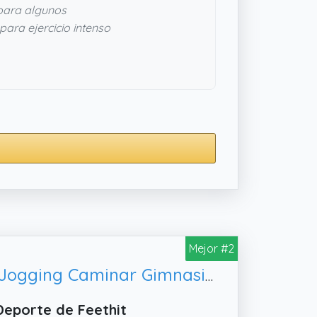
para algunos
para ejercicio intenso
Mejor #2
Feethit Zapatillas de Deporte para Hombre, Bambas para Correr Jogging Caminar Gimnasio Fitness Atlético Trabajo Sneakers Ligeros Transpirables Negro & Blanco 42 EU
Deporte de Feethit