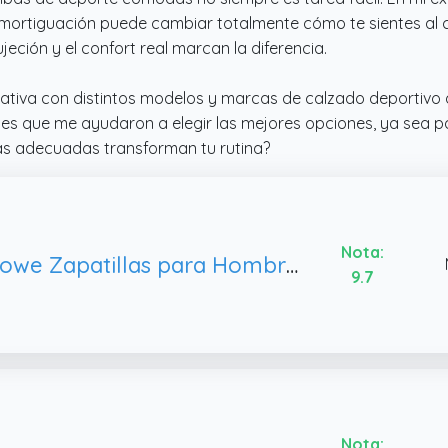
rtiguación puede cambiar totalmente cómo te sientes al ca
jeción y el confort real marcan la diferencia.
ativa con distintos modelos y marcas de calzado deportivo
es que me ayudaron a elegir las mejores opciones, ya sea pa
 adecuadas transforman tu rutina?
Nota:
Puxowe Zapatillas para Hombre Malla Slip On Zapatos Deportivas Verano Plano Bambas 40 EU Navy
9.7
Nota: