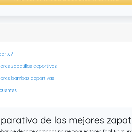
porte?
jores zapatillas deportivas
jores bambas deportivas
ecuentes
mparativo de las mejores zapati
as de deporte cómodas no siempre es tarea fácil. En mi exp