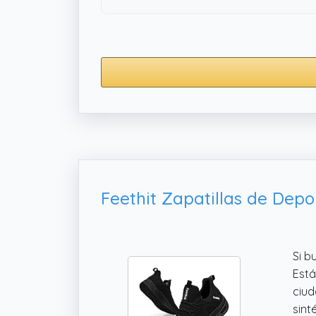
Si b
Está
ciud
sint