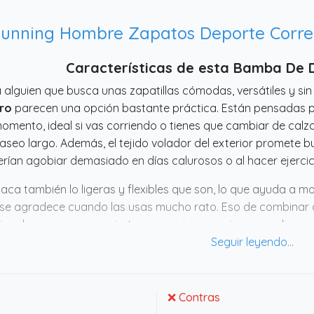
Características de esta Bamba De 
 alguien que busca unas zapatillas cómodas, versátiles y sin
ro
parecen una opción bastante práctica. Están pensadas pa
omento, ideal si vas corriendo o tienes que cambiar de calz
aseo largo. Además, el tejido volador del exterior promete bu
rían agobiar demasiado en días calurosos o al hacer ejercic
aca también lo ligeras y flexibles que son, lo que ayuda a m
se agradece cuando las usas mucho rato. Eso de combinar 
ional me parece un acierto para quien no quiere complicarse 
 deporte como para el día a día. No parece que vayan a dec
 bien pensado.
❌ Contras