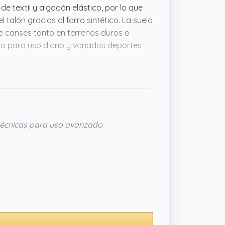
 textil y algodón elástico, por lo que
talón gracias al forro sintético. La suela
te canses tanto en terrenos duros o
ro para uso diario y variados deportes
quieres algo funcional y ligero sin
écnicas para uso avanzado