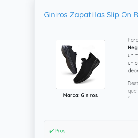
Para
Neg
un m
un p
debe
Dest
que 
Marca: Giniros
func
para
pero
✔️ Pros