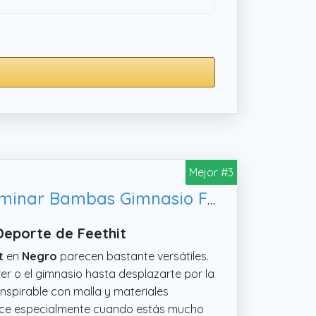
Mejor #3
Feethit Zapatillas de Deporte Running Hombre Correr Jogging Caminar Bambas Gimnasio Fitness Atlético Tenis Trabajo Sneakers Ligeros Transpirables Deportivas Negro 43 EU
Deporte de Feethit
t
en
Negro
parecen bastante versátiles.
er o el gimnasio hasta desplazarte por la
nspirable con malla y materiales
adece especialmente cuando estás mucho