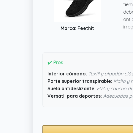
tiem
debe
anti
irre
Marca: Feethit
podr
comp
✔️ Pros
Interior cómodo:
Textil y algodón elás
Parte superior transpirable:
Malla y m
Suela antideslizante:
EVA y caucho d
Versátil para deportes:
Adecuadas par