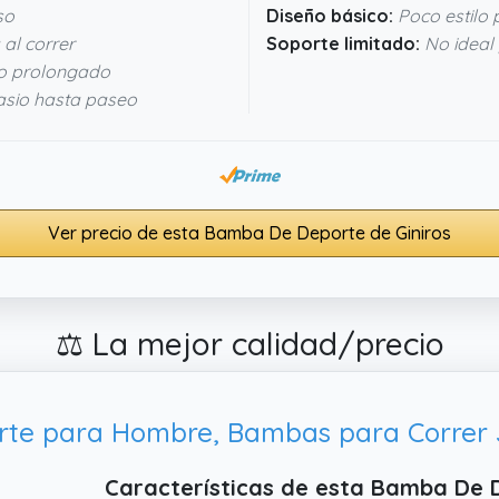
so
Diseño básico:
Poco estilo 
al correr
Soporte limitado:
No ideal 
o prolongado
sio hasta paseo
Ver precio de esta Bamba De Deporte de Giniros
⚖️ La mejor calidad/precio
Características de esta Bamba De 