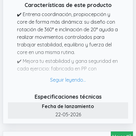
Características de este producto
✔️ Entrena coordinación, propiocepción y
core de forma más dinámica: su diseño con
rotación de 360° e inclinación de 20° ayuda a
realizar movimientos controlados para
trabajar estabilidad, equilibrio y fuerza del
core en una misma rutina.
✔️ Mejora tu estabilidad y gana seguridad en
cada ejercicio: fabricada en PP con
envoltorio de TPE, incorpora una superficie
antideslizante con textura que favorece el
agarre y aporta una sensación de apoyo
Especificaciones técnicas
más firme durante el entrenamiento.
Fecha de lanzamiento
✔️ Amplía tus posibilidades de uso con un
22-05-2026
agarre más cómodo: sus asas integradas de
4 x 15 cm facilitan la sujeción y permiten
incorporar más variedad a ejercicios de