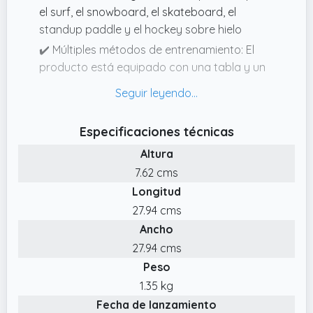
el surf, el snowboard, el skateboard, el
standup paddle y el hockey sobre hielo
✔️ Múltiples métodos de entrenamiento: El
producto está equipado con una tabla y un
rodillo, proporcionando múltiples métodos
de entrenamiento, como el equilibrio central,
agachamientos y tablas. El tablero ancho de
Especificaciones técnicas
72.5x28cm (28.5''x11'') proporciona amplio
Altura
espacio para estirar su cuerpo
7.62 cms
✔️ Rodillo fácil de deslizar: Nuestro rodillo
Longitud
tiene una construcción sólida con una capa
superficial que se desliza suavemente sobre
27.94 cms
diferentes tipos de pisos, como madera,
Ancho
hormigón y alfombra
27.94 cms
✔️ Solid Made: Esta tabla de equilibrio está
Peso
hecha de pino premium de 13 capas con un
1.35 kg
grosor de 1,8 cm / 0,7 pulgadas, que puede
Fecha de lanzamiento