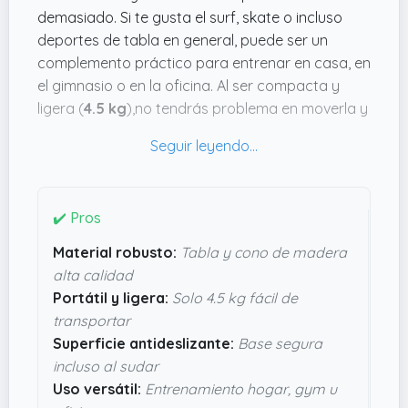
demasiado. Si te gusta el surf, skate o incluso
deportes de tabla en general, puede ser un
complemento práctico para entrenar en casa, en
el gimnasio o en la oficina. Al ser compacta y
ligera (
4.5 kg
),no tendrás problema en moverla y
sacarle partido en distintos sitios.
Lo que me convence es el diseño robusto en
madera con ese rodillo cubierto de un tejido que
protege el suelo, evitando rayones molestos.
✔️ Pros
Además, la superficie antideslizante aporta ese
Material robusto:
Tabla y cono de madera
extra de estabilidad, que seguro viene bien para
alta calidad
mantener el equilibrio incluso cuando estés
Portátil y ligera:
Solo 4.5 kg fácil de
sudando. Por sus dimensiones (
27.94 cms de
transportar
alto x 71.12 cms de largo x 73.66 cms de
Superficie antideslizante:
Base segura
ancho
),parece lo suficientemente estable para
incluso al sudar
un uso variado. No es algo para milagros, pero
Uso versátil:
Entrenamiento hogar, gym u
sin duda parece un aliado práctico para