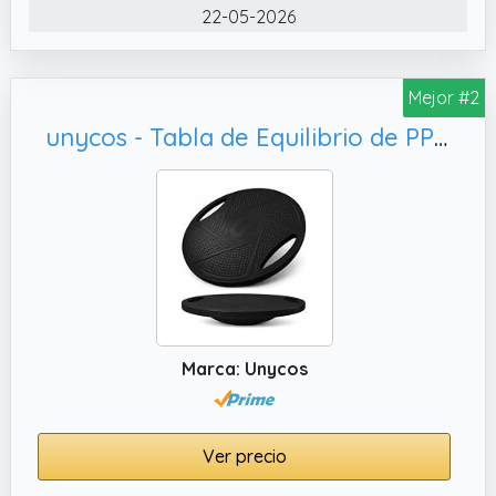
contener hasta 70 kg (154 libras). Adecuado
22-05-2026
para niños y adultos
✔️ La seguridad primero: La tabla de
equilibrio de madera cuenta con una
Mejor #2
superficie de papel lijado antideslizante,
unycos - Tabla de Equilibrio de PP con Asas y Superficie Antideslizante Ø41, Fitness y Rehabilitación (Negro)
segura y cómoda, ya sea que esté descalzo
o que use zapatos. Dos tiras y tapones en la
parte inferior mejoran la seguridad durante
los entrenamientos.
Marca: Unycos
Ver precio