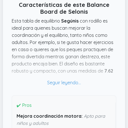
Características de este Balance
Board de Selonis
Esta tabla de equilibrio
Segúnis
con rodillo es
ideal para quienes buscan mejorar la
coordinación y el equilibrio, tanto niños como
adultos. Por ejemplo, si te gusta hacer ejercicios
en casa o quieres que los peques practiquen de
forma divertida mientras ganan destreza, este
producto encaja bien. El diseño es bastante
robusto y compacto, con unas medidas de
7.62
cms de alto x 78.74 cms de largo x 27.94 cms
de ancho
y un peso manejable de
2.25 kg
, así
que se puede usar sin complicaciones y
guardarlo fácilmente.
✔️ Pros
Lo que me parece práctico es su superficie
Mejora coordinación motora:
Apto para
antideslizante, que le da un plus de seguridad,
niños y adultos
especialmente para niños que a veces se confían