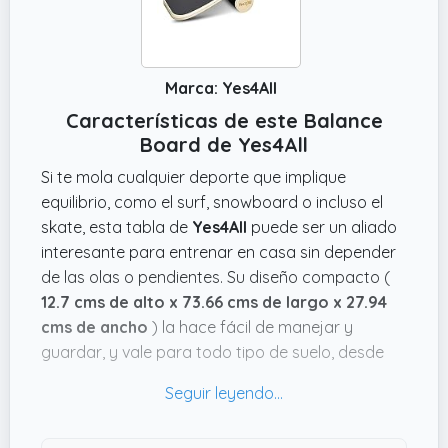
Marca: Yes4All
Características de este Balance
Board de Yes4All
Si te mola cualquier deporte que implique
equilibrio, como el surf, snowboard o incluso el
skate, esta tabla de
Yes4All
puede ser un aliado
interesante para entrenar en casa sin depender
de las olas o pendientes. Su diseño compacto (
12.7 cms de alto x 73.66 cms de largo x 27.94
cms de ancho
) la hace fácil de manejar y
guardar, y vale para todo tipo de suelo, desde
madera hasta alfombras, gracias a su rodillo
antideslizante. Eso sí, no tendrás que
preocuparte por que se te resbale ni por marcar