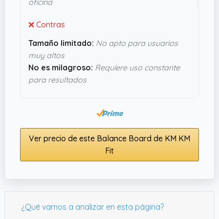
oficina
entrenar sin salir de casa.
❌ Contras
Tamaño limitado:
No apto para usuarios
muy altos
No es milagroso:
Requiere uso constante
para resultados
Ver precio de este Balance Board de KM KM
Fit
¿Qué vamos a analizar en esta página?