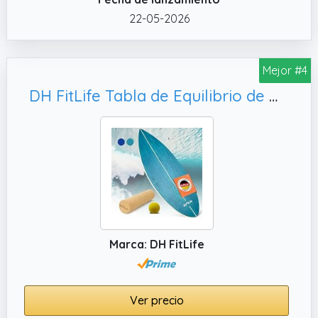
directamente desde casa.
22-05-2026
✔️ VERSATILIDAD SIN LÍMITES – Perfecto para
surfistas, skaters, snowboarders, aficionados
al fitness, profesionales de la rehabilitación o
Mejor #4
cualquier persona que quiera mejorar su
DH FitLife Tabla de Equilibrio de Madera Natural con Rocker Shape, Incluye Rueda y Bola
control corporal y su rendimiento físico, sea
cual sea su nivel.
✔️ MATERIALES NATURALES Y
ECORESPONSABLES – Madera certificada y
corcho reciclable seleccionados por su
durabilidad y su tacto natural. Un producto
premium pensado para durar.
Marca: DH FitLife
Ver precio