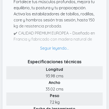
Fortalece tus músculos profundos, mejora tu
equilibrio, tu postura y tu propiocepción.
Activa los estabilizadores de tobillos, rodillas,
core y hombros sesión tras sesión, hasta 150
kg de resistencia probada.
✔️ CALIDAD PREMIUM EUROPEA – Diseñado en
Francia y fabricado con madera natural de
alta calidad y corcho ecológico,
seleccionados uno a uno por su robustez y
su belleza natural. Acabado superior, agarre
Especificaciones técnicas
antideslizante y construcción pensada para
Longitud
acompañarte durante años.
93.98 cms
✔️ BIBLIOTECA DE VÍDEOS GRATUITA – Accede
Ancho
sin coste adicional a nuestra biblioteca de
vídeos: ejercicios guiados paso a paso para
33.02 cms
progresar a tu ritmo, desde los movimientos
Peso
básicos hasta las rutinas más avanzadas. Tu
7.2 kg
progresión, estructurada y eficaz,
Fecha de lanzamiento