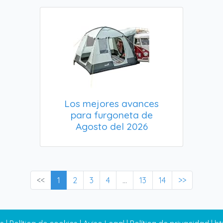
Los mejores avances
para furgoneta de
Agosto del 2026
<<
1
2
3
4
...
13
14
>>