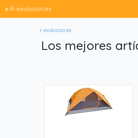
✊ R-evolucion.es
r-evolucion.es
Los mejores art