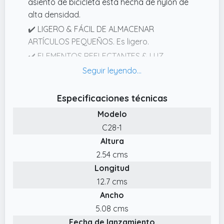
asiento de bicicleta está hecha de nylon de
alta densidad.
✔️ LIGERO & FÁCIL DE ALMACENAR
ARTÍCULOS PEQUEÑOS. Es ligero.
✔️ ELEMENTOS REFLECTANTES & LUZ
TRASERA COMPATIBLES PARA SU SEGURIDAD.
Tiras y logo reflectantes en bolsa y la correa
trasera para colgar una luz trasera para
Especificaciones técnicas
garantizar la seguridad por la noche.
Modelo
✔️ FÁCIL INSTALACIÓN & AMPLIA. La bolsa
C28-1
para sillín de bicicleta con 2 correas de cierre
Altura
de gancho y bucle/ un soporte se monta de
2.54 cms
manera más fácil y conveniente debajo del
Longitud
asiento de su bicicleta.
12.7 cms
Ancho
5.08 cms
Fecha de lanzamiento