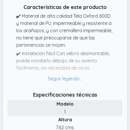
Características de este producto
✔️ Material de alta calidad Tela Oxford 600D
y material de PU, impermeable y resistente a
los arañazos, y con cremallera impermeable,
no tiene que preocuparse de que las
pertenencias se mojen.
✔️ Instalación fácil Con velcro desmontable,
puede instalarlo debajo de su asiento
fácilmente, sin necesidad de otras
herramientas. El velcro se puede recortar
según el grosor de la tija del sillín.
✔️ Bolsa de bicicleta ligera debajo del asiento
Especificaciones técnicas
Esta bolsa de cuadro de bicicleta está
Modelo
diseñada con almacenamiento de varios
1
niveles, bolsa elástica incorporada, es lo
Altura
suficientemente pequeña como para no
obstaculizar su rendimiento pero lo
7.62 cms