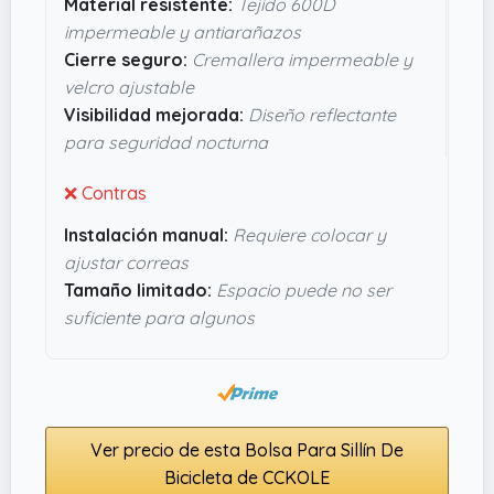
Material resistente:
Tejido 600D
reflectante es un plus que se agradece si sueles
impermeable y antiarañazos
pedalear al anochecer o en lugares con poca luz.
Cierre seguro:
Cremallera impermeable y
No parece un capricho, sino algo cuidado y
velcro ajustable
funcional que cumple con lo que promete.
Visibilidad mejorada:
Diseño reflectante
para seguridad nocturna
❌ Contras
Instalación manual:
Requiere colocar y
ajustar correas
Tamaño limitado:
Espacio puede no ser
suficiente para algunos
Ver precio de esta Bolsa Para Sillín De
Bicicleta de CCKOLE