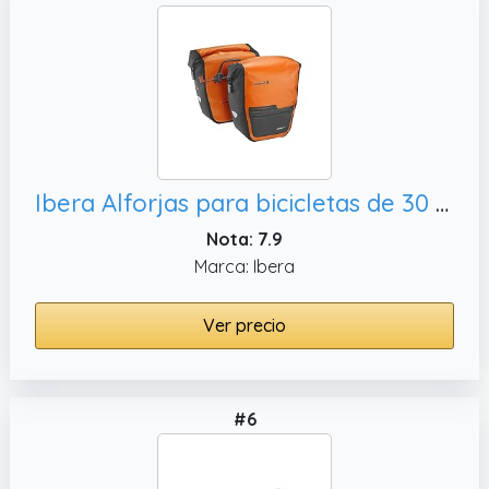
Ibera Alforjas para bicicletas de 30 L (par) impermeables – Alforjas para bicicleta PakRak de liberación rápida – Bolsas de sillín de bicicleta para estante trasero con cubierta de lluvia – Alforja se
Nota: 7.9
Marca: Ibera
Ver precio
#6