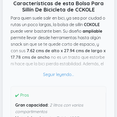
Características de esta Bolsa Para
Sillín De Bicicleta de CCKOLE
Para quien suele salir en bici, ya sea por ciudad o
rutas un poco largas, la bolsa de sillín
CCKOLE
puede venir bastante bien. Su diseño
ampliable
permite llevar desde herramientas hasta algún
snack sin que se te quede corto de espacio, y
con sus
7.62 cms de alto x 27.94 cms de largo x
17.78 cms de ancho
no es un trasto que estorbe
ni hace que la bici pierda estabilidad. Además, el
material impermeable y resistente deja claro que
no hay que andar pendiente del tiempo o de
golpes.
Otra cosa que me parece práctica es su sistema
✔️ Pros
de cierre con cremallera impermeable y velcro,
Gran capacidad:
2 litros con varios
que hace que puedas acceder rápido a lo que
compartimentos
lleves dentro sin complicarte la vida. La parte