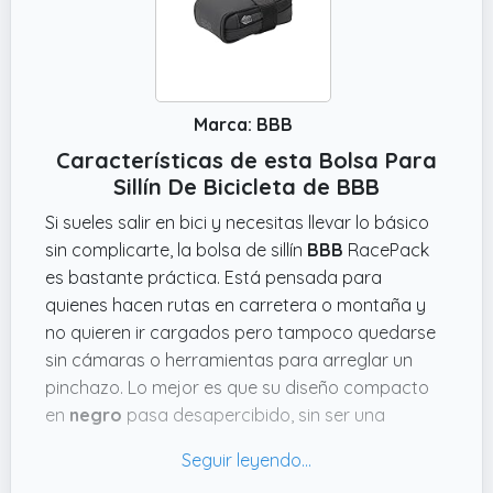
Marca: BBB
Características de esta Bolsa Para
Sillín De Bicicleta de BBB
Si sueles salir en bici y necesitas llevar lo básico
sin complicarte, la bolsa de sillín
BBB
RacePack
es bastante práctica. Está pensada para
quienes hacen rutas en carretera o montaña y
no quieren ir cargados pero tampoco quedarse
sin cámaras o herramientas para arreglar un
pinchazo. Lo mejor es que su diseño compacto
en
negro
pasa desapercibido, sin ser una
molestia visual, pero aguanta justo lo necesario
para guardar un tubo interior y algunas