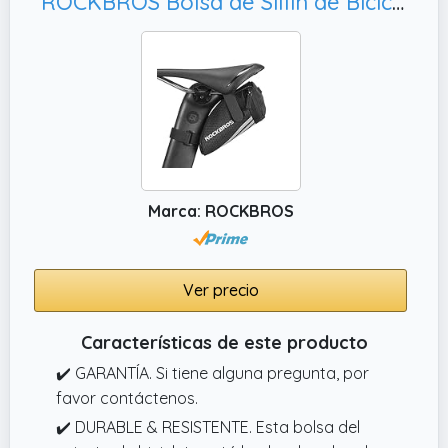
ROCKBROS Bolsa de Sillín de Bicicleta MTB Carretera Mini Pequeña Bolsa de Asiento para Cámaras Ciclismo Negro
desmontarlas es muy sencillo.
✔️ COMPACTA Y LIGERA: Esta bolsa para sillín
de bicicleta, especialmente diseñada para
ciclistas de carretera, es pequeña y ligera.
Los múltiples compartimentos y bolsillos
mantienen los objetos pequeños bien
organizados.
Marca: ROCKBROS
Ver precio
Características de este producto
✔️ GARANTÍA. Si tiene alguna pregunta, por
favor contáctenos.
✔️ DURABLE & RESISTENTE. Esta bolsa del