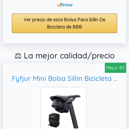
Ver precio de esta Bolsa Para Sillín De
Bicicleta de BBB
⚖️ La mejor calidad/precio
Mejor #2
Fyfjur Mini Bolsa Sillin Bicicleta Carretera Impermeable, Compacto Portátil Bolsa Sillin Bicicleta Montaña Reflectante con Bolsillo de Malla para MTB Bici Carretera Plegable (11x8x4cm)