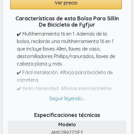
Ver precio
Características de esta Bolsa Para Sillín
De Bicicleta de Fyfjur
✔️ Multiherramienta 16 en 1. Además de la
bolsa, recibirás una multiherramienta 16 en 1
que incluye llaves Allen, llaves de vaso,
destornilladores Phillips/ranurados, llaves de
cabeza plana y más.
✔️ Fácil instalación. Alforja para bicicleta de
carretera.
✔️ Gran capacidad. Alforjas para bicicletas.
✔️ Material de alta calidad. Sillín para bolsa
de bicicleta Hecho de tela de alta densidad y
empalme de cuero, la bolsa es fácil de limpiar
Especificaciones técnicas
y duradera.
Modelo
✔️ Diseño reflectante. El diseño de tira
AM02892711FY