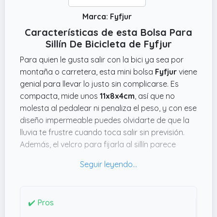
Marca: Fyfjur
Características de esta Bolsa Para
Sillín De Bicicleta de Fyfjur
Para quien le gusta salir con la bici ya sea por
montaña o carretera, esta mini bolsa
Fyfjur
viene
genial para llevar lo justo sin complicarse. Es
compacta, mide unos
11x8x4cm
, así que no
molesta al pedalear ni penaliza el peso, y con ese
diseño impermeable puedes olvidarte de que la
lluvia te frustre cuando toca salir sin previsión.
Además, el velcro para fijarla al sillín parece
bastante práctico y rápido; no hace falta ser un
manitas para ponerla y quitarla.
Lo que me llama la atención es la incorporación
de franjas reflectantes, que nunca está de más
✔️ Pros
para mejorar la visibilidad cuando pillas rutas al