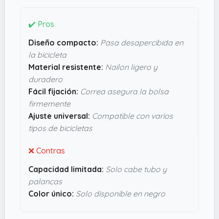
palancas. Además, la bolsa se fija fácil y rápido a
los rieles del sillín con una correa que asegura
✔️ Pros
que no se mueva nada, algo que siempre da
tranquilidad en marcha. Está hecha de nailon
Diseño compacto:
Pasa desapercibida en
resistente pero ligero, por lo que no añade peso
la bicicleta
extra ni da la sensación de que vas con bulto.
Material resistente:
Nailon ligero y
Por cómo está diseñada, parece un accesorio
duradero
bien pensado para la mayoría de bicicletas,
Fácil fijación:
Correa asegura la bolsa
desde las de carretera hasta híbridas. Si quieres
firmemente
algo discreto y útil, esta bolsa parece cumplir sin
Ajuste universal:
Compatible con varios
complicarte la vida.
tipos de bicicletas
❌ Contras
Capacidad limitada:
Solo cabe tubo y
palancas
Color único:
Solo disponible en negro