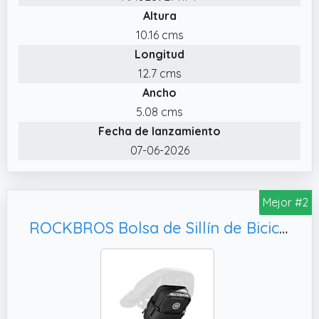
reflectante y el soporte de luz trasera
Altura
mejoran la visibilidad al conducir de noche, lo
10.16 cms
que aumenta la seguridad y hace que sea
Longitud
más fácil que otros te vean en condiciones
12.7 cms
de poca luz.
Ancho
5.08 cms
Fecha de lanzamiento
07-06-2026
Mejor #2
ROCKBROS Bolsa de Sillín de Bicicleta, Alforja bajo Asiento para MTB Carretera