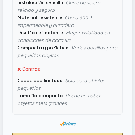
Instalacif3n sencilla:
Cierre de velcro
caer la noche. Parece pensada para que puedas
re1pido y seguro
llevar herramientas o un par de cosillas
Material resistente:
Cuero 600D
pequeñas sin liarte, gracias a sus bolsillos
impermeable y duradero
interiores y exteriores, especialmente ese de
Disef1o reflectante:
Mayor visibilidad en
malla para botellas pequeñas o lo que quieras
condiciones de poca luz
tener a mano. En resumen, parece una opción
Compacta y pre1ctica:
Varios bolsillos para
fiable para quien busque algo sencillo y funcional
pequef1os objetos
para salir con la bici.
❌ Contras
Capacidad limitada:
Solo para objetos
pequef1os
Tamaf1o compacto:
Puede no caber
objetos me1s grandes