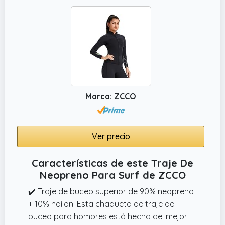
ofrecen un traje de surf suave y resistente a
la abrasión.
✔️ Trajes de neopreno cortos para hombre
hechos de neopreno CR de alta calidad,
nailon y elastano. Suficiente flexibilidad,
materiales respetuosos con el medio
ambiente, no irritan la piel.
Marca: ZCCO
Ver precio
Características de este Traje De
Neopreno Para Surf de ZCCO
✔️ Traje de buceo superior de 90% neopreno
+ 10% nailon. Esta chaqueta de traje de
buceo para hombres está hecha del mejor