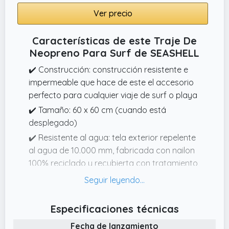
Ver precio
Características de este Traje De
Neopreno Para Surf de SEASHELL
✔️ Construcción: construcción resistente e
impermeable que hace de este el accesorio
perfecto para cualquier viaje de surf o playa
✔️ Tamaño: 60 x 60 cm (cuando está
desplegado)
✔️ Resistente al agua: tela exterior repelente
al agua de 10.000 mm, fabricada con nailon
100% reciclado y recubierta con tratamiento
repelente al agua BIONICFINISHECO sin PFC
✔️ Comodidad: forro de lana de cordero
sintética ultrasuave fabricado con 100%
Especificaciones técnicas
poliéster reciclado
Fecha de lanzamiento