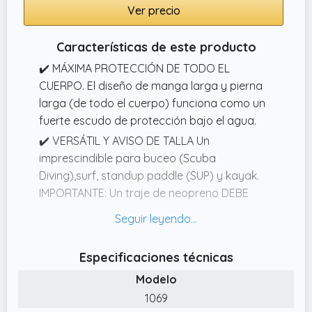
Ver precio
Características de este producto
✔️ MÁXIMA PROTECCIÓN DE TODO EL
CUERPO. El diseño de manga larga y pierna
larga (de todo el cuerpo) funciona como un
fuerte escudo de protección bajo el agua.
✔️ VERSÁTIL Y AVISO DE TALLA Un
imprescindible para buceo (Scuba
Diving),surf, standup paddle (SUP) y kayak.
IMPORTANTE: Un traje de neopreno DEBE
ajustarse muy ceñido como una segunda
piel para poder abrigar correctamente.
✔️ FÁCIL DE PONER Y QUITAR: Muchos trajes
Especificaciones técnicas
de neopreno largos son difíciles de poner, ¡no
Modelo
este! El extralargo y robusto cierre de
1069
cremallera en la espalda (Back Zip) con