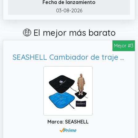
Fecha de lanzamiento
✔️ Diseño frontal con cremallera. El diseño
03-08-2026
frontal con cremallera es fácil de poner y
quitar.
🤑 El mejor más barato
Mejor #3
SEASHELL Cambiador de traje de neopreno para surf, impermeable (negro)
Marca: SEASHELL