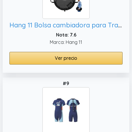
Hang 11 Bolsa cambiadora para Traje de Neopreno – Cambiador de Surf con Correa para el Hombro, Mantiene tu Traje húmedo y Coche limpios (Negro)
Nota: 7.6
Marca: Hang 11
Ver precio
#9