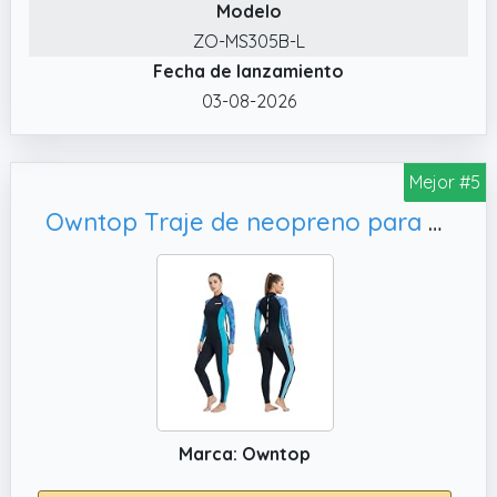
Modelo
neopreno rápidamente, lo cual es muy
práctico.
ZO-MS305B-L
Fecha de lanzamiento
✔️ Múltiples tamaños: este traje de neopreno
está disponible en varios tamaños y es
03-08-2026
adecuado para entusiastas del buceo de
diferentes formas.
Mejor #5
✔️ Método de lavado para trajes de
neopreno: Enjuagar con agua limpia o lavar
Owntop Traje de neopreno para mujer, surf
a mano, no usar lavadora ni secadora para
no dañar el material y la calidad del traje de
buceo.
✔️ Posibilidades de uso de trajes de buceo:
Este traje de neopreno es adecuado para
deportes acuáticos como buceo, surf, pesca,
natación, snorkel, buceo, canoa y kayak.
Marca: Owntop