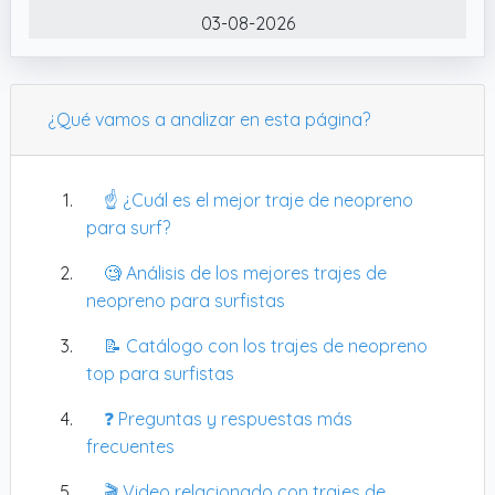
✔️ Compacto: fácil de transportar, enróllalo y
03-08-2026
asegúralo con la correa
¿Qué vamos a analizar en esta página?
☝️ ¿Cuál es el mejor traje de neopreno
para surf?
🧐 Análisis de los mejores trajes de
neopreno para surfistas
📝 Catálogo con los trajes de neopreno
top para surfistas
❓ Preguntas y respuestas más
frecuentes
🎬 Video relacionado con trajes de