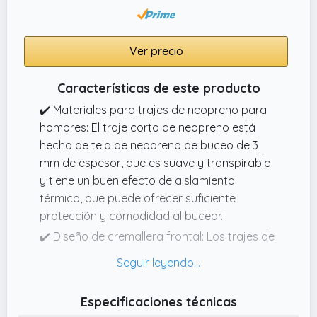
brazos y los puños de las piernas para un
movimiento sin restricciones, calidez y
flexibilidad en todo momento.
Ver precio
Características de este producto
✔️ Materiales para trajes de neopreno para
hombres: El traje corto de neopreno está
hecho de tela de neopreno de buceo de 3
mm de espesor, que es suave y transpirable
y tiene un buen efecto de aislamiento
térmico, que puede ofrecer suficiente
protección y comodidad al bucear.
✔️ Diseño de cremallera frontal: Los trajes de
neopreno cortos para hombres y mujeres
cuentan con un diseño de cremallera frontal
para facilitar el poner y quitar y el ajuste.
Especificaciones técnicas
Puedes ponerte y quitarte el traje de