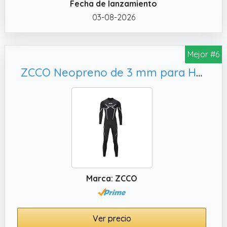
Fecha de lanzamiento
cordón de tira extendido te permite ponerte
y quitarte el traje de forma totalmente
03-08-2026
independiente y sin ayuda externa. Una
lengüeta de neopreno integrada en la
Mejor #6
cremallera evita además que la piel quede
atrapada.
ZCCO Neopreno de 3 mm para Hombre, Pesca Submarina L
✔️ PROTECCIÓN TOTAL CONTRA EL CALOR Y
EL FRÍO Fabricado en neopreno de alta
calidad de 3 mm de grosor, este traje de
buceo largo ofrece un excelente aislamiento
térmico para todo el cuerpo. Minimiza el
intercambio de agua y te mantiene caliente
en temperaturas del agua entre 15 °C y 20 °C.
✔️ Flexibilidad y resistencia: a pesar de su
Marca: ZCCO
grosor de 3 mm, el material elástico ofrece la
máxima libertad de movimiento. Rodilleras
ergonómicas preformadas (Knee Pads)
Ver precio
ofrecen resistencia adicional al desgaste al