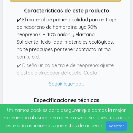
ponerse de rodillas sobre la tabla de surf o el
Características de este producto
lecho marino.
✔️ El material de primera calidad para el traje
de neopreno de hombre incluye 90%
neopreno CR, 10% nailon y elastano.
Suficiente flexibilidad, materiales ecológicos,
no te preocupes por tener contacto íntimo
con tu piel.
✔️ Diseño único de traje de neopreno: ajuste
ajustable alrededor del cuello. Cuello
redondo y puño con diseño de cuero suave.
✔️ Detalles del traje de buceo: cremallera YKK
resistente con tirador de cremallera/cierre
Especificaciones técnicas
de velcro en la parte posterior que es fácil de
Fecha de lanzamiento
Utilizamos cookies para asegurar que damos la mejor
poner y quitar, costuras planas que te
03-08-2026
experiencia al usuario en nuestra web. Si sigues utilizando
proporcionan un traje de surf suave. Las
este sitio asumiremos que estás de acuerdo.
hombreras y rodilleras proporcionan
Aceptar