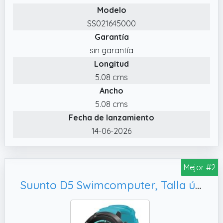
Modelo
con fuerte retroiluminación, Óptima
SS021645000
legibilidad incluso en la oscuridad, Todos los
Garantía
datos disponibles de un vistazo
sin garantía
✔️ Cinco modos: Aire, Nitrox, Manómetro,
Longitud
Apnea y Apagado, Temporizador de apnea,
Temporizador de los modos Aire y Nitrox,
5.08 cms
Cronómetro
Ancho
✔️ Planificación y análisis de inmersiones y
5.08 cms
datos gracias a los detallados protocolos
Fecha de lanzamiento
gráficos en el PC mediante el software
14-06-2026
Suunto DM5, Planificación de gases, Cable
USB se vende por separado
Mejor #2
Suunto D5 Swimcomputer, Talla única