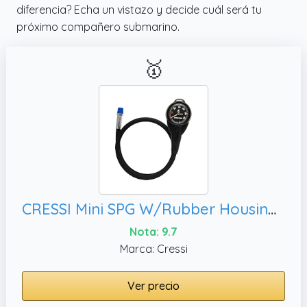
diferencia? Echa un vistazo y decide cuál será tu
próximo compañero submarino.
🥇
CRESSI Mini SPG W/Rubber Housing Vale 300 C Black (BAR) - Mini manómetro con carcasa de goma y látigo HP, Unisex
Nota: 9.7
Marca: Cressi
Ver precio