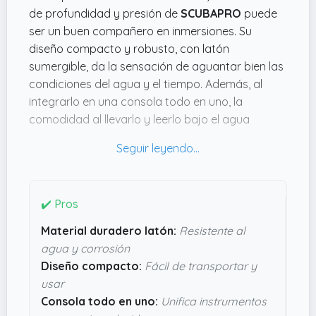
de profundidad y presión de
SCUBAPRO
puede
ser un buen compañero en inmersiones. Su
diseño compacto y robusto, con latón
sumergible, da la sensación de aguantar bien las
condiciones del agua y el tiempo. Además, al
integrarlo en una consola todo en uno, la
comodidad al llevarlo y leerlo bajo el agua
mejora un montón, evitando tener que buscar en
varios instrumentos.
Me llama la atención que tiene un sistema para
engancharlo fácilmente con un lanyard y que es
✔️ Pros
empotrable en compartimentos, algo práctico
Material duradero latón:
Resistente al
para no perderlo o que se mueva mientras
agua y corrosión
buceas. Con un tamaño bastante manejable
Diseño compacto:
Fácil de transportar y
(
2.54 cms de alto x 10.16 cms de largo x 38.1
usar
cms de ancho
) y poco peso (
0.45 kg
),parece
Consola todo en uno:
Unifica instrumentos
diseñado para no estorbar. Si buscas algo fiable