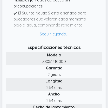
preocupaciones.
✔️ El Suunto Nautic S está diseñado para
buceadores que valoran cada momento
bajo el agua, combinando rendimiento,
durabilidad y total confianza durante toda la
inmersión.
✔️ Fácil de usar pero potente, ofrece
Especificaciones técnicas
fiabilidad cuando más importa.
Modelo
✔️ Desde tus primeras inmersiones hasta las
SS051410000
aventuras más avanzadas, crece contigo,
Garantía
ofreciendo modos de gas único y múltiples
2 years
gases, compatibilidad con montaje lateral
Longitud
(sidemount),alarmas y vistas
personalizables, brújula y presión de tanque
2.54 cms
inalámbrica.
Ancho
✔️ Como parte de la serie Nautic, combina
2.54 cms
funciones avanzadas de buceo con
Fecha de lanzamiento