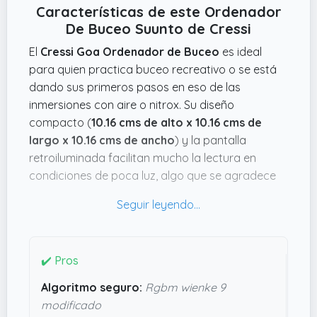
Características de este Ordenador
De Buceo Suunto de Cressi
El
Cressi Goa Ordenador de Buceo
es ideal
para quien practica buceo recreativo o se está
dando sus primeros pasos en eso de las
inmersiones con aire o nitrox. Su diseño
compacto (
10.16 cms de alto x 10.16 cms de
largo x 10.16 cms de ancho
) y la pantalla
retroiluminada facilitan mucho la lectura en
condiciones de poca luz, algo que se agradece
bajo el agua. Además, las alarmas acústicas y
visuales te mantienen alerta ante cualquier
problema, como la velocidad de ascenso o el
nivel de oxígeno, sin que tengas que estar
✔️ Pros
pendiente todo el rato.
Algoritmo seguro:
Rgbm wienke 9
Lo que realmente convence es el algoritmo rgbm
modificado
wienke 9 modificado que usa para calcular la