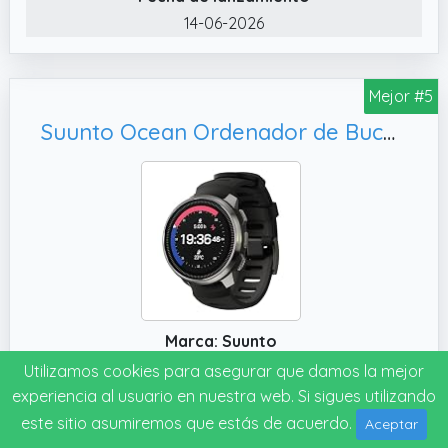
herramientas modernas para actividades al
14-06-2026
aire libre, creando el compañero perfecto
para buceadores autónomos dedicados. Su
brillante pantalla AMOLED de alto contraste
Mejor #5
ofrece una legibilidad excepcional en todas
Suunto Ocean Ordenador de Buceo y Reloj Deportivo, 40 Horas Autonomía en Modo Buceo
las condiciones, mientras que su
construcción compacta y hermética, su
linterna integrada y sus botones optimizados
para usar con guantes garantizan
comodidad y confianza en cada inmersión.
Marca: Suunto
Utilizamos cookies para asegurar que damos la mejor
experiencia al usuario en nuestra web. Si sigues utilizando
Ver precio
este sitio asumiremos que estás de acuerdo.
Aceptar