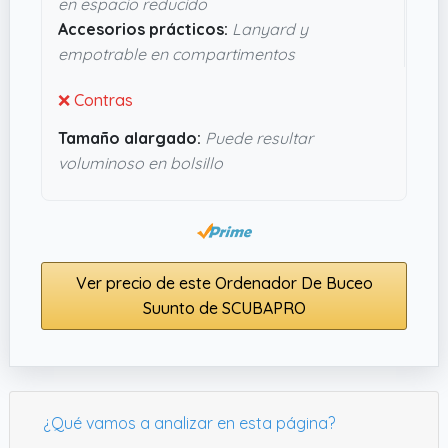
en espacio reducido
y resistente para tus inmersiones, parece que
Accesorios prácticos:
Lanyard y
este manómetro cumple sin complicarte mucho.
empotrable en compartimentos
❌ Contras
Tamaño alargado:
Puede resultar
voluminoso en bolsillo
Ver precio de este Ordenador De Buceo
Suunto de SCUBAPRO
¿Qué vamos a analizar en esta página?