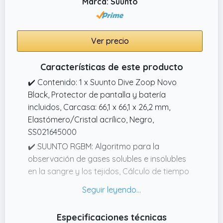
Marca: Suunto
Ver precio
Características de este producto
✔️ Contenido: 1 x Suunto Dive Zoop Novo
Black, Protector de pantalla y batería
incluidos, Carcasa: 66,1 x 66,1 x 26,2 mm,
Elastómero/Cristal acrílico, Negro,
SS021645000
✔️ SUUNTO RGBM: Algoritmo para la
observación de gases solubles e insolubles
en la sangre y los tejidos, Cálculo de tiempo
óptimo de descompresión para prevenir
accidentes de buceo
✔️ Ordenador de buceo muy fácil de usar
Especificaciones técnicas
para principiantes, Gran pantalla matricial