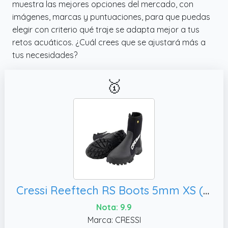
muestra las mejores opciones del mercado, con
imágenes, marcas y puntuaciones, para que puedas
elegir con criterio qué traje se adapta mejor a tus
retos acuáticos. ¿Cuál crees que se ajustará más a
tus necesidades?
🥇
Cressi Reeftech RS Boots 5mm XS (36/37 EU) - Escarpines Unisex Neopreno Negro de 5mm con Suela Reforzada Diseñado para Inmersiones en Aguas Frías con Aletas Abiertas y Trajes Secos, XS (36/37)
Nota: 9.9
Marca: CRESSI