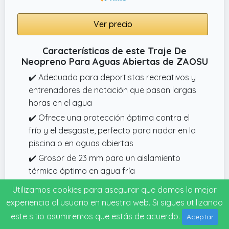
Ver precio
Características de este Traje De
Neopreno Para Aguas Abiertas de ZAOSU
✔️ Adecuado para deportistas recreativos y
entrenadores de natación que pasan largas
horas en el agua
✔️ Ofrece una protección óptima contra el
frío y el desgaste, perfecto para nadar en la
piscina o en aguas abiertas
✔️ Grosor de 23 mm para un aislamiento
térmico óptimo en agua fría
✔️ Fabricado en neopreno de alta calidad
Utilizamos cookies para asegurar que damos la mejor
para un ajuste perfecto y libertad de
experiencia al usuario en nuestra web. Si sigues utilizando
movimiento sin restricciones
este sitio asumiremos que estás de acuerdo.
Aceptar
✔️ El diseño moderno y la facilidad de uso