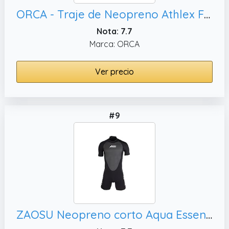
ORCA - Traje de Neopreno Athlex Float | Alta flotabilidad | Hidrodinámica Mejorada | Ajuste Flexible | Flotabilidad roja | Talla S
Nota: 7.7
Marca: ORCA
Ver precio
#9
ZAOSU Neopreno corto Aqua Essential | 3 mm neopreno - Traje de neopreno negro para aguas abiertas, talla: