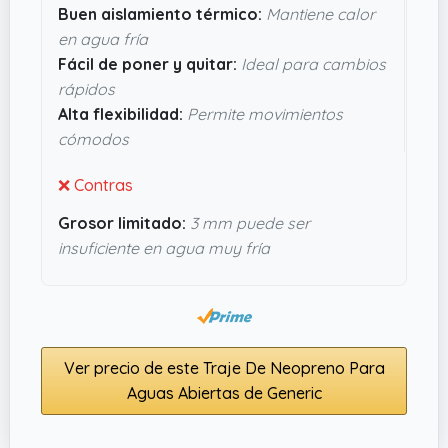
Buen aislamiento térmico:
Mantiene calor
neopreno también pinta bien para moverse sin
en agua fría
sentirse muy rígido, algo clave para no limitar la
Fácil de poner y quitar:
Ideal para cambios
brazada o las patadas. En definitiva, parece una
rápidos
opción práctica para quienes busquen un traje
Alta flexibilidad:
Permite movimientos
funcional sin complicaciones.
cómodos
❌ Contras
Grosor limitado:
3 mm puede ser
insuficiente en agua muy fría
Ver precio de este Traje De Neopreno Para
Aguas Abiertas de Generic