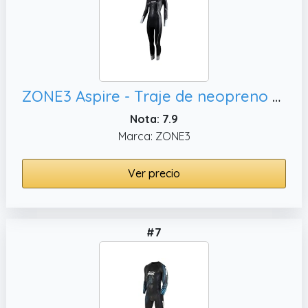
ZONE3 Aspire - Traje de neopreno para mujer en B-Prene, traje de triatlón de manga completa para natación en aguas abiertas
Nota: 7.9
Marca: ZONE3
Ver precio
#7