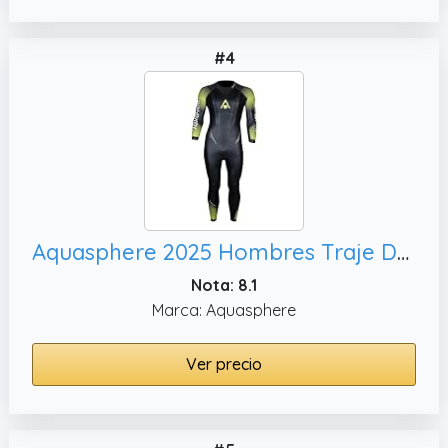
#4
Aquasphere 2025 Hombres Traje De Neopreno para Aguas Abiertas Exocet Ultra WS0230173 - Black/Hot Lime
Nota: 8.1
Marca: Aquasphere
Ver precio