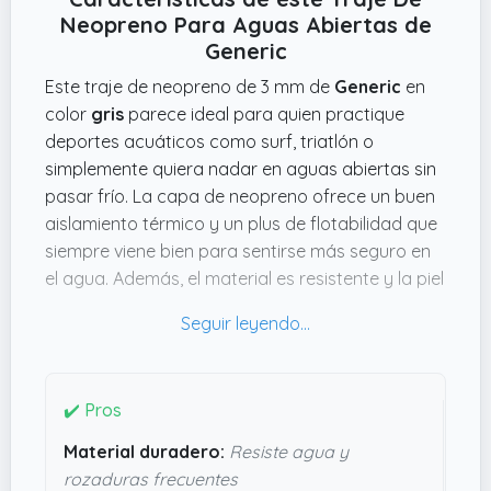
Neopreno Para Aguas Abiertas de
Generic
Este traje de neopreno de 3 mm de
Generic
en
color
gris
parece ideal para quien practique
deportes acuáticos como surf, triatlón o
simplemente quiera nadar en aguas abiertas sin
pasar frío. La capa de neopreno ofrece un buen
aislamiento térmico y un plus de flotabilidad que
siempre viene bien para sentirse más seguro en
el agua. Además, el material es resistente y la piel
lisa ayuda a evitar rozaduras incómodas, algo
que se agradece cuando pasas horas en el
agua.
Algo que me ha llamado la atención es lo fácil
✔️ Pros
que parece ponerlo y quitarlo, especialmente si
Material duradero:
Resiste agua y
tienes que cambiarte rápido después de un
rozaduras frecuentes
entrenamiento o competición. La flexibilidad del