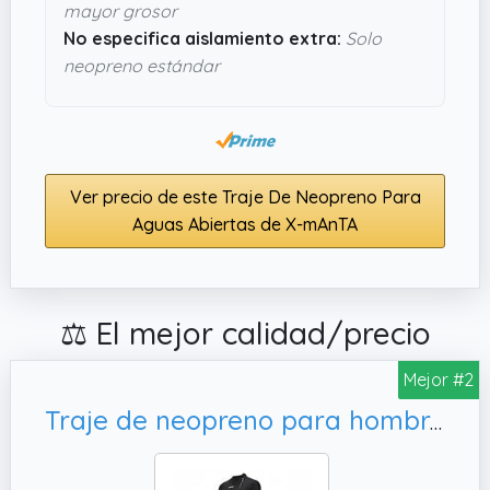
mayor grosor
No especifica aislamiento extra:
Solo
neopreno estándar
Ver precio de este Traje De Neopreno Para
Aguas Abiertas de X-mAnTA
⚖️ El mejor calidad/precio
Mejor #2
Traje de neopreno para hombre de 3 mm para natación en aguas abiertas, talla S