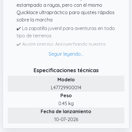
estampado a rayas, pero con el mismo
Quicklace ultrapráctico para ajustes rápidos
sobre la marcha
✔️ La zapatilla juvenil para aventuras en todo
tipo de terrenos
✔️ Ajuste preciso: Aprovechando nuestra
experiencia en trail running, la construcción
SensiFit envuelve tu pie para un ajuste ceñido
y cómodo que se adapta a la forma de
Especificaciones técnicas
cualquier pie
Modelo
✔️ Agarre en todo tipo de terrenos: La suela
L47729900014
Contagrip combina un enorme agarre y un
Peso
compuesto resistente para obtener tracción
0.45 kg
duradera en cualquier superficie
Fecha de lanzamiento
10-07-2026