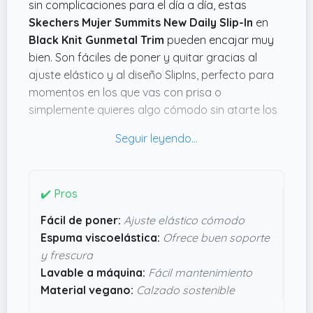
sin complicaciones para el día a día, estas
Skechers Mujer Summits New Daily Slip-In
en
Black Knit Gunmetal Trim
pueden encajar muy
bien. Son fáciles de poner y quitar gracias al
ajuste elástico y al diseño SlipIns, perfecto para
momentos en los que vas con prisa o
simplemente quieres algo cómodo sin atarte los
cordones. Además, al ser veganas y lavables a
máquina, resultan prácticas si eres de los que
prefieren un calzado más sostenible y fácil de
mantener.
✔️ Pros
Lo que realmente llama la atención es la espuma
Fácil de poner:
Ajuste elástico cómodo
viscoelástica que incorpora, con tecnología
Espuma viscoelástica:
Ofrece buen soporte
refrigerada por aire, que debería ofrecer un buen
y frescura
soporte y frescura, ideal para usar mucho
Lavable a máquina:
Fácil mantenimiento
tiempo sin que los pies se agobien. No pesan casi
Material vegano:
Calzado sostenible
nada, alrededor de
0.9 kg
, así que tampoco es
un drama llevarlas todo el día. Si buscas algo