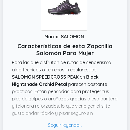
Marca: SALOMON
Características de esta Zapatilla
Salomón Para Mujer
Para las que disfrutan de rutas de senderismo
algo técnicas o terrenos irregulares, las
SALOMON SPEEDCROSS PEAK
en
Black
Nightshade Orchid Petal
parecen bastante
prácticas. Están pensadas para proteger tus
pies de golpes o arañazos gracias a esa puntera
y talonera reforzadas, lo que viene genial si te
gusta andar rápido y pisar seguro sin
preocuparte demasiado por los obstáculos.
Además, el sistema SensiFit con Quicklace facilita