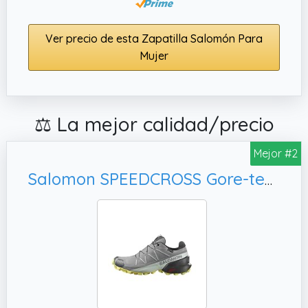
Ver precio de esta Zapatilla Salomón Para
Mujer
⚖️ La mejor calidad/precio
Mejor #2
Salomon SPEEDCROSS Gore-tex Impermeables Zapatillas de senderismo, Mujer