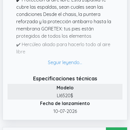
cubre las espaldas, sean cuales sean las
condiciones Desde el chasis, la puntera
reforzada y la protección antibarro hasta la
membrana GORETEX: tus pies están
protegidos de todos los elementos
✔️ Hercúleo aliado para hacerlo todo al aire
libre
✔️ Aptitud todo terreno: La suela y la
geometría de tacos específicas se combinan
con la goma All Terrain Contagrip para que
Especificaciones técnicas
tus caminatas sean sencillas y fiables por
Modelo
todo tipo de superficies y senderos
LI6520$
✔️ Construcción duradera: La robusta piel de
Fecha de lanzamiento
nobuk y la construcción de malla garantizan
10-07-2026
un uso y una protección duraderos