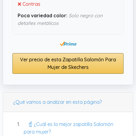
❌ Contras
sencillo y funcional, parecen una opción que
merece la pena mirar.
Poca variedad color:
Solo negro con
detalles metálicos
Ver precio de esta Zapatilla Salomón Para
Mujer de Skechers
¿Qué vamos a analizar en esta página?
☝️ ¿Cuál es la mejor zapatilla Salomón
para mujer?