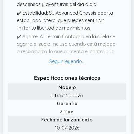
descensos y aventuras del día a día
✔️ Estabilidad: Su Advanced Chassis aporta
estabilidad lateral que puedes sentir sin
limitar tu libertad de movimientos
✔️ Agarre: All Terrain Contagrip en la suela se
agarra al suelo, incluso cuando está mojado
o resbaladizo, lo que aumenta el control y la
adherencia
✔️ Protección haga el tiempo que haga:
Puntera moldeada, protección antibarro en
Especificaciones técnicas
todo el pie, membrana GORETEX y piel
Modelo
estratégicamente colocada para que nada
L47571500026
se interponga en tu camino
Garantía
2 anos
Fecha de lanzamiento
10-07-2026