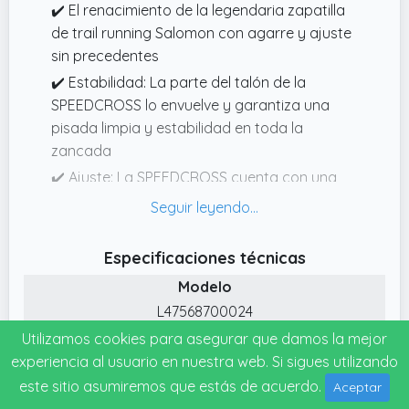
✔️ El renacimiento de la legendaria zapatilla
de trail running Salomon con agarre y ajuste
sin precedentes
✔️ Estabilidad: La parte del talón de la
SPEEDCROSS lo envuelve y garantiza una
pisada limpia y estabilidad en toda la
zancada
✔️ Ajuste: La SPEEDCROSS cuenta con una
pala totalmente soldada y tiras SensiFit
disociadas Se mueve de forma más natural
con el pie, por lo que es muy cómoda
Especificaciones técnicas
✔️ Agarre: La suela de la SPEEDCROSS
Modelo
cuenta con tacos más largos que tienen más
L47568700024
espacio y una geometría actualizada, por lo
Garantía
Utilizamos cookies para asegurar que damos la mejor
que el agarre del impulso y la frenada son
2 anos
experiencia al usuario en nuestra web. Si sigues utilizando
mejores, independientemente del estado de
Fecha de lanzamiento
este sitio asumiremos que estás de acuerdo.
la superficie
Aceptar