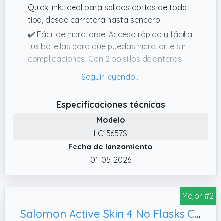
Quick link. Ideal para salidas cortas de todo
tipo, desde carretera hasta sendero.
✔️ Fácil de hidratarse: Acceso rápido y fácil a
tus botellas para que puedas hidratarte sin
complicaciones. Con 2 bolsillos delanteros
para que no se muevan los bidones y un
bidón blando de 500 ml incluido.
✔️ Fácil de usar: Un diseño minimalista con
Especificaciones técnicas
bolsillos en los lugares apropiados: en la
Modelo
parte delantera, uno para bidones; otro con
LC15657$
cremallera para el móvil; en la parte trasera,
Fecha de lanzamiento
uno para la chaqueta (con llavero).
01-05-2026
Mejor #2
Salomon Active Skin 4 No Flasks Chaleco de Hidratación Trail Running Senderismo Trail Running Senderismo MTB Unisexo, M