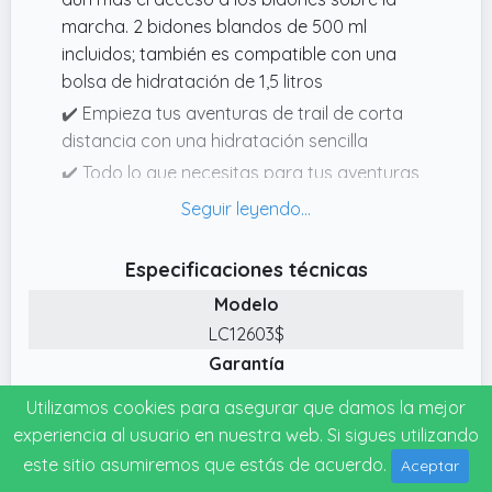
marcha. 2 bidones blandos de 500 ml
incluidos; también es compatible con una
bolsa de hidratación de 1,5 litros
✔️ Empieza tus aventuras de trail de corta
distancia con una hidratación sencilla
✔️ Todo lo que necesitas para tus aventuras
de trail cortas al alcance de la mano, con
bolsillos seguros incluidos; compatible con
nuestro Custom Quiver para llevar los
Especificaciones técnicas
bastones
Modelo
✔️ Color: Negro (Black, Metal); chaleco de
LC12603$
Carrera Unisexo con frascos de hidratación
Garantía
incluidos; talla ES (EUR): L
2 year manufacturer
✔️ Un diseño SensiFit actualizado con tejidos
Utilizamos cookies para asegurar que damos la mejor
Fecha de lanzamiento
suaves, más libertad de movimiento, malla
experiencia al usuario en nuestra web. Si sigues utilizando
29-07-2026
interior para una óptima comodidad y
este sitio asumiremos que estás de acuerdo.
Aceptar
ajustes sencillos para mantener el chaleco