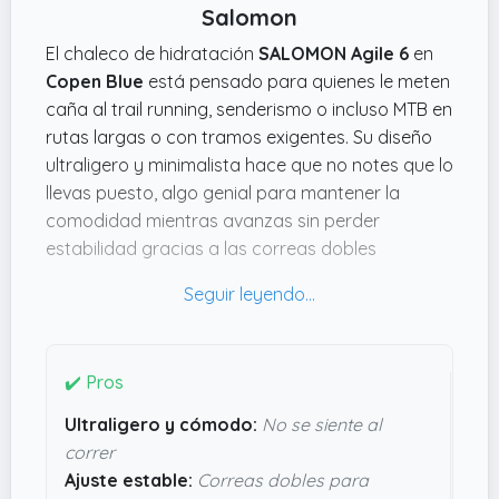
Salomon
El chaleco de hidratación
SALOMON Agile 6
en
Copen Blue
está pensado para quienes le meten
caña al trail running, senderismo o incluso MTB en
rutas largas o con tramos exigentes. Su diseño
ultraligero y minimalista hace que no notes que lo
llevas puesto, algo genial para mantener la
comodidad mientras avanzas sin perder
estabilidad gracias a las correas dobles
ajustables y el tejido 3D Mesh, que además deja
pasar el aire para que no te achicharres.
Lo que me parece especialmente práctico es la
manera en que puedes acceder rápido a la
✔️ Pros
hidratación y los geles sin tener que pararte, algo
Ultraligero y cómodo:
No se siente al
que en una carrera o una ruta rápida se
correr
agradece un montón. También tiene espacio
Ajuste estable:
Correas dobles para
para llevar bastones o casco con sus correas,