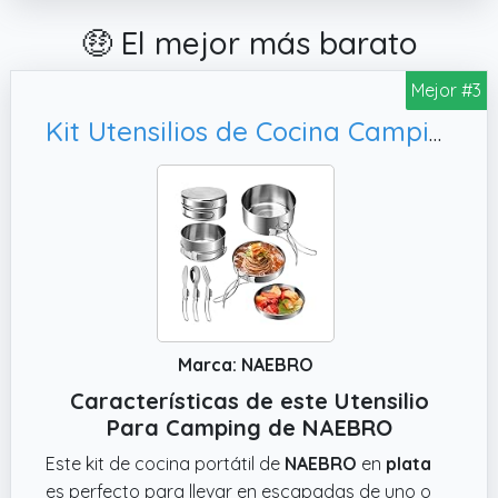
🤑 El mejor más barato
Mejor #3
Kit Utensilios de Cocina Camping Portátil 7Pcs, Juego de Olla y Sarten de Acero Inoxidable Apilable para 1-2 Personas con Cubiertos Plegables para Acampar Excursión/Senderismo/Viaje/Picnic
Marca: NAEBRO
Características de este Utensilio
Para Camping de NAEBRO
Este kit de cocina portátil de
NAEBRO
en
plata
es perfecto para llevar en escapadas de uno o