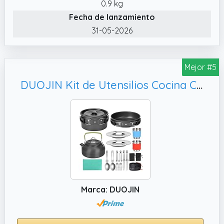
diseño de HOMGEN para Acampar y Cocinar,
0.9 kg
listo para la aventura, pesa solo 1270 g (¡más
Fecha de lanzamiento
ligero que 2 botellas de agua!) + La superficie
31-05-2026
antiadherente se limpia con arena o un
chorrito de agua.
Mejor #5
✔️ Completo cocina de campamento. :
Nuestro juego de ollas y sartenes de
DUOJIN Kit de Utensilios Cocina Camping para 1-2 Personas Ollas de Aluminio Ligero para Camping Vajilla para cocinar al Aire Libre para Cocinar al Aire Libre/Camping/Senderismo
camping HOMGEN para cenar con estilo al
aire libre.
✔️ Aluminio anodizado ultraduradero: nuestro
kit de utensilios de cocina HOMGEN se cocina
más rápido y dura más tiempo. Hecho de
aluminio anodizado duro de alta calidad que
ofrece una distribución del calor un 30% más
rápida que las ollas de camping estándar
Marca: DUOJIN
mientras resiste arañazos y corrosión.