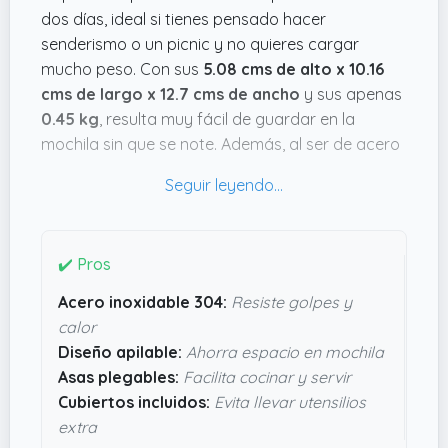
dos días, ideal si tienes pensado hacer
senderismo o un picnic y no quieres cargar
mucho peso. Con sus
5.08 cms de alto x 10.16
cms de largo x 12.7 cms de ancho
y sus apenas
0.45 kg
, resulta muy fácil de guardar en la
mochila sin que se note. Además, al ser de acero
inoxidable 304, parece que aguanta bien golpes,
calor o humedad, algo de agradecer cuando
estás fuera de casa.
Lo que más me convence es su diseño apilable y
✔️ Pros
las asas plegables, que hacen que puedas
Acero inoxidable 304:
Resiste golpes y
cocinar y servir justo con lo necesario sin líos de
calor
cacharros. También tiene cubiertos plegables,
Diseño apilable:
Ahorra espacio en mochila
que siempre vienen bien para no llevar utensilios
Asas plegables:
Facilita cocinar y servir
extra. Parece práctico para cocinar de todo, ya
Cubiertos incluidos:
Evita llevar utensilios
sea en un hornillo o una hoguera, y la protección
extra
para las manos es un plus de seguridad. Si