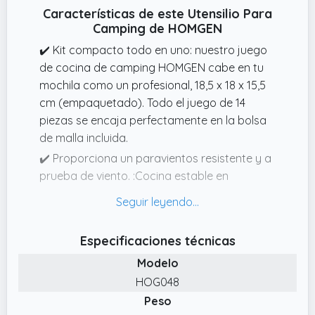
Características de este Utensilio Para
Camping de HOMGEN
✔️ Kit compacto todo en uno: nuestro juego
de cocina de camping HOMGEN cabe en tu
mochila como un profesional, 18,5 x 18 x 15,5
cm (empaquetado). Todo el juego de 14
piezas se encaja perfectamente en la bolsa
de malla incluida.
✔️ Proporciona un paravientos resistente y a
prueba de viento. :Cocina estable en
cualquier clima Nuestro juego de utensilios
de cocina al aire libre HOMGEN incluye un
paravientos reflectante de aluminio que
Especificaciones técnicas
protege las llamas de las ráfagas: hierve
Modelo
agua un 20% más rápido incluso en las
cumbres montañosas con viento.
HOG048
Peso
✔️ Resistente y fácil de limpiar. : Nuestro