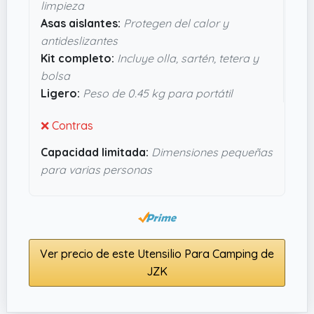
limpieza
cuidado extremo. Además, el peso de
0.45 kg
Asas aislantes:
Protegen del calor y
hace que no suponga un lastre en la mochila. Si
antideslizantes
buscas algo funcional sin complicarte, este set
Kit completo:
Incluye olla, sartén, tetera y
puede ser justo lo que buscas para cocinar sin
bolsa
dramas en la naturaleza.
Ligero:
Peso de 0.45 kg para portátil
❌ Contras
Capacidad limitada:
Dimensiones pequeñas
para varias personas
Ver precio de este Utensilio Para Camping de
JZK