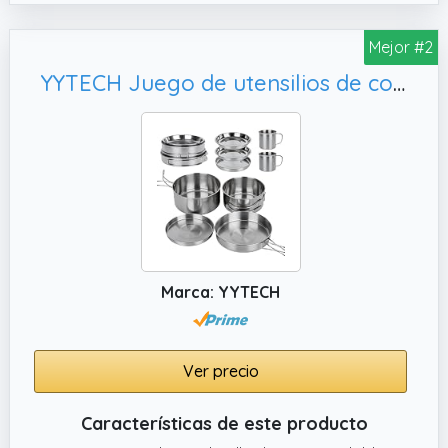
4 assiettes en plastique et tasses pour
Mejor #2
quatre personnes, ainsi que 4 couteaux,
fourchettes et cuillères
YYTECH Juego de utensilios de cocina para camping, juego de ollas apilables
✔️ 2. Ustensiles de Cuisine en Acier Inoxydable
de Qualité Supérieure : Fabriqués en acier
inoxydable de haute qualité, nos ustensiles
de cuisine sont conçus pour résister aux
rigueurs de la cuisine en extérieur.
✔️ 5. Polyvalent et Portable : Que vous
cuisiniez au feu de camp, prépariez un repas
rapide sur un sentier de randonnée ou
Marca: YYTECH
profitiez d'un piquenique au parc, cet
ensemble d'ustensiles de cuisine de camping
est votre compagnon polyvalent.
Ver precio
Características de este producto