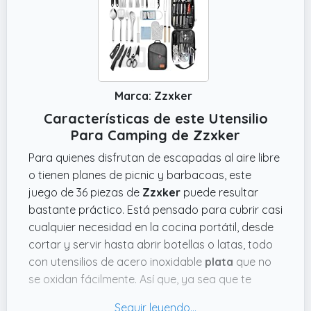
Marca: Zzxker
Características de este Utensilio
Para Camping de Zzxker
Para quienes disfrutan de escapadas al aire libre
o tienen planes de picnic y barbacoas, este
juego de 36 piezas de
Zzxker
puede resultar
bastante práctico. Está pensado para cubrir casi
cualquier necesidad en la cocina portátil, desde
cortar y servir hasta abrir botellas o latas, todo
con utensilios de acero inoxidable
plata
que no
se oxidan fácilmente. Así que, ya sea que te
guste cocinar en el jardín o en una ruta de