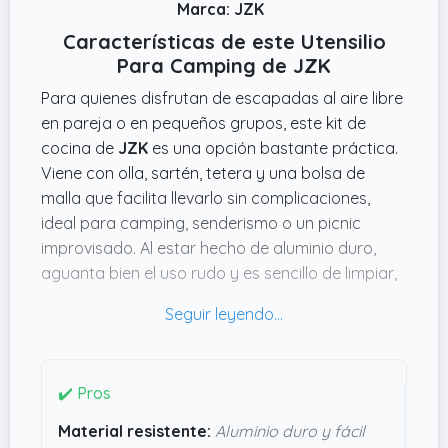
Marca: JZK
Características de este Utensilio
Para Camping de JZK
Para quienes disfrutan de escapadas al aire libre
en pareja o en pequeños grupos, este kit de
cocina de
JZK
es una opción bastante práctica.
Viene con olla, sartén, tetera y una bolsa de
malla que facilita llevarlo sin complicaciones,
ideal para camping, senderismo o un picnic
improvisado. Al estar hecho de aluminio duro,
aguanta bien el uso rudo y es sencillo de limpiar,
algo que se agradece cuando no hay muchas
facilidades disponibles.
Lo que llama la atención son las asas con
aislamiento térmico; evitan quemarte y ofrecen
✔️ Pros
un agarre cómodo, justo lo que necesitas
Material resistente:
Aluminio duro y fácil
cuando cocinas fuera y no quieres andar con