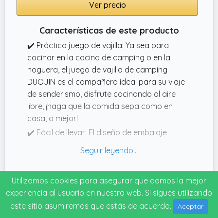
Ver precio
Características de este producto
✔️ Práctico juego de vajilla: Ya sea para
cocinar en la cocina de camping o en la
hoguera, el juego de vajilla de camping
DUOJIN es el compañero ideal para su viaje
de senderismo, disfrute cocinando al aire
libre, ¡haga que la comida sepa como en
casa, o mejor!
✔️ Fácil de llevar: El diseño de embalaje
plegable de la batería de cocina de camping
le permite apilar todos los pequeños
artículos y herramientas que necesita para
Especificaciones técnicas
Utilizamos cookies para asegurar que damos la mejor
acampar y ahorrar mucho espacio en su
Modelo
experiencia al usuario en nuestra web. Si sigues utilizando
mochila. Todo es muy útil.
este sitio asumiremos que estás de acuerdo.
001
Aceptar
✔️ Fácil de limpiar: Hecho para cocinar lo