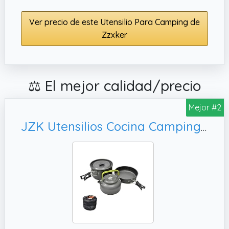
Ver precio de este Utensilio Para Camping de
Zzxker
⚖️ El mejor calidad/precio
Mejor #2
JZK Utensilios Cocina Camping 2-3 Persona Aluminio Utensilios de Acampada ollas sartén teapot para Camping Campamento Senderismo Itinerante Aire Libre Picnic