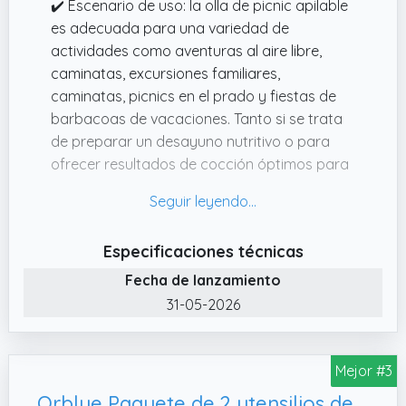
✔️ Escenario de uso: la olla de picnic apilable
es adecuada para una variedad de
actividades como aventuras al aire libre,
caminatas, excursiones familiares,
caminatas, picnics en el prado y fiestas de
barbacoas de vacaciones. Tanto si se trata
de preparar un desayuno nutritivo o para
ofrecer resultados de cocción óptimos para
una barbacoa bajo las estrellas, es el
compañero ideal para tu vida al aire libre
✔️ Juego de utensilios de cocina para
Especificaciones técnicas
acampar: el juego de utensilios de cocina
Fecha de lanzamiento
para camping está hecho de acero
inoxidable 304 de alta calidad, material apto
31-05-2026
para alimentos, resistente a la corrosión y al
óxido, seguro Luz el juego de cubiertos de
Mejor #3
camping incluye 2 ollas, 1 sartén, 1 plato
plano, 2 platos, 2 vasos de agua
Orblue Paquete de 2 utensilios de camping 4 en 1 – Cuchara portátil de acero inoxidable para camping, cuchillo y abridor de latas/botellas – Utensilios de embalaje con funda