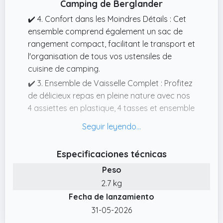
Camping de Berglander
✔️ 4. Confort dans les Moindres Détails : Cet
ensemble comprend également un sac de
rangement compact, facilitant le transport et
l'organisation de tous vos ustensiles de
cuisine de camping.
✔️ 3. Ensemble de Vaisselle Complet : Profitez
de délicieux repas en pleine nature avec nos
4 assiettes en plastique, 4 tasses et ensemble
de couverts en acier inoxydable inclus.
✔️ 1. Ensemble de Cuisine ToutenUn pour le
Camping : Cet ensemble de cuisine de
Especificaciones técnicas
camping complet comprend des pinces de
Peso
cuisine en acier inoxydable, des spatules à
2.7 kg
fentes, des cuillères à fentes, des cuillères de
Fecha de lanzamiento
cuisine, un couteau de chef, des ciseaux de
cuisine, un décapsuleur, un éplucheur, deux
31-05-2026
flacons à épices, une planche à découper et