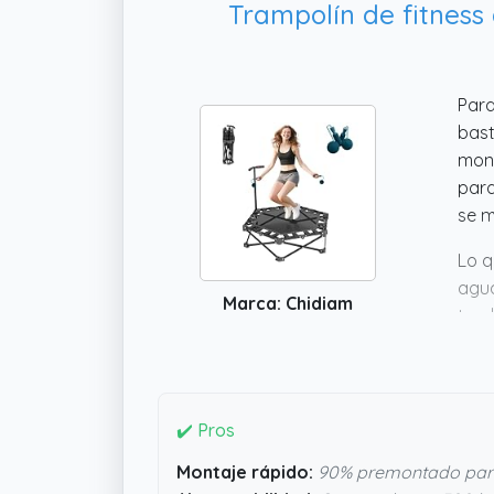
Trampolín de fitness
Para
bast
mont
para
se m
Lo q
agua
Marca: Chidiam
tamb
coor
neg
✔️ Pros
Montaje rápido:
90% premontado para