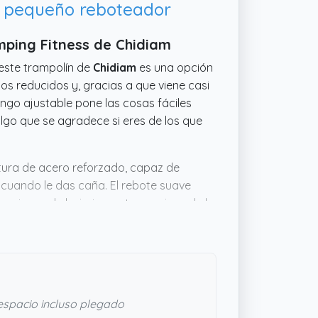
s, pequeño reboteador
mping Fitness de Chidiam
 este trampolín de
Chidiam
es una opción
os reducidos y, gracias a que viene casi
ngo ajustable pone las cosas fáciles
algo que se agradece si eres de los que
tura de acero reforzado, capaz de
cuando le das caña. El rebote suave
a sesiones de bajo impacto y mejora de la
que la vida, esta mini cama elástica en
spacio incluso plegado