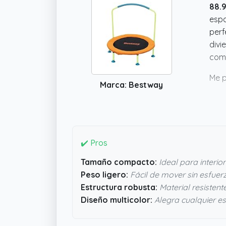
88.
espa
perf
divi
comp
Me p
Marca: Bestway
para
agua
gara
comp
✔️ Pros
Tamaño compacto:
Ideal para interio
Peso ligero:
Fácil de mover sin esfuer
Estructura robusta:
Material resistent
Diseño multicolor:
Alegra cualquier e