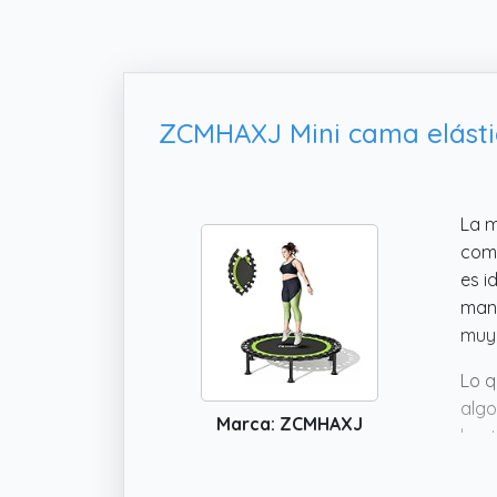
La m
comp
es i
mane
muy 
Lo q
algo
Marca: ZCMHAXJ
hast
pare
mome