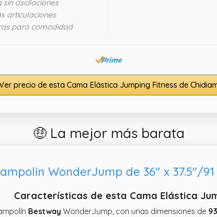
sin oscilaciones
s articulaciones
ras para comodidad
Ver precio de esta Cama Elástica Jumping Fitness de Chidia
🤑 La mejor más barata
ampolín WonderJump de 36" x 37.5"/91
Características de esta Cama Elástica Ju
rampolín
Bestway
WonderJump, con unas dimensiones de
93