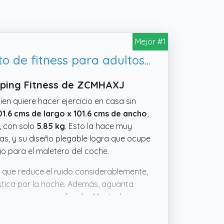
Mejor #1
ZCMHAXJ Mini cama elástica plegable, trampolín de entrenamiento de fitness para adultos y
mping Fitness de ZCMHAXJ
en quiere hacer ejercicio en casa sin
101.6 cms de largo x 101.6 cms de ancho
,
, con solo
5.85 kg
. Esto la hace muy
s, y su diseño plegable logra que ocupe
go para el maletero del coche.
, que reduce el ruido considerablemente,
stica por la noche. Además, aguanta
como para usar en familia. Montarla no
una herramienta para acabar en un
, no está nada mal.