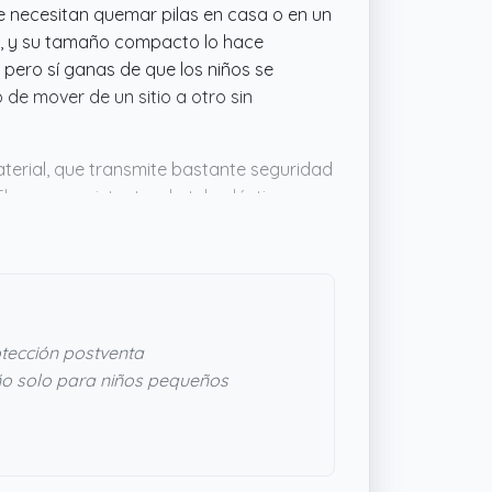
e necesitan quemar pilas en casa o en un
lo, y su tamaño compacto lo hace
 pero sí ganas de que los niños se
mo de mover de un sitio a otro sin
aterial, que transmite bastante seguridad
 marco resistente y la tela elástica
cualquier rincón. Aunque no trae
 los niños sin necesidad de
cumple lo que promete sin líos.
tección postventa
 solo para niños pequeños