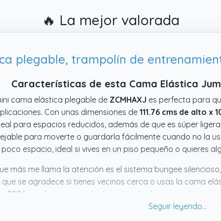
🔥 La mejor valorada
Características de esta Cama Elástica Ju
ini cama elástica plegable de
ZCMHAXJ
es perfecta para qui
licaciones. Con unas dimensiones de
111.76 cms de alto x 
deal para espacios reducidos, además de que es súper ligera
jable para moverte o guardarla fácilmente cuando no la usa
poco espacio, ideal si vives en un piso pequeño o quieres al
ue más me llama la atención es el sistema bungee silencioso
 que se agradece si tienes vecinos cerca o usas la cama elá
a 200 kg, así que es resistente y sirve tanto para entrenar 
ce complicado, vienen con la mayoría de piezas puestas y 
nto. Si buscas algo práctico para moverte sin salir de casa