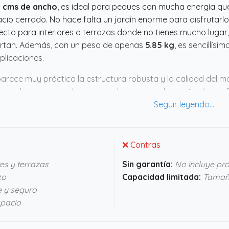
9 cms de ancho
, es ideal para peques con mucha energía qu
cio cerrado. No hace falta un jardín enorme para disfrutar
ecto para interiores o terrazas donde no tienes mucho lugar,
ertan. Además, con un peso de apenas
5.85 kg
, es sencillísi
licaciones.
arece muy práctica la estructura robusta y la calidad del m
 que los peques salten sin miedo a que se desgaste rápido. El
ntan bien el trote diario, además el diseño
multicolor
anima 
ntía, parece un producto pensado para aguantar el ritmo de
licaciones. Si buscas un trampolín pequeño y apañado, este 
❌ Contras
res y terrazas
Sin garantía:
No incluye pro
zo
Capacidad limitada:
Tamaño
e y seguro
spacio