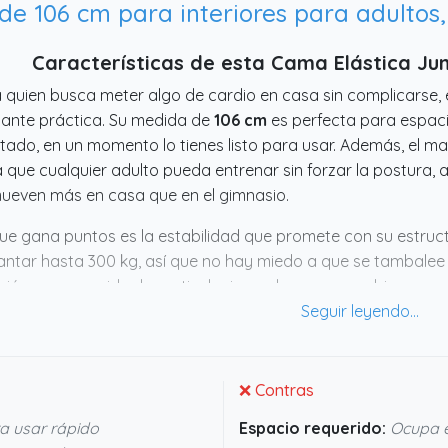
 de 106 cm para interiores para adulto
Características de esta Cama Elástica Ju
 quien busca meter algo de cardio en casa sin complicarse,
ante práctica. Su medida de
106 cm
es perfecta para espaci
ado, en un momento lo tienes listo para usar. Además, el ma
 que cualquier adulto pueda entrenar sin forzar la postura, 
ueven más en casa que en el gimnasio.
ue gana puntos es la estabilidad que promete con su estruc
ntar hasta 300 kg, así que no hay miedo a que se tambalee 
ién parece cuidar las articulaciones, lo que suena bien par
dinación. Si buscas algo funcional que no abulte ni te compli
ro
cumple sin rodeos.
❌ Contras
 usar rápido
Espacio requerido:
Ocupa e