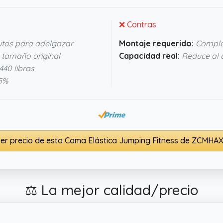
❌ Contras
utos para adelgazar
Montaje requerido:
Comple
 tamaño original
Capacidad real:
Reduce al 
40 libras
5%
er precio de esta Cama Elástica Jumping Fitness de ZCMHA
⚖️ La mejor calidad/precio