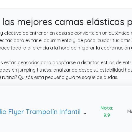
las mejores camas elásticas p
 efectiva de entrenar en casa se convierte en un auténtico r
sitas para evitar el aburrimiento y, de paso, cuidar tus arti
hace toda la diferencia a la hora de mejorar la coordinación y
s están pensadas para adaptarse a distintos estilos de entr
ados en jumping fitness, analizando desde su estabilidad has
tu rutina? Quizás esta pequeña guía te saque de dudas.
Nota:
Radio Flyer Trampolín Infantil 2 en 1 para niños, minitrampolín Rojo para niños pequeños. para Edades de 3 a 6 años
Ma
9.9