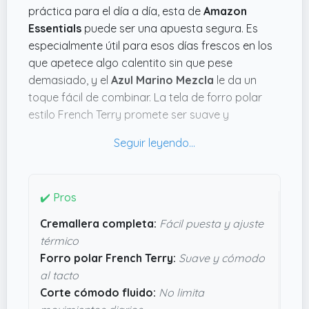
práctica para el día a día, esta de
Amazon
Essentials
puede ser una apuesta segura. Es
especialmente útil para esos días frescos en los
que apetece algo calentito sin que pese
demasiado, y el
Azul Marino Mezcla
le da un
toque fácil de combinar. La tela de forro polar
estilo French Terry promete ser suave y
agradable sobre la piel, perfecta para llevar en
casa o salir a dar un paseo sin complicaciones.
Lo que me parece interesante es la cremallera
completa, que hace que ponértela o quitártela
✔️ Pros
sea coser y cantar, además de controlar mejor
Cremallera completa:
Fácil puesta y ajuste
la temperatura según te apetezca. El corte
térmico
cómodo y fluido sugiere que no vas a sentirte
Forro polar French Terry:
Suave y cómodo
atrapada ni limitada, algo que siempre se
al tacto
agradece en prendas casual. No promete cosas
Corte cómodo fluido:
No limita
revolucionarias, pero parece justo lo que