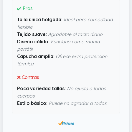
manta portátil gracias a su corte grande y
✔️ Pros
capucha amplia, lo que facilita mantenerse
Talla única holgada:
Ideal para comodidad
calentito sin usar varias capas. En plan práctico,
flexible
es de esas prendas que puedes llevar para
Tejido suave:
Agradable al tacto diario
dormir o para salir a dar una vuelta sin perder el
Diseño cálido:
Funciona como manta
estilo básico y funcional. Si alguien quiere algo
portátil
sencillo y cómodo, tiene bastante sentido darle
Capucha amplia:
Ofrece extra protección
una oportunidad.
térmica
❌ Contras
Poca variedad tallas:
No ajusta a todos
cuerpos
Estilo básico:
Puede no agradar a todos