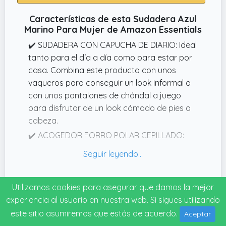
Características de esta Sudadera Azul
Marino Para Mujer de Amazon Essentials
✔️ SUDADERA CON CAPUCHA DE DIARIO: Ideal
tanto para el día a día como para estar por
casa. Combina este producto con unos
vaqueros para conseguir un look informal o
con unos pantalones de chándal a juego
para disfrutar de un look cómodo de pies a
cabeza.
✔️ ACOGEDOR FORRO POLAR CEPILLADO:
Suave y cómodo forro polar de mezcla de
algodón de gramaje medio con interior
cepillado.
Especificaciones técnicas
Utilizamos cookies para asegurar que damos la mejor
✔️ AJUSTE NORMAL: Ajuste ceñido pero
Modelo
experiencia al usuario en nuestra web. Si sigues utilizando
cómodo en pecho, cintura y cadera.
WAE50016FL18
este sitio asumiremos que estás de acuerdo.
Aceptar
✔️ DETALLES: Robusta capucha con cordón
Fecha de lanzamiento