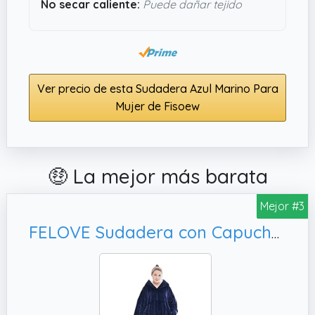
No secar caliente:
Puede dañar tejido
Ver precio de esta Sudadera Azul Marino Para
Mujer de Fisoew
🤑 La mejor más barata
Mejor #3
FELOVE Sudadera con Capucha, Adolescentes.Azul Marino