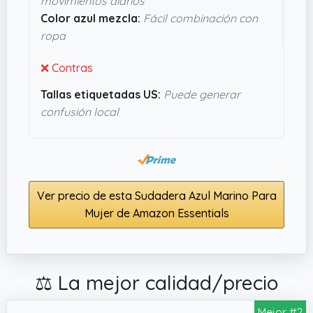
movimientos diarios
necesitas cuando buscas algo funcional y sin
Color azul mezcla:
Fácil combinación con
florituras que dure y se adapte bien.
ropa
❌ Contras
Tallas etiquetadas US:
Puede generar
confusión local
Ver precio de esta Sudadera Azul Marino Para
Mujer de Amazon Essentials
⚖️ La mejor calidad/precio
Mejor #2