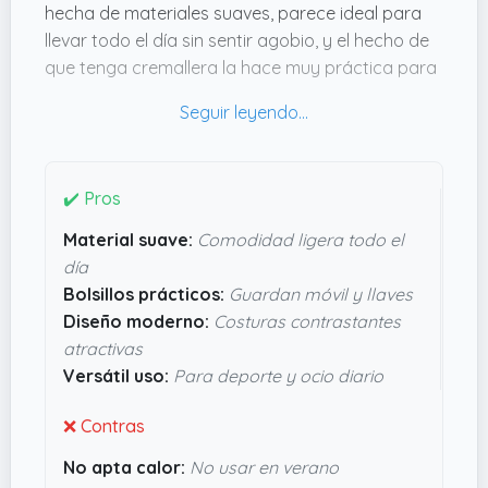
hecha de materiales suaves, parece ideal para
llevar todo el día sin sentir agobio, y el hecho de
que tenga cremallera la hace muy práctica para
adaptarse a cambios de temperatura.
Me llama la atención que incluye bolsillos en los
que puedes guardar el móvil o las llaves sin
preocuparte, y el diseño con costuras
✔️ Pros
contrastantes le da un toque moderno sin
Material suave:
Comodidad ligera todo el
complicarse. Si buscas una sudadera que sirva
día
tanto para salir como para moverte con
Bolsillos prácticos:
Guardan móvil y llaves
comodidad, esta puede encajar muy bien. No es
Diseño moderno:
Costuras contrastantes
para tirar cohetes, pero pinta útil y con un estilo
atractivas
que no pasa desapercibido.
Versátil uso:
Para deporte y ocio diario
❌ Contras
No apta calor:
No usar en verano