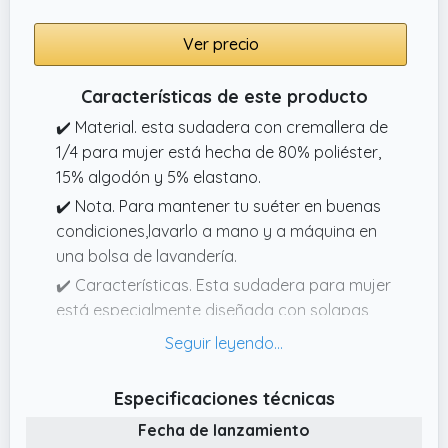
Ver precio
Características de este producto
✔️ Material. esta sudadera con cremallera de
1/4 para mujer está hecha de 80% poliéster,
15% algodón y 5% elastano.
✔️ Nota. Para mantener tu suéter en buenas
condiciones,lavarlo a mano y a máquina en
una bolsa de lavandería.
✔️ Características. Esta sudadera para mujer
está especialmente diseñada con solapas,
hombros caídos, cremallera asimétrica,
cuello alto, cuello con cremallera 1/4, mangas
largas, estilo clásico y elegante que nunca
Especificaciones técnicas
pasará de moda.
Fecha de lanzamiento
✔️ A juego. la moderna blusa con cremallera