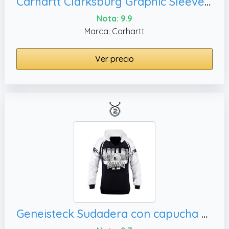
Carhartt Clarksburg Graphic Sleeve Pullover Sweatshirt (Regular and Plus Sizes) Sudadera, L para Mujer
Nota: 9.9
Marca: Carhartt
Ver precio
🥈
Geneisteck Sudadera con capucha para mujer, XXL