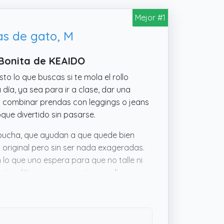
Mejor #1
s de gato, M
 Bonita de KEAIDO
o lo que buscas si te mola el rollo
día, ya sea para ir a clase, dar una
a combinar prendas con leggings o jeans
que divertido sin pasarse.
apucha, que ayudan a que quede bien
o original pero sin ser nada exageradas.
lo que uno espera para que no talle ni
 simpático en su ropa sin complicarse,