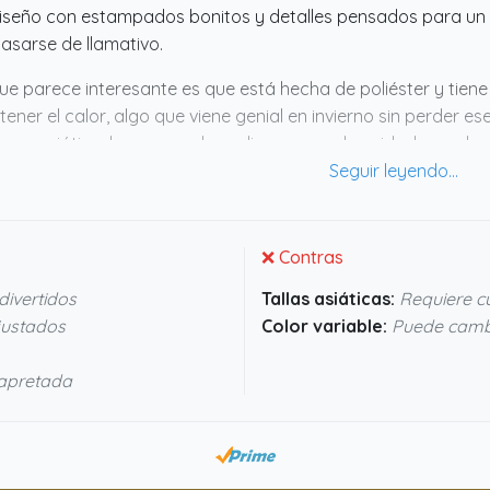
iseño con estampados bonitos y detalles pensados para un 
pasarse de llamativo.
ue parece interesante es que está hecha de poliéster y tien
ener el calor, algo que viene genial en invierno sin perder es
a sea asiática, lo que puede pedir un poco de cuidado en ele
ada para que no te quedes corta ni te agobie. Para quienes
licaciones, esta sudadera merece la pena echarle un ojo.
❌ Contras
ivertidos
Tallas asiáticas:
Requiere cu
justados
Color variable:
Puede cambi
 apretada