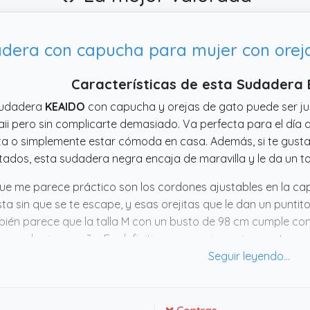
dera con capucha para mujer con oreja
Características de esta Sudadera
sudadera
KEAIDO
con capucha y orejas de gato puede ser just
ii pero sin complicarte demasiado. Va perfecta para el día a 
ta o simplemente estar cómoda en casa. Además, si te gust
tados, esta sudadera negra encaja de maravilla y le da un to
ue me parece práctico son los cordones ajustables en la c
ta sin que se te escape, y esas orejitas que le dan un puntit
ién parece que la talla M con un busto de 98 cm cumple con 
grande ni pequeño. En definitiva, para quien quiera un toque
 sudadera tiene buena pinta y estilo para varias ocasiones.