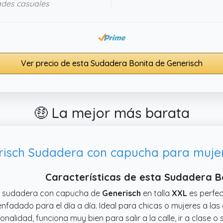
ades casuales
Ver precio de esta Sudadera Bonita de Generisch
🤑 La mejor más barata
risch Sudadera con capucha para mujer
Características de esta Sudadera B
a sudadera con capucha de
Generisch
en talla
XXL
es perfec
nfadado para el día a día. Ideal para chicas o mujeres a las 
onalidad, funciona muy bien para salir a la calle, ir a clas