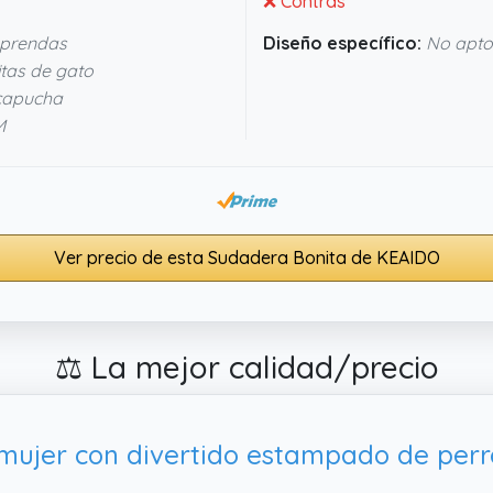
❌ Contras
 prendas
Diseño específico:
No apto
tas de gato
capucha
M
Ver precio de esta Sudadera Bonita de KEAIDO
⚖️ La mejor calidad/precio
ujer con divertido estampado de perro