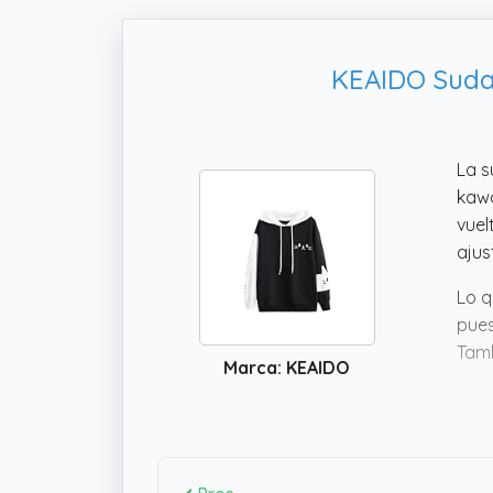
KEAIDO Suda
La 
kawa
vuel
ajus
Lo q
pues
Tamb
Marca: KEAIDO
muy 
esta