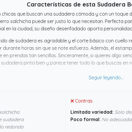
Características de esta Sudadera B
 chicas que buscan una sudadera cómoda y con un toque di
erro salchicha puede ser justo lo que necesitan. Perfecta para
al en la ciudad, su diseño desenfadado aporta personalidad 
ejido de sudadera es agradable y el corte básico con cuello
ar durante horas sin que se note esfuerzo. Además, el estamp
e en prendas tan sencillas. Sinceramente, si quieres algo senci
 sudadera pinta bien y parece tener todo lo que buscas en r
❌ Contras
alchicha
Limitada variedad:
Solo dis
e sudadera
Poco formal:
No adecuada 
llo redondo