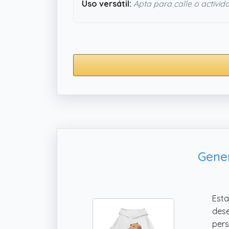
Uso versátil:
Apta para calle o activid
Gene
Est
dese
pers