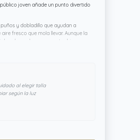
público joven añade un punto divertido
e puños y dobladillo que ayudan a
e aire fresco que mola llevar. Aunque la
gir la adecuada, parece estar bien
 buscan algo versátil y cómodo sin
idado al elegir talla
ar según la luz