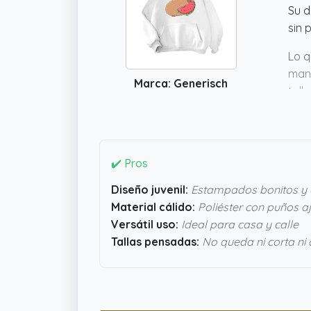
Su d
sin 
Lo q
mant
Marca: Generisch
tall
pens
comp
✔️ Pros
Diseño juvenil:
Estampados bonitos y d
Material cálido:
Poliéster con puños a
Versátil uso:
Ideal para casa y calle
Tallas pensadas:
No queda ni corta ni