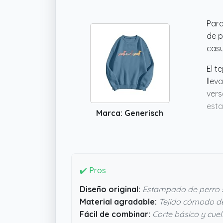
Para
de p
casu
El t
llev
vers
esta
Marca: Generisch
✔️ Pros
Diseño original:
Estampado de perro s
Material agradable:
Tejido cómodo d
Fácil de combinar:
Corte básico y cue