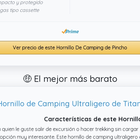
mpacto y protegido
gas tipo cassette
Ver precio de este Hornillo De Camping de Pincho
🤑 El mejor más barato
Características de este Hornil
 quien le guste salir de excursión o hacer trekking sin carga
opción muy interesante. Este hornillo de camping ultraligero 