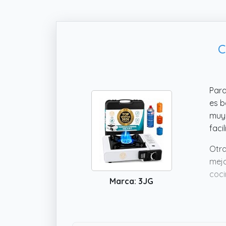
C
Para
es b
muy 
faci
Otra
mejo
coci
Marca: 3JG
pens