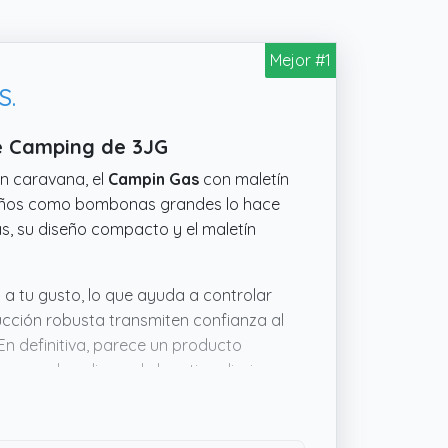
Mejor #1
S.
De Camping de 3JG
en caravana, el
Campin Gas
con maletín
queños como bombonas grandes lo hace
ás, su diseño compacto y el maletín
 a tu gusto, lo que ayuda a controlar
ucción robusta transmiten confianza al
n definitiva, parece un producto
 cuando salimos de la rutina diaria.