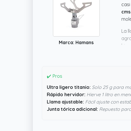
casi
cms 
mole
La l
agra
Marca: Hamans
hier
prep
qued
aven
✔️ Pros
Ultra ligero titanio:
Solo 25 g para moc
Rápido hervidor:
Hierve 1 litro en me
Llama ajustable:
Fácil ajuste con estab
Junta tórica adicional:
Repuesto para 