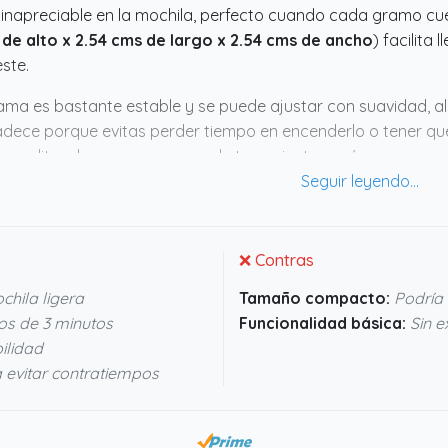
 inapreciable en la mochila, perfecto cuando cada gramo 
de alto x 2.54 cms de largo x 2.54 cms de ancho
) facilita 
ste.
lama es bastante estable y se puede ajustar con suavidad, alg
dece porque evitas perder tiempo en encenderlo o tener qu
ve un litro de agua en menos de tres minutos, así que no va
arar algo caliente. Que incluya una junta tórica de repuesto
arte tirado si la original se estropea. En definitiva, parece un
tureros que priorizan ligereza y rapidez.
❌ Contras
hila ligera
Tamaño compacto:
Podría s
nos de 3 minutos
Funcionalidad básica:
Sin e
ilidad
evitar contratiempos