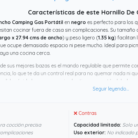
Características de este Hornillo De
ncho Camping Gas Portátil
en
negro
es perfecto para los q
sitan cocinar fuera de casa sin complicaciones. Su tamaño
argo x 27.94 cms de ancho
) y peso ligero (
1.35 kg
) facilitan
que ocupe demasiado espacio ni pese mucho. Ideal para pic
aya una cocina cerca.
de sus mejores bazas es el mando regulable que permite cont
ncia, lo que te da un control real para no quemar nada ni qu
ndido rápido hace que no pierdas tiempo montándolo: lo pon
compatible con las bombonas tipo cassette y tenga un diseñ
 sea sencillo y seguro, que es justo lo que buscas cuando es
tico para cocinar sin estrés lejos de la ciudad, este hornillo 
❌ Contras
a cocción precisa
Capacidad limitada:
Solo u
complicaciones
Uso exterior:
No indicado p