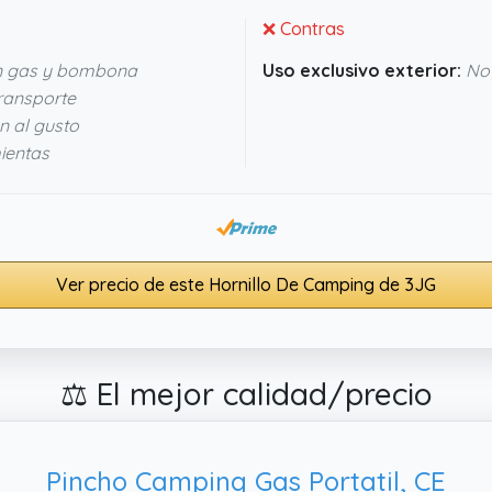
❌ Contras
n gas y bombona
Uso exclusivo exterior:
No 
transporte
n al gusto
ientas
Ver precio de este Hornillo De Camping de 3JG
⚖️ El mejor calidad/precio
Pincho Camping Gas Portatil, CE