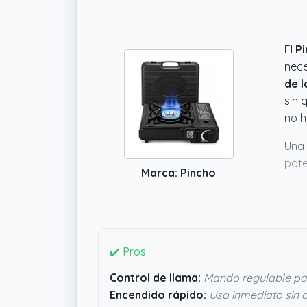
El
Pi
nece
de l
sin 
no h
Una 
pote
Marca: Pincho
ence
sea 
casa
prác
✔️ Pros
Control de llama:
Mando regulable par
Encendido rápido:
Uso inmediato sin 