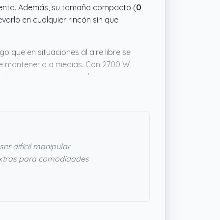
cuenta. Además, su tamaño compacto (
0
llevarlo en cualquier rincón sin que
o que en situaciones al aire libre se
e mantenerlo a medias. Con 2700 W,
s a tener que esperar mucho para
 también es un detalle práctico para no
 hornillo fiable y funcional para
er difícil manipular
xtras para comodidades