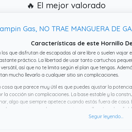
🔥 El mejor valorado
ampin Gas, NO TRAE MANGUERA DE GA
Características de este Hornillo 
 los que disfrutan de escapadas al aire libre o suelen viajar 
astante práctico. La libertad de usar tanto cartuchos pe
versátil, así que no te limita según el plan que tengas. Adem
litan mucho llevarlo a cualquier sitio sin complicaciones.
 cosa que parece muy útil es que puedes ajustar la potencia
r la cocción sin complicaciones. La base estable y la constr
nar, algo que siempre apetece cuando estás fuera de casa. E
ado para quienes valoran un equipo sencillo, cómodo y fiable