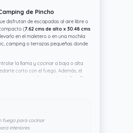
 Camping de Pincho
ue disfrutan de escapadas al aire libre o
 compacto (
7.62 cms de alto x 30.48 cms
 llevarlo en el maletero o en una mochila
nic, camping o terrazas pequeñas donde
rolar la llama y cocinar a baja o alta
edarte corto con el fuego. Además, el
es y arrancas al momento, sin líos. Que
o estable, hace que cocinar fuera de
tás de aventura. Si necesitas algo
tiene bastante sentido.
n fuego para cocinar
ara interiores