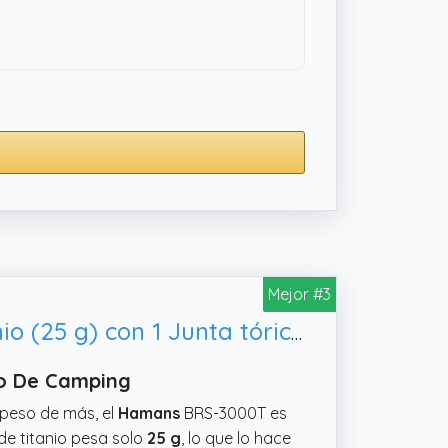
Mejor #3
Hamans BRS BRS-3000T - Hornillo de Camping Ultraligero de Titanio (25 g) con 1 Junta tórica Adicional
lo De Camping
r peso de más, el
Hamans
BRS-3000T es
de titanio pesa solo
25 g
, lo que lo hace