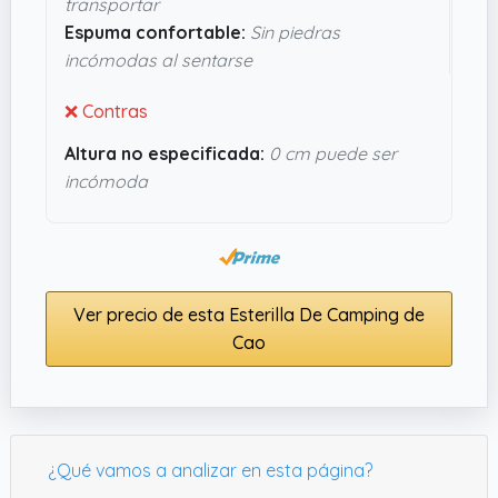
transportar
con esterillas baratas que sean un desastre.
Espuma confortable:
Sin piedras
incómodas al sentarse
❌ Contras
Altura no especificada:
0 cm puede ser
incómoda
Ver precio de esta Esterilla De Camping de
Cao
¿Qué vamos a analizar en esta página?