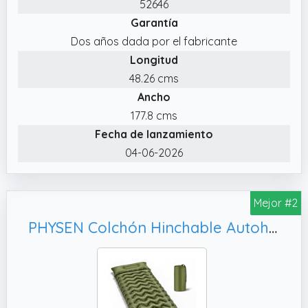
52646
Garantía
Dos años dada por el fabricante
Longitud
48.26 cms
Ancho
177.8 cms
Fecha de lanzamiento
04-06-2026
Mejor #2
PHYSEN Colchón Hinchable Autohinchable con Correas 360° - Esterilla de Camping Inflable Impermeable con Bomba para Viajes, Playa y Autocaravana