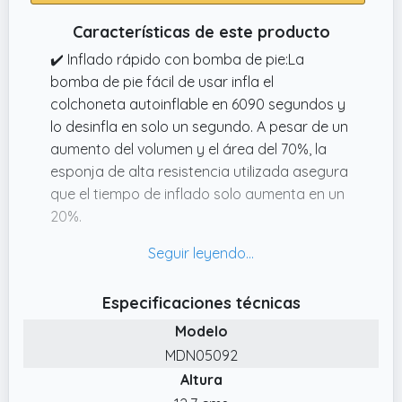
Características de este producto
✔️ Inflado rápido con bomba de pie:La
bomba de pie fácil de usar infla el
colchoneta autoinflable en 6090 segundos y
lo desinfla en solo un segundo. A pesar de un
aumento del volumen y el área del 70%, la
esponja de alta resistencia utilizada asegura
que el tiempo de inflado solo aumenta en un
20%.
✔️ Colchonetas Extra Grande y Máximo
Confort:La Esterilla Inflable extra gruesa de
Origem es la mejor opción para los
Especificaciones técnicas
campistas. Su gran tamaño de 200x76x14cm
Modelo
puede acomodar todo tipo de cuerpos.
MDN05092
✔️ Ultraligero con material innovador:Nuestro
Altura
Esterilla Camping, un 10% más grueso, un