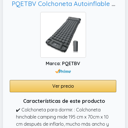
PQETBV Colchoneta Autoinflable para Dormir para Acampar, Viaje(Gris)
comodidad perfecta para uso individual. Su
altura de 10 cm proporciona una superficie
de descanso suave y aislante, ideal como
esterilla camping, para días de playa o como
cama de invitados que ahorra espacio.
✔️ ESTABLE Y RESISTENTE AL AGUA PARA
CUALQUIER USO: Fabricado con material
robusto y ecológico con costuras
Marca: PQETBV
reforzadas, este colchón hinchable
autohinchable es ideal como esterilla de
camping gracias a su revestimiento
impermeable de TPU que protege de forma
Ver precio
fiable contra la humedad del suelo, la arena
y la humedad, garantizando durabilidad en
Características de este producto
todas las aventuras al aire libre.
✔️ Colchoneta para dormir. : Colchoneta
hinchable camping mide 195 cm x 70cm x 10
cm después de inflarlo, mucho más ancho y