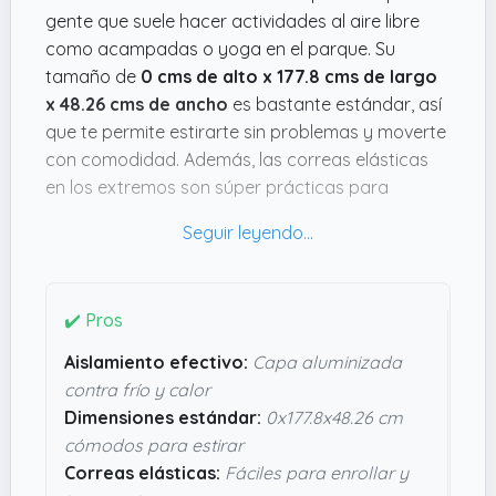
gente que suele hacer actividades al aire libre
como acampadas o yoga en el parque. Su
tamaño de
0 cms de alto x 177.8 cms de largo
x 48.26 cms de ancho
es bastante estándar, así
que te permite estirarte sin problemas y moverte
con comodidad. Además, las correas elásticas
en los extremos son súper prácticas para
enrollarla y transportarla sin líos.
Lo que más llama la atención es esa capa
aluminizada que aísla del frío o el calor del suelo,
lo que viene genial cuando el terreno está
✔️ Pros
húmedo o fresco. También la espuma aporta un
Aislamiento efectivo:
Capa aluminizada
punto extra de confort al estar sentado o
contra frío y calor
tumbado, nada de tener que buscar mil y una
Dimensiones estándar:
0x177.8x48.26 cm
piedras para arreglar la postura. En resumen,
cómodos para estirar
parece una opción fiable si quieres algo
Correas elásticas:
Fáciles para enrollar y
funcional para salir y no complicarte, sin andar