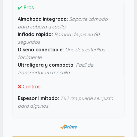
que se infla, en apenas un minuto gracias a su
✔️ Pros
bomba de pie integrada, y que además es
Almohada integrada:
Soporte cómodo
ultraligera y compacta (
7.62 cms de alto x 30.48
para cabeza y cuello
cms de largo x 12.7 cms de ancho
),por lo que no
Inflado rápido:
Bomba de pie en 60
te da pereza cargarla en la mochila. Parece
segundos
resistente e impermeable, con materiales que
Diseño conectable:
Une dos esterillas
aguantan bien el tute de la naturaleza. En
fácilmente
definitiva, parece un complemento útil para quien
Ultraligera y compacta:
Fácil de
busque algo cómodo y ligero sin líos.
transportar en mochila
❌ Contras
Espesor limitado:
7.62 cm puede ser justo
para algunos