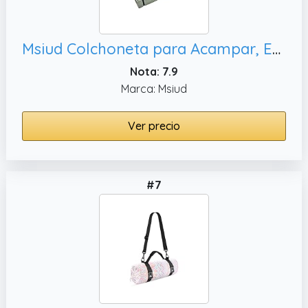
Msiud Colchoneta para Acampar, Esterilla Aislante Exteriores IsotéRmica Plegable Ultraligera Colchoneta de Espuma para Senderismo Mochileros Camping Playa Viajes (Verde Militar)
Nota: 7.9
Marca: Msiud
Ver precio
#7