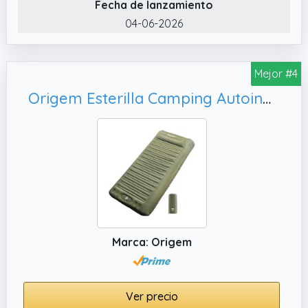
inflarse con la boca o llevar una bomba,
Fecha de lanzamiento
simplemente pise la bomba de pie
04-06-2026
incorporada con el pie para inflar
rápidamente en 60 segundos, lo que es más
conveniente, ahorra trabajo e higiénico.
Mejor #4
Origem Esterilla Camping Autoinflable,Playa
Marca: Origem
Ver precio