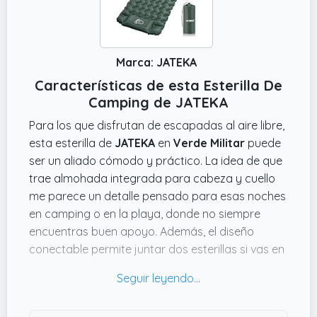
Marca: JATEKA
Características de esta Esterilla De
Camping de JATEKA
Para los que disfrutan de escapadas al aire libre,
esta esterilla de
JATEKA
en
Verde Militar
puede
ser un aliado cómodo y práctico. La idea de que
trae almohada integrada para cabeza y cuello
me parece un detalle pensado para esas noches
en camping o en la playa, donde no siempre
encuentras buen apoyo. Además, el diseño
conectable permite juntar dos esterillas si vas en
pareja, que es un puntazo para dormir más
amplio sin complicaciones.
Otro aspecto que llama la atención es lo rápida