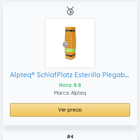
🥉
Alpteq® SchlafPlatz Esterilla Plegable IXPE - Esterilla Térmica Aislante Ultraligera Impermeable para Camping, Trekking y Exteriores | Colchoneta de Espuma Compacta
Nota: 8.8
Marca: Alpteq
Ver precio
#4