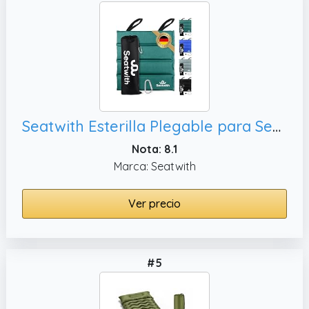
Seatwith Esterilla Plegable para Sentarse (35x35 cm) - Esterilla Camping Aislante con Bolsa de Viaje y Mosquetón para Colgarlo - Protección contra el Frío, cojin Plegable
Nota: 8.1
Marca: Seatwith
Ver precio
#5