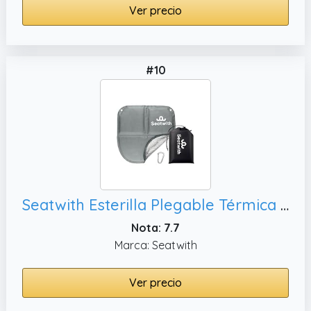
Ver precio
#10
Seatwith Esterilla Plegable Térmica (40x40 cm) Esterilla Camping Aislante con Fondo de Aluminio - Bolsa de Viaje - Mosquetón para Colgarlo - Protege contra el Frío, Tierra +E-Book -Gris
Nota: 7.7
Marca: Seatwith
Ver precio