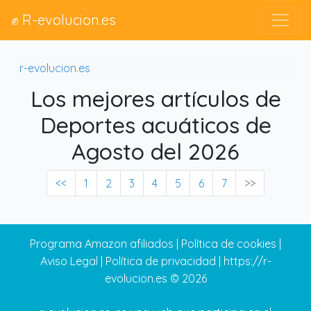
✊ R-evolucion.es
r-evolucion.es
Los mejores artículos de
Deportes acuáticos de
Agosto del 2026
<<
1
2
3
4
5
6
7
>>
Programa Amazon afiliados
|
Política de cookies
|
Aviso Legal
|
Política de privacidad
|
https://r-
evolucion.es
© 2026