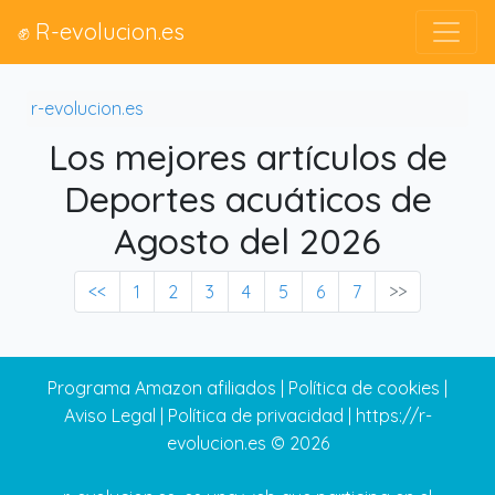
✊ R-evolucion.es
r-evolucion.es
Los mejores artículos de
Deportes acuáticos de
Agosto del 2026
<<
1
2
3
4
5
6
7
>>
Programa Amazon afiliados
|
Política de cookies
|
Aviso Legal
|
Política de privacidad
|
https://r-
evolucion.es
© 2026