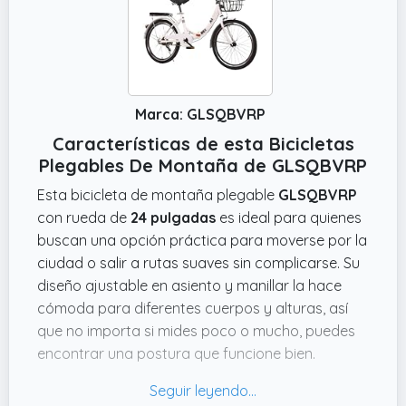
Marca: GLSQBVRP
Características de esta Bicicletas
Plegables De Montaña de GLSQBVRP
Esta bicicleta de montaña plegable
GLSQBVRP
con rueda de
24 pulgadas
es ideal para quienes
buscan una opción práctica para moverse por la
ciudad o salir a rutas suaves sin complicarse. Su
diseño ajustable en asiento y manillar la hace
cómoda para diferentes cuerpos y alturas, así
que no importa si mides poco o mucho, puedes
encontrar una postura que funcione bien.
Además, ese plus del cojín y los puños
ergonómicos ayudan a que no acabes con las