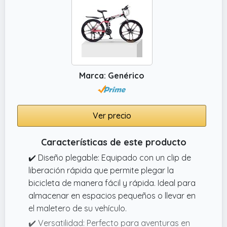
y traseros (pinza + freno de retención)
brindan una potencia de frenado fuerte y
confiable incluso en climas severos.
✔️ Elegante y práctica: esta bicicleta de
montaña plegable, con sus gráficos
vibrantes y diseño deportivo, llama la
Marca: Genérico
atención. Incluye accesorios útiles como
bolsa de almacenamiento, cesta, bidón,
timbre y guardabarros.
Ver precio
✔️ Construcción robusta y duradera:
Bicicleta de montaña para hombre con
Características de este producto
cuadro de acero de alta resistencia, ruedas
✔️ Diseño plegable: Equipado con un clip de
de aleación de aluminio, cadenas de acero y
liberación rápida que permite plegar la
soldadura avanzada que garantiza una
bicicleta de manera fácil y rápida. Ideal para
larga vida útil. Las bicicletas de montaña con
almacenar en espacios pequeños o llevar en
suspensión total soportan hasta 100 kg de
el maletero de su vehículo.
peso para un rendimiento fiable.
✔️ Versatilidad: Perfecto para aventuras en