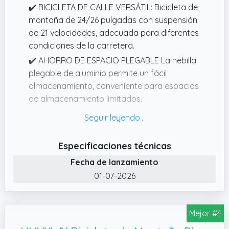
✔️ BICICLETA DE CALLE VERSÁTIL: Bicicleta de
montaña de 24/26 pulgadas con suspensión
de 21 velocidades, adecuada para diferentes
condiciones de la carretera.
✔️ AHORRO DE ESPACIO PLEGABLE La hebilla
plegable de aluminio permite un fácil
almacenamiento, conveniente para espacios
de almacenamiento limitados.
✔️ Diseño elegante: apariencia moderna,
destaca en la carretera, llamativo en
cualquier situación.
Especificaciones técnicas
✔️ Experiencia de conducción cómoda: sillín
Fecha de lanzamiento
acolchado, altura ajustable, manillar cómodo
01-07-2026
para una experiencia de conducción
cómoda.
✔️ MATERIALES DURADEROS Acero al
Mejor #4
carbono grueso de alta calidad, acabado de