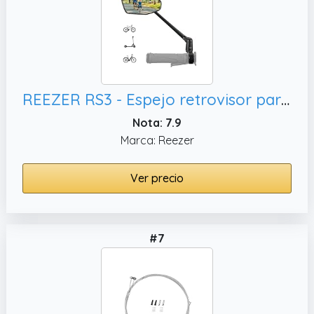
REEZER RS3 - Espejo retrovisor para bicicleta eléctrica - Espejo retrovisor para patinete eléctrico - De vidrio y plegable - Para manillar de 22 a 25,4 mm - IZQUIERDO
Nota: 7.9
Marca: Reezer
Ver precio
#7