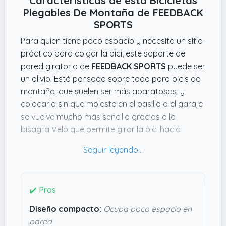
Características de esta Bicicletas
Plegables De Montaña de FEEDBACK
SPORTS
Para quien tiene poco espacio y necesita un sitio
práctico para colgar la bici, este soporte de
pared giratorio de
FEEDBACK SPORTS
puede ser
un alivio. Está pensado sobre todo para bicis de
montaña, que suelen ser más aparatosas, y
colocarla sin que moleste en el pasillo o el garaje
se vuelve mucho más sencillo gracias a la
bisagra Velo que permite girar la bici hacia
dentro o hacia fuera según te convenga.
El diseño compacto, con
17.78 cms de alto x 0
cms de largo x 7.62 cms de ancho
y un peso
ligero de
0.9 kg
, hace que no ocupe casi espacio
✔️ Pros
y se ve bastante robusto para aguantar una bici
Diseño compacto:
Ocupa poco espacio en
normal. En negro, pasa desapercibido y combina
pared
fácil. Vamos, que parece una solución bien