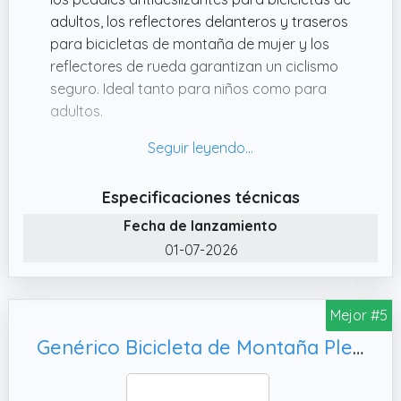
adultos, los reflectores delanteros y traseros
para bicicletas de montaña de mujer y los
reflectores de rueda garantizan un ciclismo
seguro. Ideal tanto para niños como para
adultos.
✔️ Ajustable y cómoda: El asiento
ergonómico y las empuñaduras ajustables
de la bicicleta plegable se adaptan a
Especificaciones técnicas
diferentes alturas, ofreciendo una postura
Fecha de lanzamiento
cómoda. Las empuñaduras de goma
antideslizantes mejoran el control y la
01-07-2026
comodidad.
✔️ Conducción segura y suave: los
Mejor #5
neumáticos antideslizantes de la bicicleta de
montaña para damas brindan un excelente
Genérico Bicicleta de Montaña Plegable 21 Velocidades Doble Amortiguación para Adultos, Ideal para Uso Fuera de Carretera
agarre en varios terrenos, la bicicleta
plegable mientras que los frenos delanteros