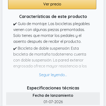
rendimiento de disipación de calor, distancia
Ver precio
de frenado corta, se detienen en un freno y
mejoran la seguridad de conducción
Características de este producto
✔️ Guía de montaje: Las bicicletas plegables
vienen con algunas piezas premontadas.
Solo tienes que montar los pedales y el
asiento después de recibir el producto.
✔️ Bicicleta de doble suspensión: Esta
bicicleta de montaña todoterreno cuenta
con doble suspensión. La pared exterior
engrosada ofrece mayor resistencia a los
impactos.
✔️ Diseño plegable: Esta bicicleta de
montaña plegable se abre y cierra en
Especificaciones técnicas
segundos, lo que facilita su almacenamiento
Fecha de lanzamiento
y transporte. Fabricada con material de alta
01-07-2026
calidad y resistente a la corrosión.