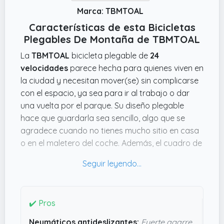
Marca: TBMTOAL
Características de esta Bicicletas
Plegables De Montaña de TBMTOAL
La
TBMTOAL
bicicleta plegable de
24
velocidades
parece hecha para quienes viven en
la ciudad y necesitan mover(se) sin complicarse
con el espacio, ya sea para ir al trabajo o dar
una vuelta por el parque. Su diseño plegable
hace que guardarla sea sencillo, algo que se
agradece cuando no tienes mucho sitio en casa
o en el maletero del coche. Además, el cuadro de
acero con alto contenido de carbono promete
resistencia y estabilidad, así que no parece una
bici que se vaya a romper a la primera cuesta.
Uno de los puntos que llaman la atención son los
✔️ Pros
frenos de disco dobles, que aseguran una
Neumáticos antideslizantes:
Fuerte agarre