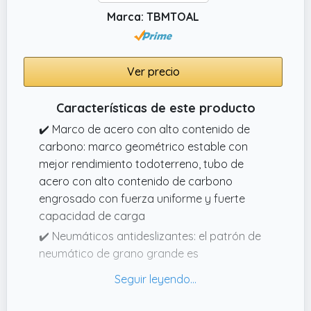
Marca: TBMTOAL
Ver precio
Características de este producto
✔️ Marco de acero con alto contenido de
carbono: marco geométrico estable con
mejor rendimiento todoterreno, tubo de
acero con alto contenido de carbono
engrosado con fuerza uniforme y fuerte
capacidad de carga
✔️ Neumáticos antideslizantes: el patrón de
neumático de grano grande es
antideslizante y resistente al desgaste con
un fuerte agarre, el anillo de cuchilla de
aluminio engrosado tiene una gran