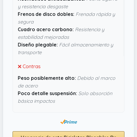
frenada rápida y segura, ideal para las paradas
y resistencia desgaste
inesperadas en la ciudad. Los neumáticos
Frenos de disco dobles:
Frenada rápida y
antideslizantes también pintan bien si circulas
segura
por calles mojadas o irregulares, aportando ese
Cuadro acero carbono:
Resistencia y
extra de confianza al manejar. En definitiva, esta
estabilidad mejoradas
bici plegable en
White And Black
tiene una pinta
Diseño plegable:
Fácil almacenamiento y
práctica y robusta, perfecta para quien busca
transporte
algo funcional sin complicarse demasiado.
❌ Contras
Peso posiblemente alto:
Debido al marco
de acero
Poco detalle suspensión:
Solo absorción
básica impactos