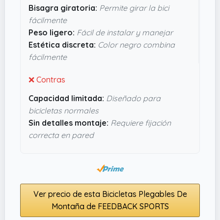
Bisagra giratoria:
Permite girar la bici
pensada si quieres mantener la bici a mano sin
fácilmente
enredos ni líos. Personalmente, me parece un
Peso ligero:
Fácil de instalar y manejar
accesorio práctico y funcional si no tienes un
Estética discreta:
Color negro combina
trastero enorme.
fácilmente
❌ Contras
Capacidad limitada:
Diseñado para
bicicletas normales
Sin detalles montaje:
Requiere fijación
correcta en pared
Ver precio de esta Bicicletas Plegables De
Montaña de FEEDBACK SPORTS