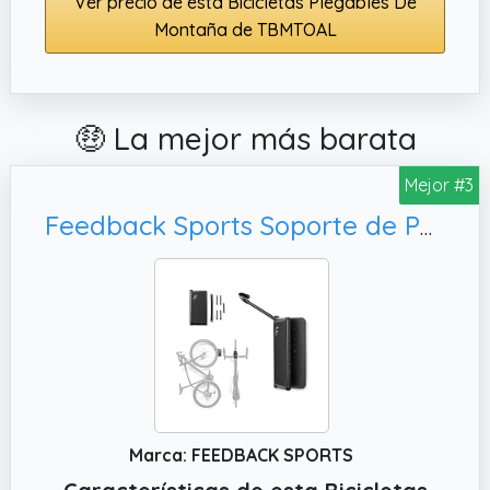
Ver precio de esta Bicicletas Plegables De
Montaña de TBMTOAL
🤑 La mejor más barata
Mejor #3
Feedback Sports Soporte de Pared Giratorio Velo Hinge 2.0 para Bicicleta, montaña
Marca: FEEDBACK SPORTS