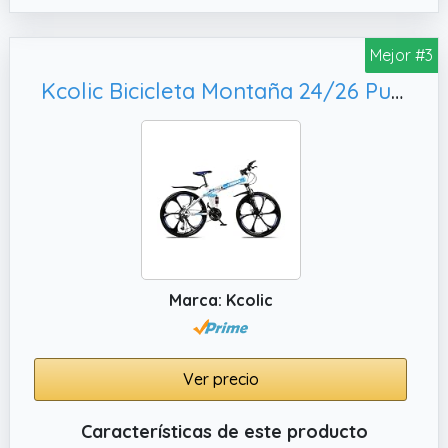
✔️ Transmisión profesional: La transmisión de
21 velocidades es precisa y fácil de controlar.
Mejor #3
Su amplio rango de velocidades te brinda
Kcolic Bicicleta Montaña 24/26 Pulgadas para Hombre,26in21
mayor control en subidas y libertad de
movimiento en descensos, curvas y saltos.
✔️ La mejor opción para ciclistas: El material
del cuadro es siempre el primer criterio a
considerar al elegir una bicicleta de
montaña. El cuadro de acero con alto
contenido de carbono ofrece una calidad
superior, una resistencia óptima y ligereza.
Marca: Kcolic
Ver precio
Características de este producto