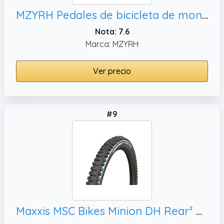
MZYRH Pedales de bicicleta de montaña, ultra fuerte colorido CNC aleación de aluminio mecanizado 9/16 "sellado de rueda 3 rodamientos resistente al agua anti-polvo
Nota: 7.6
Marca: MZYRH
Ver precio
#9
Maxxis MSC Bikes Minion DH Rear² Neumático,30 (58-559)