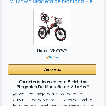
VHVYWY Bicicleta de Montaña Plegable de 18/20/22/24 Pulgadas con Cuerpo de Acero de Alto Carbono para Adulto y Niños con Amortiguador y Freno de Disco Doble Black Red,20IN
pintura duradero, adecuado para diferentes
entornos.
Marca: VHVYWY
Ver precio
Características de esta Bicicletas
Plegables De Montaña de VHVYWY
✔️ Seguridad mejorada: el protector de
cadena integrado para bicicletas de hombre,
los pedales antideslizantes para bicicletas de