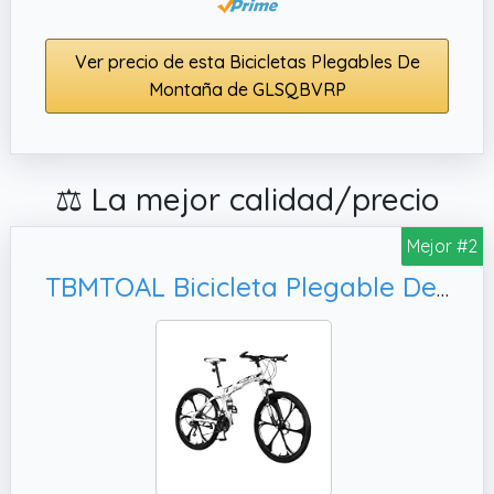
Ver precio de esta Bicicletas Plegables De
Montaña de GLSQBVRP
⚖️ La mejor calidad/precio
Mejor #2
TBMTOAL Bicicleta Plegable De 24 Velocidades,B