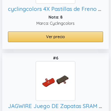
cyclingcolors 4X Pastillas de Freno Zapatas Goma Tipo X 40mm de Bicicleta Carretera Montaña Clásica
Nota: 8
Marca: Cyclingcolors
Ver precio
#6
JAGWIRE Juego DE Zapatas SRAM Guide Ultimate,R