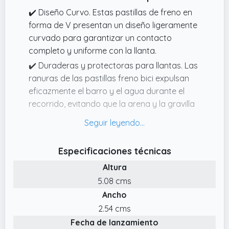
✔️ Diseño Curvo. Estas pastillas de freno en
forma de V presentan un diseño ligeramente
curvado para garantizar un contacto
completo y uniforme con la llanta.
✔️ Duraderas y protectoras para llantas. Las
ranuras de las pastillas freno bici expulsan
eficazmente el barro y el agua durante el
recorrido, evitando que la arena y la gravilla
salpiquen y dañen las ruedas.
✔️ Paquete Económico. El paquete contiene 2
pares (4 pastillas) de Bloques de Freno,
Especificaciones técnicas
suficientes para reemplazar las ruedas
Altura
delanteras y traseras o como repuesto.
5.08 cms
✔️ Diseño universal. Las pastillas de freno
Ancho
Oture son compatibles con una amplia gama
2.54 cms
de frenos de bicicleta, aptas para la mayoría
Fecha de lanzamiento
de sistemas de freno Vbrake, bicicletas de