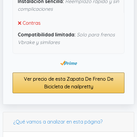
Instalación sencilla:
Reemplazo rápido y sin
fiable para mantener la bici a punto sin gastarte
complicaciones
una fortuna.
❌ Contras
Compatibilidad limitada:
Solo para frenos
Vbrake y similares
Ver precio de esta Zapata De Freno De
Bicicleta de nailpretty
¿Qué vamos a analizar en esta página?