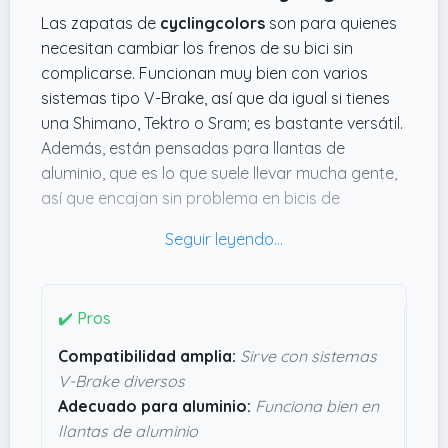
Las zapatas de
cyclingcolors
son para quienes
necesitan cambiar los frenos de su bici sin
complicarse. Funcionan muy bien con varios
sistemas tipo V-Brake, así que da igual si tienes
una Shimano, Tektro o Sram; es bastante versátil.
Además, están pensadas para llantas de
aluminio, que es lo que suele llevar mucha gente,
así que encajan sin problema en bicis de
montaña, ciudad o híbridas. Lo que mola es que
estas zapatas, con una longitud de
60mm
, son
compactas pero hacen bien su trabajo,
ofreciendo un frenado fiable y cómodo. El diseño
✔️ Pros
en
Negro
les da un toque discreto y limpio, y el
hecho de que vengan cuatro unidades es un
Compatibilidad amplia:
Sirve con sistemas
punto a favor para tener recambios a mano. Sin
V-Brake diversos
duda, merece la pena si buscas algo práctico y
Adecuado para aluminio:
Funciona bien en
sin líos para mantener tus frenos en forma.
llantas de aluminio