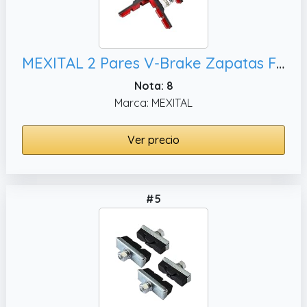
MEXITAL 2 Pares V-Brake Zapatas Freno 70mm Symmetric I para Shimano, XLC etc I Alto Rendimiento I Durable & Ajuste V Pastillas de Freno Bicicleta
Nota: 8
Marca: MEXITAL
Ver precio
#5