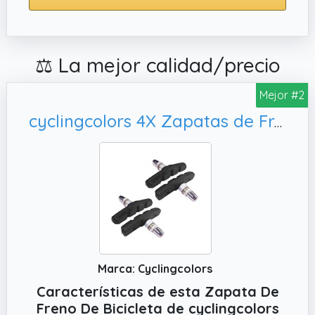
⚖️ La mejor calidad/precio
Mejor #2
cyclingcolors 4X Zapatas de Freno Pastillas 60mm Symmetric Compatible con Shimano Tektro Avid Sram V-Brake Bicicleta, Negro
Marca: Cyclingcolors
Características de esta Zapata De
Freno De Bicicleta de cyclingcolors