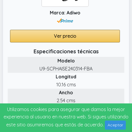
Marca: Adiwo
Ver precio
Especificaciones técnicas
Modelo
U9-SCPHAISE240314-FBA
Longitud
10.16 cms
Ancho
2.54 cms
Fecha de lanzamiento
Utilizamos cookies para asegurar que damos la mejor
22-05-2026
experiencia al usuario en nuestra web. Si sigues utilizando
este sitio asumiremos que estás de acuerdo.
Aceptar