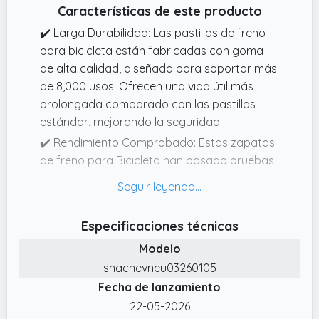
Características de este producto
✔️ Larga Durabilidad: Las pastillas de freno
para bicicleta están fabricadas con goma
de alta calidad, diseñada para soportar más
de 8,000 usos. Ofrecen una vida útil más
prolongada comparado con las pastillas
estándar, mejorando la seguridad.
✔️ Rendimiento Comprobado: Estas zapatas
de freno para Bicicleta han pasado pruebas
rigurosas y garantizan una excelente
respuesta de frenado incluso en condiciones
extremas. Ideales para terrenos lisos y
Especificaciones técnicas
colinas empinadas, con reemplazos
Modelo
recomendados cada 4,000 millas.
shachevneu03260105
✔️ Frenado Aerodinámico: Bloques de freno
Fecha de lanzamiento
para Bicicleta diseño curvado que favorece
el drenaje del agua, arena y barro,
22-05-2026