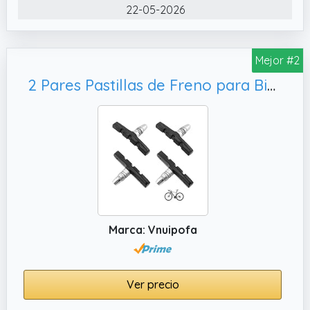
montaña, bicicletas de carretera, bicicletas
22-05-2026
plegables y bicicletas BMX.
✔️ Frenado Silencioso. Las zapatas freno
Mejor #2
bicicleta están fabricadas con caucho
natural duradero, acero inoxidable y
2 Pares Pastillas de Freno para Bicicleta, MTB
aleación de aluminio, lo que proporciona un
frenado potente y estable tanto en seco
como en mojado.
Marca: Vnuipofa
Ver precio