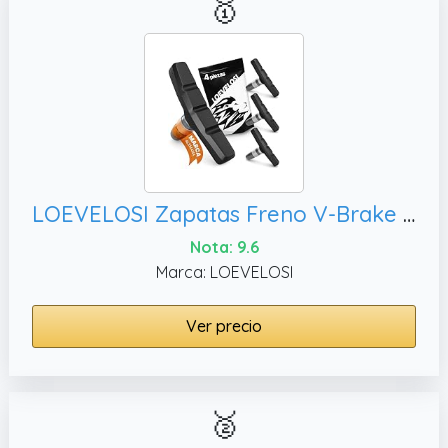
🥇
LOEVELOSI Zapatas Freno V-Brake Alto Rendimiento 2 Pares Pastillas de Freno Bicicleta Durables & Ajustables para V-Brake U-Brake y Cantilever Pack 4 Unidades para Shimano, XLC etc
Nota: 9.6
Marca: LOEVELOSI
Ver precio
🥈