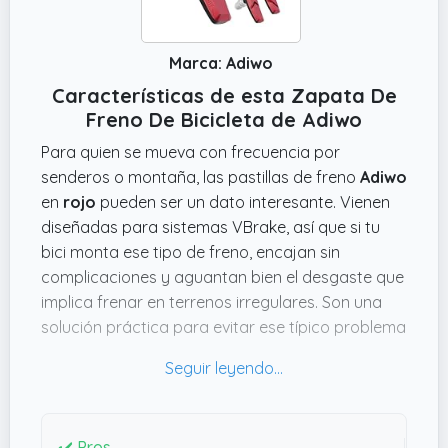
Marca: Adiwo
Características de esta Zapata De
Freno De Bicicleta de Adiwo
Para quien se mueva con frecuencia por
senderos o montaña, las pastillas de freno
Adiwo
en
rojo
pueden ser un dato interesante. Vienen
diseñadas para sistemas VBrake, así que si tu
bici monta ese tipo de freno, encajan sin
complicaciones y aguantan bien el desgaste que
implica frenar en terrenos irregulares. Son una
solución práctica para evitar ese típico problema
de perder eficacia cuando el barro o el agua se
meten en los frenos. Lo que me llama la atención
es su diseño con canales para evacuar agua y
barro, que ayuda a mantener la frenada efectiva
✔️ Pros