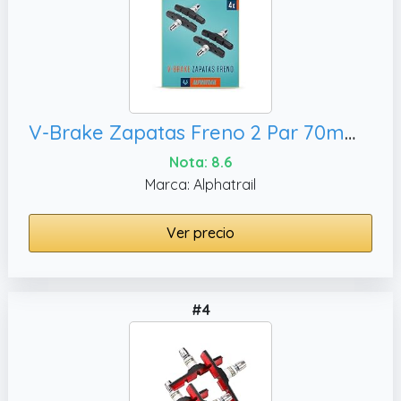
V-Brake Zapatas Freno 2 Par 70mm Symmetric I para Shimano, XLC etc I Alto Rendimiento I Durable & Ajuste V Pastillas de Freno Bicicleta
Nota: 8.6
Marca: Alphatrail
Ver precio
#4