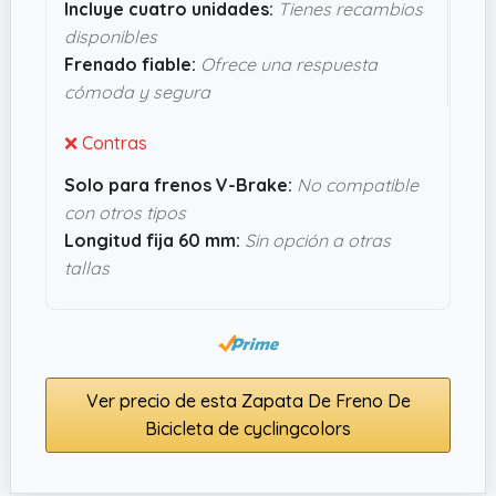
Incluye cuatro unidades:
Tienes recambios
disponibles
Frenado fiable:
Ofrece una respuesta
cómoda y segura
❌ Contras
Solo para frenos V-Brake:
No compatible
con otros tipos
Longitud fija 60 mm:
Sin opción a otras
tallas
Ver precio de esta Zapata De Freno De
Bicicleta de cyclingcolors