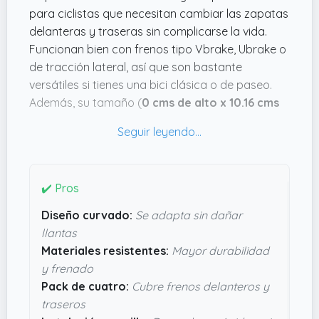
para ciclistas que necesitan cambiar las zapatas
delanteras y traseras sin complicarse la vida.
Funcionan bien con frenos tipo Vbrake, Ubrake o
de tracción lateral, así que son bastante
versátiles si tienes una bici clásica o de paseo.
Además, su tamaño (
0 cms de alto x 10.16 cms
de largo x 5.08 cms de ancho
) es estándar, así
que encajan sin problemas en la mayoría de
modelos.
Lo que me parece más interesante es el diseño
✔️ Pros
ligeramente curvado, que se amolda a las llantas
Diseño curvado:
Se adapta sin dañar
sin dañarlas y asegura un frenado efectivo.
llantas
También están hechas con materiales robustos
Materiales resistentes:
Mayor durabilidad
que prometen aguantar bastante, lo que evita
y frenado
tener que cambiarlas a cada rato. Y si no quieres
Pack de cuatro:
Cubre frenos delanteros y
complicarte con la instalación, esta se hace sin
traseros
lío. A nivel calidad-precio, parece un producto