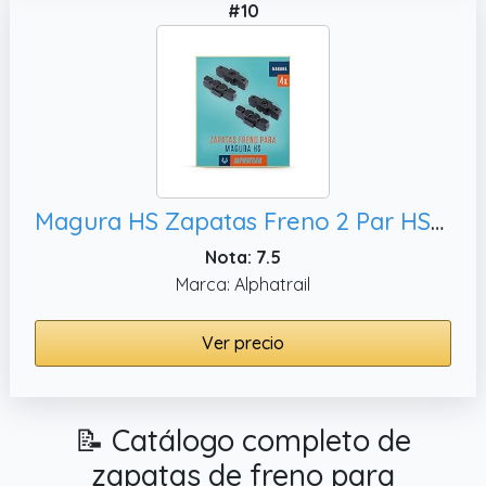
#10
Magura HS Zapatas Freno 2 Par HS11 HS22 HS24 HS33 HS 33 RE HS 33 R Urban HS 33 R Trial HS 33 R Firmtech HS 33 R HSI I Alto Rendimiento I Durable & Ajuste Pastillas de Freno Bicicleta
Nota: 7.5
Marca: Alphatrail
Ver precio
📝 Catálogo completo de
zapatas de freno para