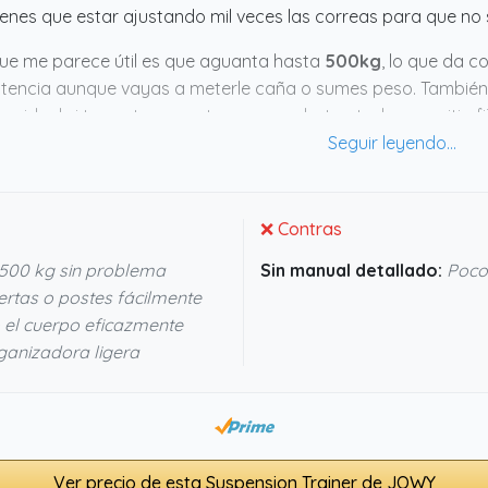
ienes que estar ajustando mil veces las correas para que no
ue me parece útil es que aguanta hasta
500kg
, lo que da 
stencia aunque vayas a meterle caña o sumes peso. También
líos, ideal si te gusta moverte y no quedarte atado a un sitio
sioterapeutas lo usen ya dice algo, y tener
2 años
de garantía
dero. Si buscas algo sencillo y versátil, este aparatejo podrí
❌ Contras
500 kg sin problema
Sin manual detallado:
Poco 
ertas o postes fácilmente
 el cuerpo eficazmente
ganizadora ligera
Ver precio de esta Suspension Trainer de JOWY