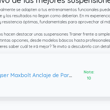
almente se adapten a tus entrenamientos funcionales puede s
nte y los resultados no llegan como deberían. En mi experienc
d y resistencia óptimas, fundamentales para aprovechar al m
s hacen destacar unas suspensiones Trainer frente a simple
tintas opciones, desde modelos básicos hasta profesionale
es saber cuál te irá mejor? Te invito a descubrirlo con detall
Nota:
Stryser Maxbolt Anclaje de Pared Soporte de Techo para Entrenamiento en suspensión Trainer Cintas elásticas musculación Fitness Cuerdas Crossfit Incluye Tornillos con Tacos
10