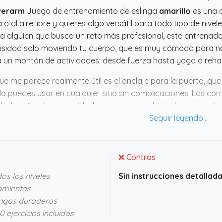
verarm
Juego de entrenamiento de eslinga
amarillo
es una o
 o al aire libre y quieres algo versátil para todo tipo de ni
a alguien que busca un reto más profesional, este entrenador
nsidad solo moviendo tu cuerpo, que es muy cómodo para no 
 un montón de actividades: desde fuerza hasta yoga o rehabi
ue me parece realmente útil es el anclaje para la puerta, que
lo puedes usar en cualquier sitio sin complicaciones. Las co
deslizantes dan seguridad para aguantar bien el entreno sin 
herramienta práctica que encaja bien si buscas algo fiable 
io peso.
❌ Contras
os los niveles
Sin instrucciones detallada
amientas
ngos duraderos
ejercicios incluidos