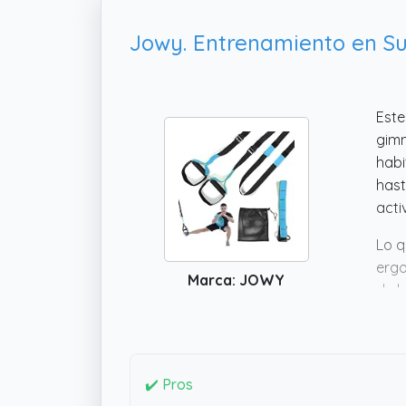
Est
gimn
habi
has
acti
Lo q
ergo
Marca: JOWY
de b
tamb
hote
un b
✔️ Pros