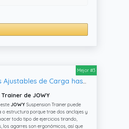
Mejor #3
Jowy. Entrenamiento en Suspension Trainer o Training con Correas Ajustables de Carga hasta 500kg. Ideal para Ejercicios y Entrenamientos de Musculación. Verde
n Trainer de JOWY
 este
JOWY
Suspension Trainer puede
ta o estructura porque trae dos anclajes y
cer todo tipo de ejercicios tirando,
, los agarres son ergonómicos, así que