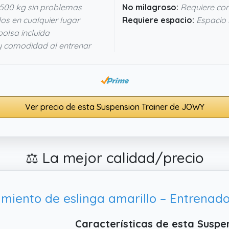
500 kg sin problemas
No milagroso:
Requiere con
os en cualquier lugar
Requiere espacio:
Espacio 
bolsa incluida
y comodidad al entrenar
Ver precio de esta Suspension Trainer de JOWY
⚖️ La mejor calidad/precio
Características de esta Suspe