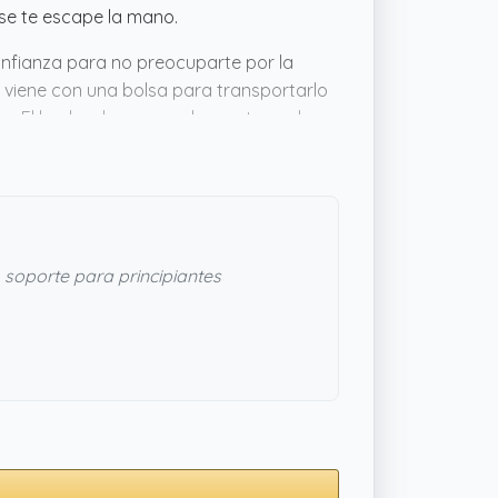
 se te escape la mano.
confianza para no preocuparte por la
 viene con una bolsa para transportarlo
 fijo. El hecho de que muchos entrenadores
 es un plus para quien quiera algo
a ajustarse a lo que necesitas.
soporte para principiantes