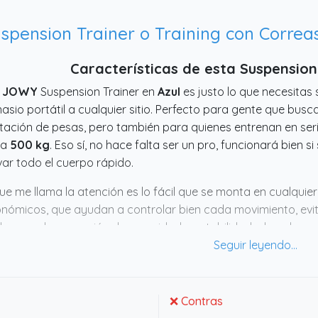
Características de esta Suspensio
e
JOWY
Suspension Trainer en
Azul
es justo lo que necesitas 
asio portátil a cualquier sitio. Perfecto para gente que busca 
tación de pesas, pero también para quienes entrenan en ser
ta
500 kg
. Eso sí, no hace falta ser un pro, funcionará bien si 
var todo el cuerpo rápido.
ue me llama la atención es lo fácil que se monta en cualquie
nómicos, que ayudan a controlar bien cada movimiento, evi
loqueo da sensación de seguridad y estabilidad, algo clave 
ién lleve bolsa para transportarlo sin lío es un puntazo para 
l. No es un equipo milagroso, pero para quien quiere entren
uen aliado.
❌ Contras