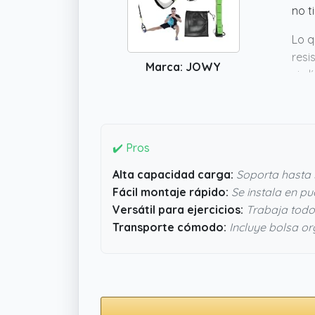
no t
Lo q
resi
Marca: JOWY
sin 
y fi
dura
✔️ Pros
Alta capacidad carga:
Soporta hasta 
Fácil montaje rápido:
Se instala en pu
Versátil para ejercicios:
Trabaja todo
Transporte cómodo:
Incluye bolsa or