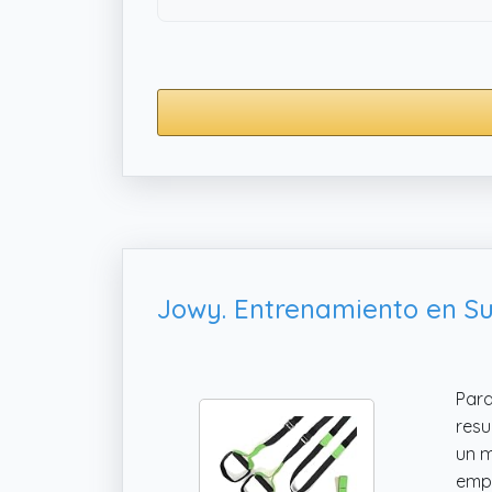
Para
resu
un m
empu