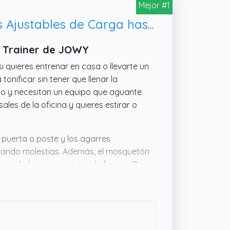
Mejor #1
Jowy. Entrenamiento en Suspension Trainer o Training con Correas Ajustables de Carga hasta 500kg. Ideal para Ejercicios y Entrenamientos de Musculación. Azul
n Trainer de JOWY
si quieres entrenar en casa o llevarte un
tonificar sin tener que llenar la
io y necesitan un equipo que aguante
sales de la oficina y quieres estirar o
r puerta o poste y los agarres
tando molestias. Además, el mosquetón
cuando haces ejercicios de fuerza. Que
llevártelo a un parque o incluso a un
ar con variedad y comodidad, puede ser