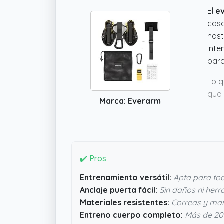
El
e
casa
hast
inte
para
Lo q
que 
Marca: Everarm
anti
una 
prop
✔️ Pros
Entrenamiento versátil:
Apta para tod
Anclaje puerta fácil:
Sin daños ni herr
Materiales resistentes:
Correas y ma
Entreno cuerpo completo:
Más de 200 