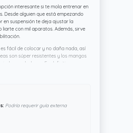
pción interesante si te mola entrenar en
veles. Desde alguien que está empezando
 en suspensión te deja ajustar la
liarte con mil aparatos. Además, sirve
litación.
 es fácil de colocar y no daña nada, así
rreas son súper resistentes y los mangos
miedo a resbalones. En definitiva, parece
para entrenar todo el cuerpo con tu
s:
Podría requerir guía externa