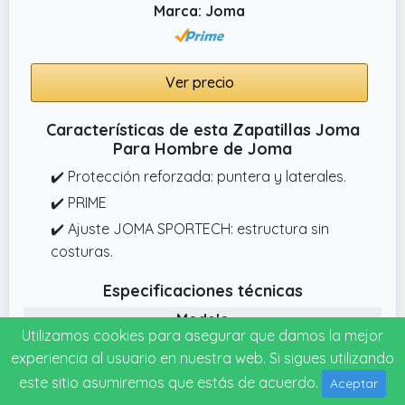
Marca: Joma
Ver precio
Características de esta Zapatillas Joma
Para Hombre de Joma
✔️ Protección reforzada: puntera y laterales.
✔️ PRIME
✔️ Ajuste JOMA SPORTECH: estructura sin
costuras.
Especificaciones técnicas
Modelo
Utilizamos cookies para asegurar que damos la mejor
TKSIES2521
experiencia al usuario en nuestra web. Si sigues utilizando
Garantía
este sitio asumiremos que estás de acuerdo.
Aceptar
Revisar el pedido al ser entregado.