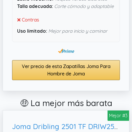
el ritmo sin obsesionarte con marcas súper
Talla adecuada:
Corte cómodo y adaptable
caras, estas zapatillas
Joma
pueden merecer la
pena.
❌ Contras
Uso limitado:
Mejor para inicio y caminar
Ver precio de esta Zapatillas Joma Para
Hombre de Joma
🤑 La mejor más barata
Mejor #3
Joma Dribling 2501 TF DRIW2501TF - Zapatillas de fútbol para Hombre, 41 EU