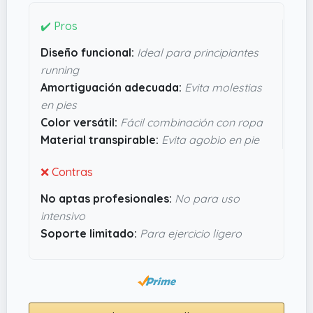
molestias si pasas bastante tiempo de pie o
haces algo de ejercicio ligero. Además, la
✔️ Pros
transpirabilidad del material es clave para que el
Diseño funcional:
Ideal para principiantes
pie no se agobie. Si buscas algo sencillo pero
running
funcional para empezar a moverte sin
Amortiguación adecuada:
Evita molestias
complicaciones, esta opción parece cumplir bien
en pies
ese papel. No prometen milagros, pero sin duda
Color versátil:
Fácil combinación con ropa
pueden ser un aliado práctico para alguien que
Material transpirable:
Evita agobio en pie
quiere algo fiable y cómodo sin complicarse
mucho.
❌ Contras
No aptas profesionales:
No para uso
intensivo
Soporte limitado:
Para ejercicio ligero