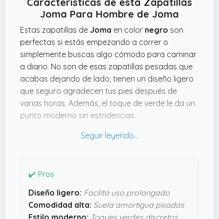
Características de esta Zapatillas
Joma Para Hombre de Joma
Estas zapatillas de
Joma
en color
negro
son
perfectas si estás empezando a correr o
simplemente buscas algo cómodo para caminar
a diario. No son de esas zapatillas pesadas que
acabas dejando de lado; tienen un diseño ligero
que seguro agradecen tus pies después de
varias horas. Además, el toque de verde le da un
punto moderno sin estridencias.
Lo que llama la atención es lo cómodas que
parecen, gracias a esa suela que promete
amortiguar cada pisada, ideal para evitar
molestias si vas a usarlas seguido. La talla
43
y el
✔️ Pros
corte cuidado hacen que sean fáciles de
Diseño ligero:
Facilita uso prolongado
combinar y que no parezcan unas cualquiera. Si
Comodidad alta:
Suela amortigua pisadas
quieres algo sencillo, funcional y que te aguante
Estilo moderno:
Toques verdes discretos