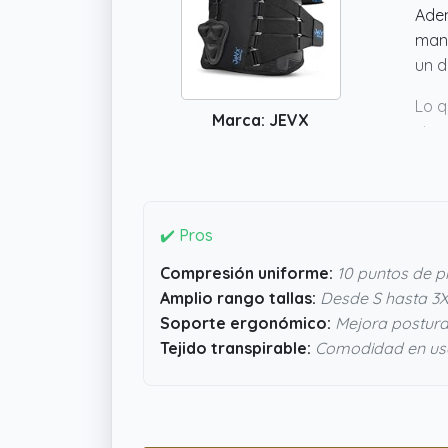
Adem
mant
un d
Lo q
Marca: JEVX
sin 
segu
nece
lo q
✔️ Pros
Compresión uniforme:
10 puntos de pr
Amplio rango tallas:
Desde S hasta 3X
Soporte ergonómico:
Mejora postura 
Tejido transpirable:
Comodidad en us