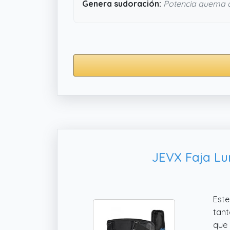
Genera sudoración:
Potencia quema 
JEVX Faja Lu
Este
tant
que 