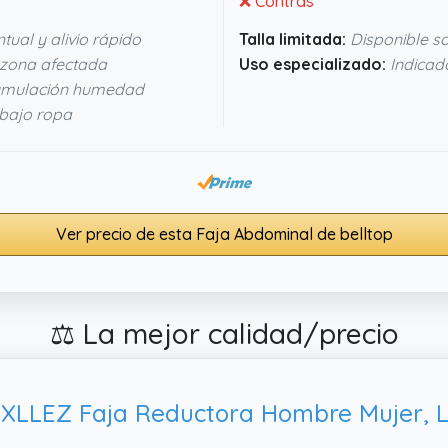
❌ Contras
tual y alivio rápido
Talla limitada:
Disponible so
 zona afectada
Uso especializado:
Indicado
cumulación humedad
 bajo ropa
Ver precio de esta Faja Abdominal de belltop
⚖️ La mejor calidad/precio
XLLEZ Faja Reductora Hombre Mujer, L