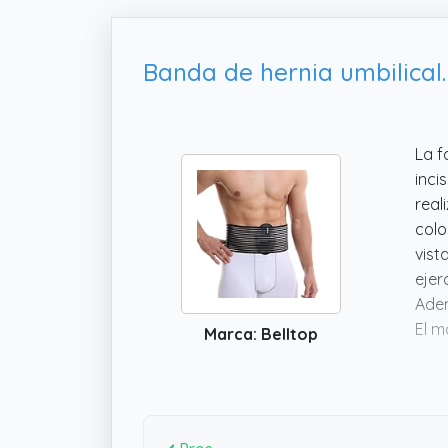
La f
inci
real
col
vist
ejer
Adem
El m
Marca: Belltop
llev
dem