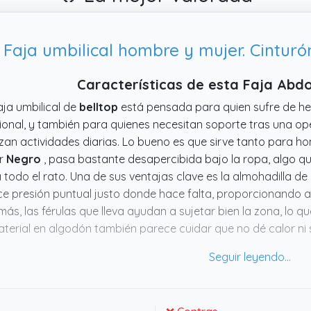
Características de esta Faja Abdo
aja umbilical de
belltop
está pensada para quien sufre de her
sional, y también para quienes necesitan soporte tras una ope
izan actividades diarias. Lo bueno es que sirve tanto para h
or
Negro
, pasa bastante desapercibida bajo la ropa, algo que
a todo el rato. Una de sus ventajas clave es la almohadilla 
ce presión puntual justo donde hace falta, proporcionando al
ás, las férulas que lleva ayudan a sujetar bien la zona, lo q
aterial en algodón también parece cuidar que no dé calor n
as horas. En definitiva, parece un recurso sólido para control
asiado.