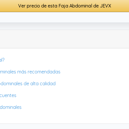
Ver precio de esta Faja Abdominal de JEVX
al?
dominales más recomendadas
dominales de alta calidad
ecuentes
bdominales