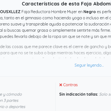
Características de esta Faja Abdo
OUSXLLEZ
Faja Reductora Hombre Mujer en
Negro
es perfe
na, tanto en el gimnasio como haciendo yoga o incluso en el d
reno suave y transpirable ayuda a potenciar la sudoración 
al si buscas quemar grasa o simplemente sentirte más firme.
puedes llevarla debajo de la ropa sin que se note y sin que m
de las cosas que me parece clave es el cierre de gancho y bu
 para que no se te suba o baje mientras haces ejercicio, alg
ás, gracias a su tamaño y elasticidad, cubre bien el abd
res, así que vale para cualquiera. Si quieres algo que te ac
r muy claro qué hace y cómo hacerlo fácil.
❌ Contras
e y cómodo
Sin indicación tallas:
Solo s
n 3 partes
rio o deportes