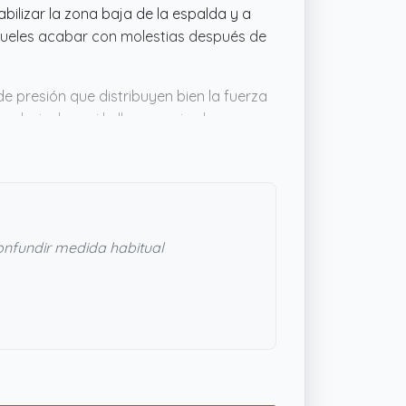
ilizar la zona baja de la espalda y a
 sueles acabar con molestias después de
e presión que distribuyen bien la fuerza
odo, incluso si la llevas varias horas
 ancho de 28 cm cubre justo la parte que
 comodidad, esta faja podría ser justo
nfundir medida habitual