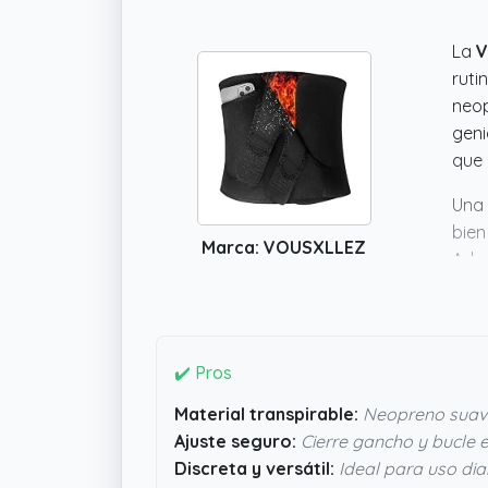
La
V
ruti
neop
geni
que 
Una 
bien
Marca: VOUSXLLEZ
Adem
muje
tene
✔️ Pros
Material transpirable:
Neopreno suav
Ajuste seguro:
Cierre gancho y bucle e
Discreta y versátil:
Ideal para uso dia