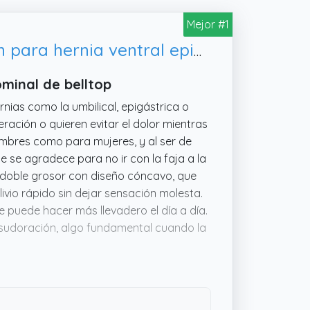
Mejor #1
Banda de hernia umbilical. Faja umbilical hombre y mujer. Cinturón para hernia ventral epigástrica e incisional. Faja diastasis abdominal hombre con soporte para el ombligo (L/XL)
minal de belltop
nias como la umbilical, epigástrica o
ración o quieren evitar el dolor mientras
ombres como para mujeres, y al ser de
 se agradece para no ir con la faja a la
de doble grosor con diseño cóncavo, que
ivio rápido sin dejar sensación molesta.
ue puede hacer más llevadero el día a día.
i sudoración, algo fundamental cuando la
ar molestas hernias sin complicarte