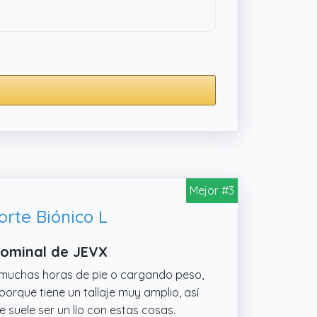
Mejor #3
rte Biónico L
dominal de JEVX
muchas horas de pie o cargando peso,
orque tiene un tallaje muy amplio, así
e suele ser un lío con estas cosas.