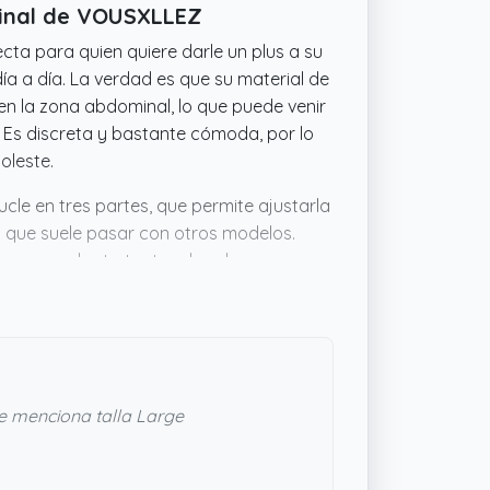
minal de VOUSXLLEZ
cta para quien quiere darle un plus a su
ía a día. La verdad es que su material de
en la zona abdominal, lo que puede venir
 Es discreta y bastante cómoda, por lo
oleste.
cle en tres partes, que permite ajustarla
o que suele pasar con otros modelos.
omen y se adapta tanto a hombres como a
ompañe sin complicarte, esta faja parece
e menciona talla Large