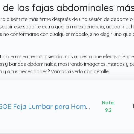
 de las fajas abdominales m
a o sentirte más firme después de una sesión de deporte o d
eguir ese soporte extra que, en mi experiencia, ayuda mucho 
es no conformarse con cualquier modelo, sino elegir uno que
talla errónea termina siendo más molesto que efectivo. Por 
n y bandas abdominales, mostrando imágenes, marcas y punt
i y a tus necesidades? Vamos a verlo con detalle.
Nota:
AOGOE Faja Lumbar para Hombre y Mujer, Faja Lumbar Mujer y Faja Abdominal Hombre (L)
9.2