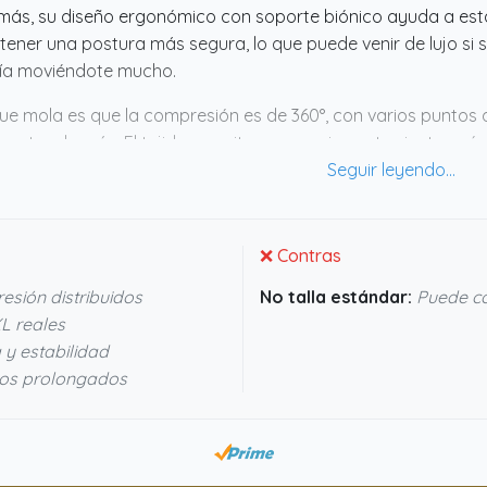
ás, su diseño ergonómico con soporte biónico ayuda a estab
ener una postura más segura, lo que puede venir de lujo si
ía moviéndote mucho.
ue mola es que la compresión es de 360°, con varios puntos d
apretar de más. El tejido permite que respires y te sientas cóm
idas. No es la típica faja rígida que acaba molestando, y el
sita soporte. Si andas buscando algo que combine firmeza y
ue necesitas.
❌ Contras
esión distribuidos
No talla estándar:
Puede co
L reales
y estabilidad
os prolongados