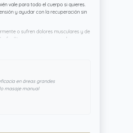
n vale para todo el cuerpo si quieres.
ensión y ayudar con la recuperación sin
armente o sufren dolores musculares y de
emás, facilita un masaje que ayuda a
n aliado para mantener el cuerpo activo y
inta de ser una herramienta cómoda y
ficacia en áreas grandes
lo masaje manual