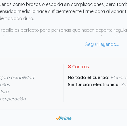
eñas como brazos o espalda sin complicaciones, pero tambié
ensidad media lo hace suficientemente firme para alivianar t
demasiado duro.
 rodillo es perfecto para personas que hacen deporte regul
culaciones, ya sea por ejercicio, artritis o terapia física. Ad
erar la recuperación y prevenir lesiones, así que puede ser u
molestias. No es un gadget que solucione todo, pero tiene p
tiva para incluir en la rutina diaria.
❌ Contras
jora estabilidad
No todo el cuerpo:
Menor e
ueñas
Sin función electrónica:
So
 duro
recuperación