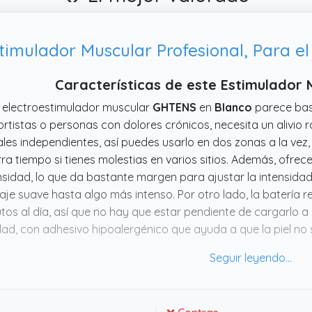
imulador Muscular‌ Profesional, Para el 
Características de este Estimulador
 electroestimulador muscular
GHTENS
en
Blanco
parece bas
rtistas o personas con dolores crónicos, necesita un alivio rá
les independientes, así puedes usarlo en dos zonas a la vez, 
ra tiempo si tienes molestias en varios sitios. Además, ofrec
nsidad, lo que da bastante margen para ajustar la intensida
je suave hasta algo más intenso. Por otro lado, la batería 
tos al día, así que no hay que estar pendiente de cargarlo a
dad, con adhesivo hipoalergénico que ayuda a que la piel no 
s, que es algo que se agradece. Por diseño y funcionalidad
litar la recuperación y el alivio del dolor sin complicaciones.
o si estás buscando una manera cómoda de manejar el dol