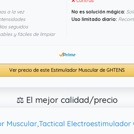
❌ Contras
as a la vez
No es solución mágica:
Sol
ntensidades
Uso limitado diario:
Recome
días seguidos
zables y fáciles de limpiar
Ver precio de este Estimulador Muscular de GHTENS
⚖️ El mejor calidad/precio
r Muscular,Tactical Electroestimulador C