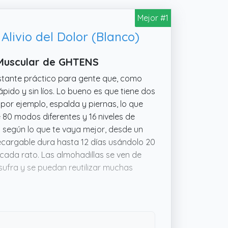
Mejor #1
Alivio del Dolor (Blanco)
 Muscular de GHTENS
tante práctico para gente que, como
pido y sin líos. Lo bueno es que tiene dos
por ejemplo, espalda y piernas, lo que
e 80 modos diferentes y 16 niveles de
d según lo que te vaya mejor, desde un
recargable dura hasta 12 días usándolo 20
 cada rato. Las almohadillas se ven de
sufra y se puedan reutilizar muchas
es, parece un aparato pensado para
 No es magia, pero podría ser un buen
or muscular en casa.