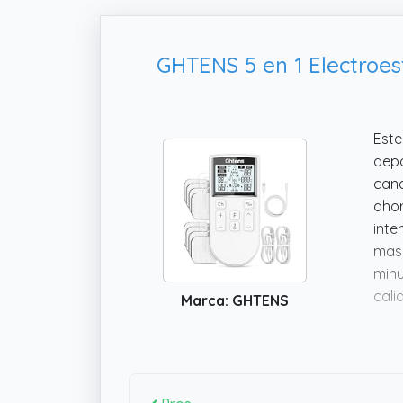
GHTENS 5 en 1 Electroest
Este
depo
cana
ahor
inte
masa
minu
cali
Marca: GHTENS
vece
faci
apoy