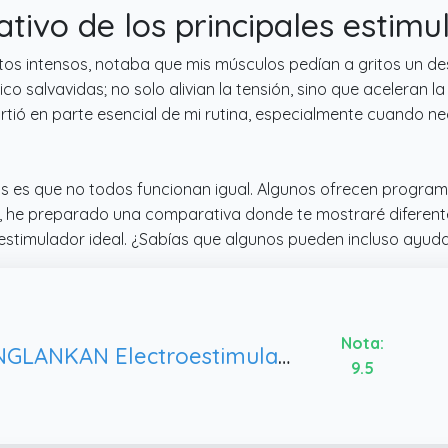
ativo de los principales estim
s intensos, notaba que mis músculos pedían a gritos un desc
o salvavidas; no solo alivian la tensión, sino que aceleran 
irtió en parte esencial de mi rutina, especialmente cuando n
os es que no todos funcionan igual. Algunos ofrecen progra
eso, he preparado una comparativa donde te mostraré diferen
oestimulador ideal. ¿Sabías que algunos pueden incluso ayuda
Nota:
KANGLANKAN Electroestimulador Abdominal -EMS Cinturón de Entrenamiento para Hombres Y Mujeres 8 Modos Y 30 Intensidades Estimulador Muscular Abdominal para Casa Oficina Y Gimnasio
9.5