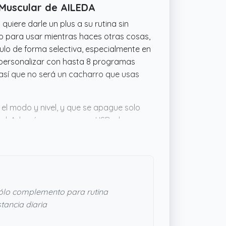
 Muscular de AILEDA
quiere darle un plus a su rutina sin
o para usar mientras haces otras cosas,
lo de forma selectiva, especialmente en
 personalizar con hasta 8 programas
, así que no será un cacharro que usas
el modo y nivel, y que se apague solo
ad. Además, se carga por USB, algo que
su diseño compacto y funciones sugieren
para mantenerse activo sin ir al
ar una mano a tus músculos, podría
lo complemento para rutina
tancia diaria