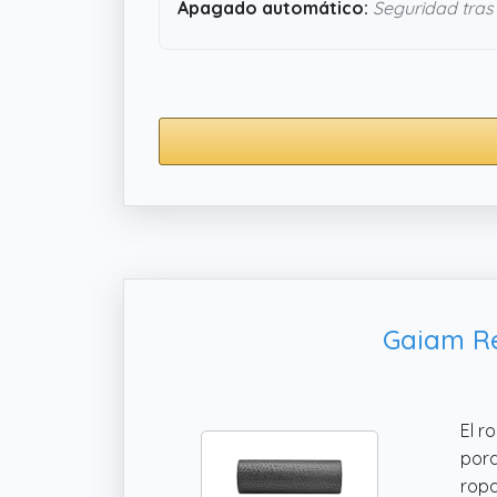
Apagado automático:
Seguridad tras
Gaiam Re
El r
porq
ropa