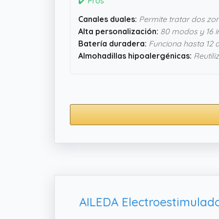
✔️ Pros
Canales duales:
Permite tratar dos zon
Alta personalización:
80 modos y 16 i
Batería duradera:
Funciona hasta 12 
Almohadillas hipoalergénicas:
Reutili
AILEDA Electroestimulado