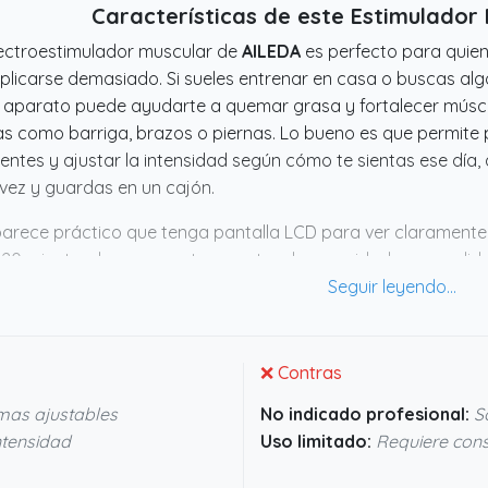
Características de este Estimulador
lectroestimulador muscular de
AILEDA
es perfecto para quien 
licarse demasiado. Si sueles entrenar en casa o buscas alg
 aparato puede ayudarte a quemar grasa y fortalecer múscu
s como barriga, brazos o piernas. Lo bueno es que permite
rentes y ajustar la intensidad según cómo te sientas ese día
vez y guardas en un cajón.
arece práctico que tenga pantalla LCD para ver claramente 
 20 minutos, lo que aporta un extra de seguridad y comodid
lita mucho no depender de pilas. Aunque no lo he probado, 
puede adaptarse bien a la gente que busca un complemento 
asio. Si buscas algo para integrar en tu rutina diaria y ech
cer la pena.
❌ Contras
as ajustables
No indicado profesional:
Só
tensidad
Uso limitado:
Requiere cons