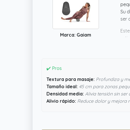
pequ
Su d
ser 
Este
Marca: Gaiam
arti
acel
sin 
efec
✔️ Pros
Textura para masaje:
Profundiza y me
Tamaño ideal:
45 cm para zonas peq
Densidad media:
Alivia tensión sin ser
Alivio rápido:
Reduce dolor y mejora 