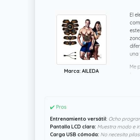
El e
comp
este
zona
dife
una 
Me p
Marca: AILEDA
tras
faci
que 
gimn
mere
✔️ Pros
Entrenamiento versátil:
Ocho program
Pantalla LCD clara:
Muestra modo e in
Carga USB cómoda:
No necesita pilas