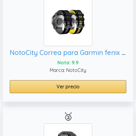
NotoCity Correa para Garmin fenix 6/6 pro, Quatix 5/6(Negro-Gris/Negro-Amarillo)
Nota: 9.9
Marca: NotoCity
Ver precio
🥈