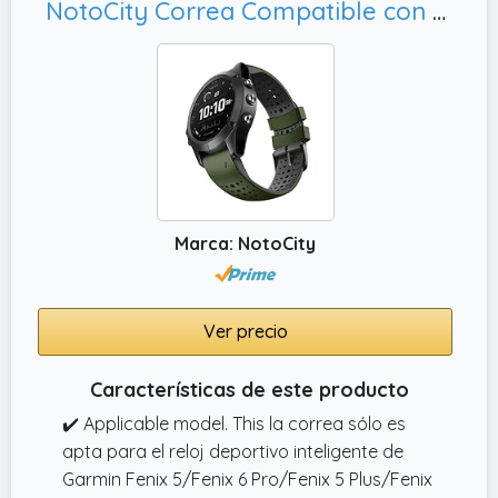
NotoCity Correa Compatible con Garmin Fenix 5/Fenix 6 Pro/Fenix 5 Plus/Fenix 6/Forerunner 945/Forerunner 935/Approach S60/Quatix 5 Correa de Silicona de 22 mm(Army Green-Black)
Marca: NotoCity
Ver precio
Características de este producto
✔️ Applicable model. This la correa sólo es
apta para el reloj deportivo inteligente de
Garmin Fenix 5/Fenix 6 Pro/Fenix 5 Plus/Fenix