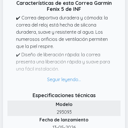
Características de esta Correa Garmin
Fenix 5 de INF
✔️ Correa deportiva duradera y cómoda: la
correa del reloj está hecha de silicona
duradera, suave y resistente al agua. Los
numerosos orificios de ventilación permiten
que la piel respire.
✔️ Diseño de liberación rápida: la correa
presenta una liberación rápida y suave para
una fácil instalación.
✔️ Compatibilidad: La correa de repuesto se
adapta a los relojes deportivos Garmin Fenix
5 Plus/Fenix 5/Forerunner 935/Fenix 6/Fenix
Especificaciones técnicas
3/Fenix 5x/Fenix 6x.
Modelo
✔️ Fácil de instalar y reemplazar: la correa de
293093
repuesto tiene un ajuste perfecto y es fácil
Fecha de lanzamiento
de instalar y reemplazar.
13-05-2026