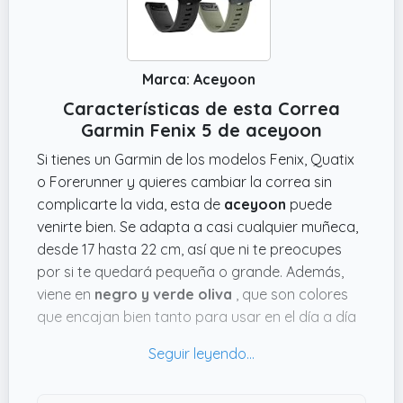
Marca: Aceyoon
Características de esta Correa
Garmin Fenix 5 de aceyoon
Si tienes un Garmin de los modelos Fenix, Quatix
o Forerunner y quieres cambiar la correa sin
complicarte la vida, esta de
aceyoon
puede
venirte bien. Se adapta a casi cualquier muñeca,
desde 17 hasta 22 cm, así que ni te preocupes
por si te quedará pequeña o grande. Además,
viene en
negro y verde oliva
, que son colores
que encajan bien tanto para usar en el día a día
como para deportes al aire libre. Lo que parece
cómodo es que la instalación es con un solo clic,
lo que te ahorra tener que buscar herramientas