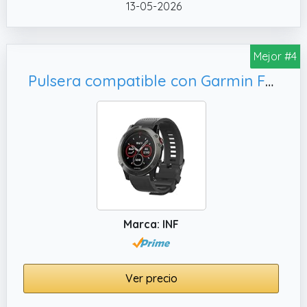
compañero en su viaje.
13-05-2026
✔️ Modelos de banda compatibles: Fenix 6,
fenix 6 pro, fenix 5, fenix 5 plus, forerunner 935,
Mejor #4
forerunner 945, focus s60, quatix 5 (22mm
QuickFit),compruebe su modelo de reloj
Pulsera compatible con Garmin Fenix 5 Plus/Fenix 5/Forerunner 935/Fenix 6/Fenix 3/Fenix 5x/Fenix 6x, correa deportiva fabricada en silicona
antes de realizar el pedido.
✔️ su muñeca entre 6.88inches9.05inches
(175mm230mm),mida su muñeca y
asegúrese del tamaño antes de comprar.
Marca: INF
Ver precio