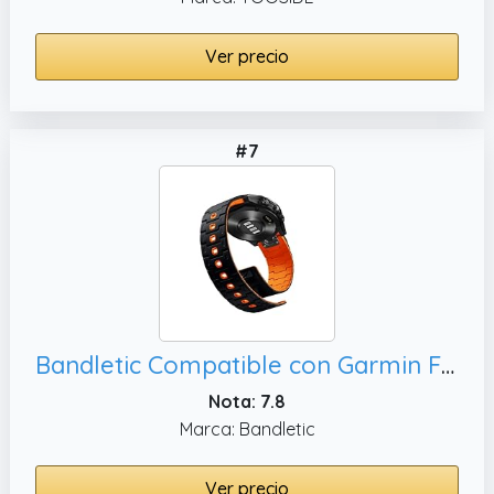
Ver precio
#7
Bandletic Compatible con Garmin Fenix 8 51mm/7X/7X Pro/6X/6X Pro/5X Plus/5X/Fenix 3/3 HR Correa, 26mm Quick Fit Magnético Correa para Garmin Epix Pro 51mm/Instinct 2X Solar/Enduro 3/2/1/Descent/Quatix
Nota: 7.8
Marca: Bandletic
Ver precio