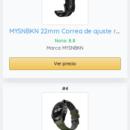
MYSNBKN 22mm Correa de ajuste rápido para Garmin Fenix 7 Pro/Fenix 7/Fenix 6/Fenix 5/EPIX 2, Correa de repuesto de silicona suave para Garmin Forerunner 935/945/955/754/Approach S60/S62
Nota: 8.8
Marca: MYSNBKN
Ver precio
#4