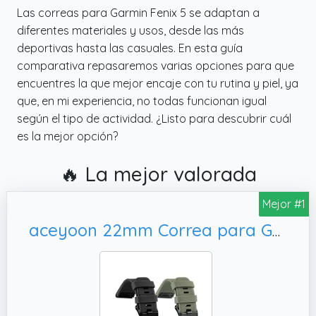
Las correas para Garmin Fenix 5 se adaptan a
diferentes materiales y usos, desde las más
deportivas hasta las casuales. En esta guía
comparativa repasaremos varias opciones para que
encuentres la que mejor encaje con tu rutina y piel, ya
que, en mi experiencia, no todas funcionan igual
según el tipo de actividad. ¿Listo para descubrir cuál
es la mejor opción?
🔥 La mejor valorada
Mejor #1
aceyoon 22mm Correa para Garmin Quatix 7 Pro/Fenix 7/7 Pro/6/6 Pro/5/5 Plus, Quickfit Silicona Reemplazo Correa para Garmin Instinct/Forerunner 935 945/Approach S60 S62/Descent G1 (Negro + Verde)