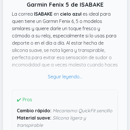
Garmin Fenix 5 de ISABAKE
La correa
ISABAKE
en
cielo azul
es ideal para
quien tiene un Garmin Fenix 6, 5 o modelos
similares y quiere darle un toque fresco y
cómodo a su reloj, especialmente si lo usas para
deporte o en el día a día. Al estar hecha de
silicona suave, se nota ligera y transpirable,
perfecta para evitar esa sensación de sudor o
incomodidad que a veces molesta cuando haces
ejercicio o llevas el reloj mucho rato. Además, al
ser ajustable, encaja bien en muñecas desde 16 a
22 cm sin líos.
La verdad es que el sistema QuickFit para
✔️ Pros
cambiar la correa es una buena movida, porque
Cambio rápido:
Mecanismo QuickFit sencillo
te evita estar liado con herramientas o tornillos y
Material suave:
Silicona ligera y
puedes variar el estilo en segundos, algo
transpirable
práctico si te gusta combinar o simplemente