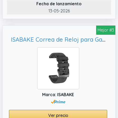
Fecha de lanzamiento
y de secado rápido.
13-05-2026
✔️ Diseño Seguro y Ajustable con Cierre de
Velcro. El cierre de velcro permite ajustes
rápidos y precisos, adaptándose a muñecas
Mejor #3
de 140 a 210 mm.
ISABAKE Correa de Reloj para Garmin Fenix 6/6 Pro, Banda QuickFit de 22 mm de Ancho
Marca: ISABAKE
Ver precio