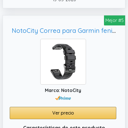
Mejor #5
NotoCity Correa para Garmin fenix 6x/6x Pro, Epix Pro 51mm(Negro)
Marca: NotoCity
Ver precio
Características de este producto