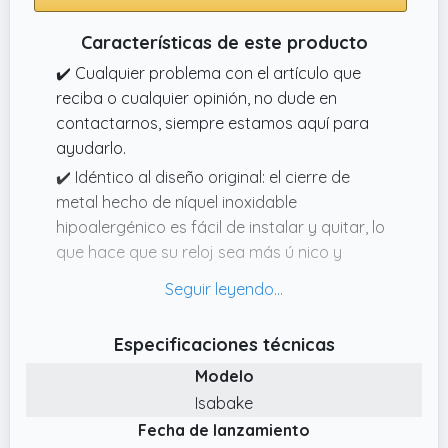
Características de este producto
✔️ Cualquier problema con el artículo que
reciba o cualquier opinión, no dude en
contactarnos, siempre estamos aquí para
ayudarlo.
✔️ Idéntico al diseño original: el cierre de
metal hecho de níquel inoxidable
hipoalergénico es fácil de instalar y quitar, lo
que hace que su reloj sea más ú nico y
sobresaliente.
✔️ Hecho de material de silicona respetuoso
con el medio ambiente, sin olor peculiar e
Especificaciones técnicas
inofensivo, suave pero muy duradero, la
Modelo
banda de silicona también puede soportar el
Isabake
frío o el calor durante el proyecto de buceo
Fecha de lanzamiento
o el viaje de escalada en roca, será su buen