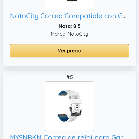
NotoCity Correa Compatible con Garmin Fenix 5/Fenix 6 Pro/Fenix 5 Plus/Fenix 6/Forerunner 945/Forerunner 935/Approach S60/Quatix 5 Correa de Silicona de 22 mm(Army Green-Black)
Nota: 8.5
Marca: NotoCity
Ver precio
#5
MYSNBKN Correa de reloj para Garmin Fenix 6 Pro/Fenix 6/Fenix 7/Fenix 7 Pro/Fenix 5/Epix Pro 47 mm, Bandas de repuesto de silicona QuickFit de 22mm para Garmin Forerunner 965/955/945/935