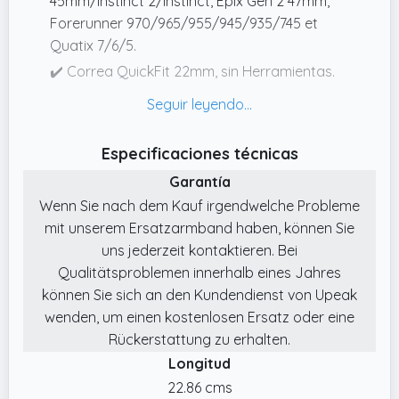
45mm/Instinct 2/Instinct, Epix Gen 2 47mm,
Forerunner 970/965/955/945/935/745 et
Quatix 7/6/5.
✔️ Correa QuickFit 22mm, sin Herramientas.
Cuenta con la innovadora función QuickFit,
que te permite cambiar la correa compatible
con correa Garmin Fenix 5 en segundos,
Especificaciones técnicas
simplemente deslizando la palanca de
Garantía
liberación; no se necesitan herramientas.
Wenn Sie nach dem Kauf irgendwelche Probleme
✔️ Una gama de Colores para Cada Estado
mit unserem Ersatzarmband haben, können Sie
de ánimo. Gracias a la función QuickFit,
uns jederzeit kontaktieren. Bei
cambiar de color en tu correa Garmin Instinct
Qualitätsproblemen innerhalb eines Jahres
2 nunca ha sido tan fácil.
können Sie sich an den Kundendienst von Upeak
✔️ Nylon Premium para Mayor Comodidad y
wenden, um einen kostenlosen Ersatz oder eine
Durabilidad. Elaborada con nailon de alta
Rückerstattung zu erhalten.
densidad, esta correa de repuesto
Longitud
compatible con correa Garmin Fenix 6 Pro es
22.86 cms
suave, transpirable, resistente, fácil de limpiar