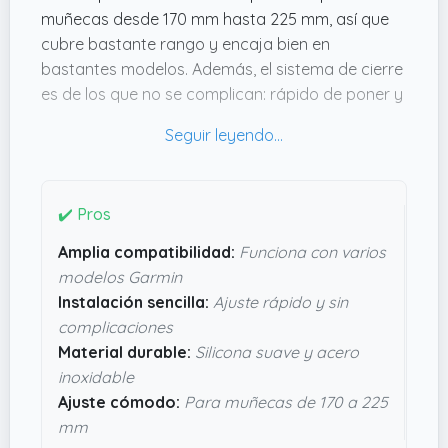
muñecas desde 170 mm hasta 225 mm, así que
cubre bastante rango y encaja bien en
bastantes modelos. Además, el sistema de cierre
es de los que no se complican: rápido de poner y
quitar, perfecto si cambias de correa o haces
deporte y quieres ajustarla fácil.
El material de silicona ecológica es bastante
suave y resistente, ideal para aguantar sudor y
✔️ Pros
agua sin estropearse, y las piezas de acero
Amplia compatibilidad:
Funciona con varios
inoxidable le dan un toque robusto que da
modelos Garmin
confianza. No parece que vaya a soltarse o
Instalación sencilla:
Ajuste rápido y sin
estropearse rápido, y eso siempre cuenta
complicaciones
cuando llevas el reloj todo el día. Si buscas algo
Material durable:
Silicona suave y acero
práctico, que no desentone y dure, esta correa
inoxidable
puede ser una opción a tener en cuenta.
Ajuste cómodo:
Para muñecas de 170 a 225
mm