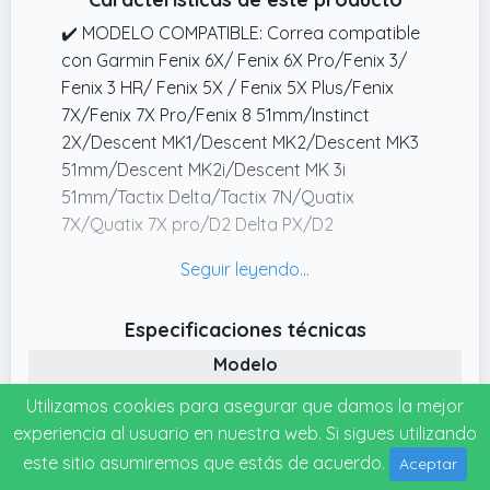
✔️ MODELO COMPATIBLE: Correa compatible
con Garmin Fenix 6X/ Fenix 6X Pro/Fenix 3/
Fenix 3 HR/ Fenix 5X / Fenix 5X Plus/Fenix
7X/Fenix 7X Pro/Fenix 8 51mm/Instinct
2X/Descent MK1/Descent MK2/Descent MK3
51mm/Descent MK2i/Descent MK 3i
51mm/Tactix Delta/Tactix 7N/Quatix
7X/Quatix 7X pro/D2 Delta PX/D2
Charlie/Epix Pro 51mm/Enduro/Enduro 2.
✔️ FÁCIL DE INSTALAR: Es fácil tomar o quitar
la correa con un mecanismo de conexión
Especificaciones técnicas
fácil. La parte que se conecta a su reloj se
Modelo
ajusta bien y es suficiente para mantener su
reloj seguro.
NotoCity
Utilizamos cookies para asegurar que damos la mejor
Fecha de lanzamiento
✔️ SERVICIO AL CLIENTE: Lo que podemos
experiencia al usuario en nuestra web. Si sigues utilizando
prometer a nuestros clientes son productos
13-05-2026
este sitio asumiremos que estás de acuerdo.
Aceptar
y servicios de la más alta calidad. Si tiene