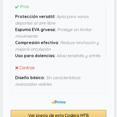
gruesa que protege bien, pero sin que te sientas
✔️ Pros
limitado al mover el brazo. Además, ayudan con
Protección versátil:
Apta para varios
la compresión para reducir la hinchazón y
deportes al aire libre
mejorar la circulación, algo útil si ya tienes alguna
Espuma EVA gruesa:
Protege sin limitar
molestia como tendinitis o simplemente quieres
movimiento
cuidarte mejor. Parecen un complemento
Compresión efectiva:
Reduce hinchazón y
cómodo para cualquiera que quiera ir un poco
mejora circulación
más seguro sin perder movilidad. No está mal
Uso para dolencias:
Alivia tendinitis y artritis
para lo que cuestan y cómo están diseñadas.
❌ Contras
Diseño básico:
Sin características
avanzadas visibles
Ver precio de esta Codera MTB