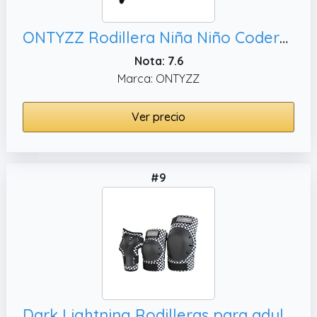
ONTYZZ Rodillera Niña Niño Coderas Transpirables Ligeras Deportivas Proteccion para Futbol Baloncesto Voleibol MTB Gimnasia Ritmica Balonmano Baile
Nota: 7.6
Marca: ONTYZZ
Ver precio
#9
Dark Lightning Rodilleras para adultos/jóvenes/jóvenes, color negro