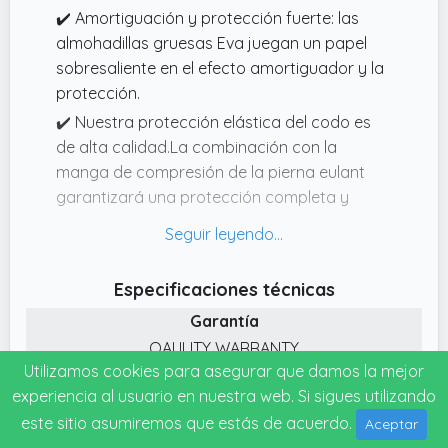
✔️ Amortiguación y protección fuerte: las
almohadillas gruesas Eva juegan un papel
sobresaliente en el efecto amortiguador y la
protección.
✔️ Nuestra protección elástica del codo es
de alta calidad.La combinación con la
manga de compresión de la pierna eulant
garantizará una protección completa y
potente.Si tiene alguna pregunta, Póngase en
contacto con nosotros por correo
electrónico gratis.
Especificaciones técnicas
✔️ Diseño estructural ergonómico que
Garantía
permite que las mangas del brazo se ajusten
QAULITY WARRANTY
estrechamente a los brazos y articulaciones
Utilizamos cookies para asegurar que damos la mejor
Fecha de lanzamiento
y que ofrezcan un buen soporte. tiras de
experiencia al usuario en nuestra web. Si sigues utilizando
silicona antideslizantes que ayudan a reducir
13-06-2026
este sitio asumiremos que estás de acuerdo.
Aceptar
la caída al hacer ejercicio.