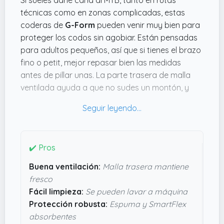
técnicas como en zonas complicadas, estas
coderas de
G-Form
pueden venir muy bien para
proteger los codos sin agobiar. Están pensadas
para adultos pequeños, así que si tienes el brazo
fino o petit, mejor repasar bien las medidas
antes de pillar unas. La parte trasera de malla
ventilada ayuda a que no sudes un montón, y
que se puedan lavar a máquina es un puntazo
para mantenerlas frescas tras las rutas más
barroteras. El diseño con capas de espuma
suave, almohadillas SmartFlex y una funda
✔️ Pros
resistente parece bastante sólido para aguantar
golpes y rozaduras sin que se te deshagan al
Buena ventilación:
Malla trasera mantiene
primer uso. Además, el tejido de compresión
fresco
doble mantiene la codera fija y cómoda, algo
Fácil limpieza:
Se pueden lavar a máquina
clave cuando estás dando pedales o bajando a
Protección robusta:
Espuma y SmartFlex
tope. Si buscas algo funcional y que no te
absorbentes