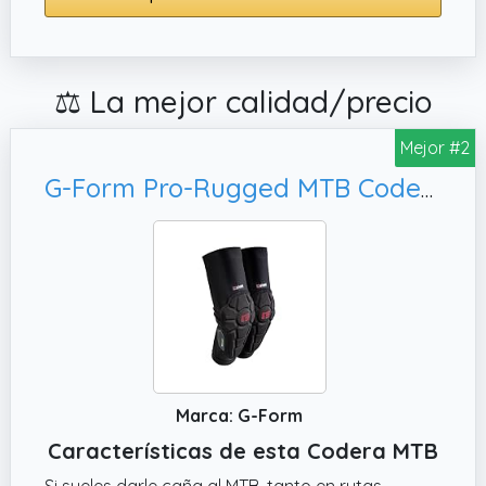
⚖️ La mejor calidad/precio
Mejor #2
G-Form Pro-Rugged MTB Coderas para Bicicleta de Montaña, Adulto Pequeño
Marca: G-Form
Características de esta Codera MTB
Si sueles darle caña al MTB, tanto en rutas