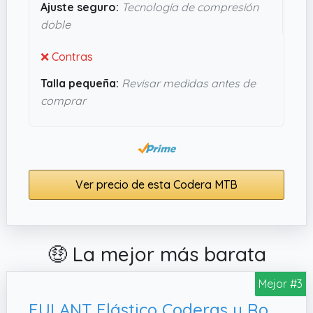
moleste mientras ruedas, estas coderas cumplen
Ajuste seguro:
Tecnología de compresión
sin complicaciones.
doble
❌ Contras
Talla pequeña:
Revisar medidas antes de
comprar
Ver precio de esta Codera MTB
🤑 La mejor más barata
Mejor #3
EULANT Elástico Coderas y Rodilleras para Niño/Jóvenes, M