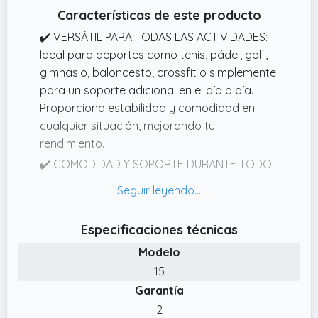
Características de este producto
✔️ VERSÁTIL PARA TODAS LAS ACTIVIDADES:
Ideal para deportes como tenis, pádel, golf,
gimnasio, baloncesto, crossfit o simplemente
para un soporte adicional en el día a día.
Proporciona estabilidad y comodidad en
cualquier situación, mejorando tu
rendimiento.
✔️ COMODIDAD Y SOPORTE DURANTE TODO
EL DÍA: Diseñada para brindar soporte
continuo al codo, asegurando comodidad en
actividades diarias o deportivas. Ideal para
Especificaciones técnicas
mantener estabilidad en movimientos
Modelo
repetitivos sin limitar la flexibilidad, perfecta
para el trabajo o el ejercicio.
15
Garantía
✔️ COMPRESIÓN ÓPTIMA Y FLEXIBILIDAD:
Proporciona una compresión uniforme que
2