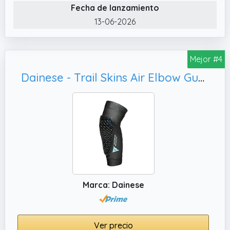
ayuda a mantener la estabilidad del codo,
Fecha de lanzamiento
mejorando el rendimiento en actividades
13-06-2026
físicas. Su diseño flexible permite un
movimiento natural sin restricciones,
adaptándose a tus necesidades diarias.
Mejor #4
✔️ NEO XPRO: Nos comprometemos a
Dainese - Trail Skins Air Elbow Guards, M
ofrecer productos de alta calidad diseñados
para tu comodidad y rendimiento.
Innovamos constantemente para mejorar
nuestros diseños y adaptarnos a tus
necesidades.
✔️ MATERIAL DE ALTA CALIDAD Y CONFORT:
Fabricada con materiales transpirables y
duraderos, asegura una experiencia cómoda
Marca: Dainese
y fresca durante todo el día. El tejido suave
evita la irritación de la piel, manteniendo el
codo seco en cualquier actividad.
Ver precio