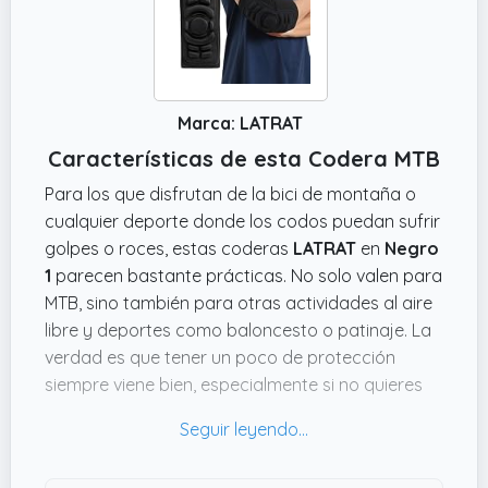
Marca: LATRAT
Características de esta Codera MTB
Para los que disfrutan de la bici de montaña o
cualquier deporte donde los codos puedan sufrir
golpes o roces, estas coderas
LATRAT
en
Negro
1
parecen bastante prácticas. No solo valen para
MTB, sino también para otras actividades al aire
libre y deportes como baloncesto o patinaje. La
verdad es que tener un poco de protección
siempre viene bien, especialmente si no quieres
acabar con un codo magullado tras una caída
tonta.
Lo que más atrae es la espuma EVA bastante