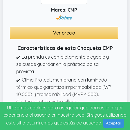
Marca: CMP
Ver precio
Características de esta Chaqueta CMP
✔️ La prenda es completamente plegable y
se puede guardar en la práctica bolsa
provista
✔️ Clima Protect, membrana con laminado
térmico que garantiza impermeabilidad (WP
10.000) y transpirabilidad (MVP 4.000).
Costuras totalmente selladas.
Utilizamos cookies para asegurar que damos la mejor
✔️ Chaqueta que ofrece protección contra la
experiencia al usuario en nuestra web. Si sigues utilizando
lluvia
este sitio asumiremos que estás de acuerdo.
Aceptar
✔️ Apertura de cremallera completa con