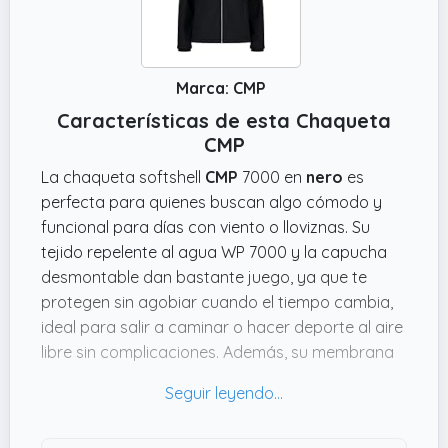
Marca: CMP
Características de esta Chaqueta
CMP
La chaqueta softshell
CMP
7000 en
nero
es
perfecta para quienes buscan algo cómodo y
funcional para días con viento o lloviznas. Su
tejido repelente al agua WP 7000 y la capucha
desmontable dan bastante juego, ya que te
protegen sin agobiar cuando el tiempo cambia,
ideal para salir a caminar o hacer deporte al aire
libre sin complicaciones. Además, su membrana
MVP 1000 garantiza que no te acalores
demasiado, porque es bastante transpirable.
Con un peso de
0.45 kg
, esta prenda resulta