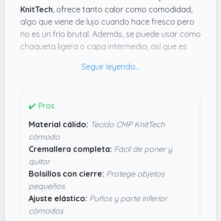
KnitTech
, ofrece tanto calor como comodidad,
algo que viene de lujo cuando hace fresco pero
no es un frío brutal. Además, se puede usar como
chaqueta ligera o capa intermedia, así que es
bastante versátil para diferentes temperaturas.
Lo que molaría para los padres es la cremallera
completa y los bolsillos con cierre, que sirven
para guardar pequeñeces sin miedo a perderlas,
✔️ Pros
y los puños y la parte inferior con lazos elásticos
Material cálido:
Tecido CMP KnitTech
que ajustan bien y ayudan a que se quede en su
cómodo
sitio. El diseño no solo es práctico, también tiene
Cremallera completa:
Fácil de poner y
ese toque moderno con el logo en el hombro que
quitar
da confianza en la calidad de
CMP
. En resumen,
Bolsillos con cierre:
Protege objetos
parece un buen aliado para los días activos sin
pequeños
complicaciones.
Ajuste elástico:
Puños y parte inferior
cómodos