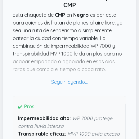
CMP
Esta chaqueta de
CMP
en
Negro
es perfecta
para quienes disfrutan de planes al aire libre, ya
sea una ruta de senderismo o simplemente
patear la ciudad con tiempo variable. La
combinación de impermeabilidad WP 7000 y
transpirabilidad MVP 1000 le da un plus para no
acabar empapado o agobiado en esos días
raros que cambia el tiempo a cada rato.
Además, lleva una membrana térmica que ayuda
a mantener el cuerpo calentito sin que sudes
demasiado.
Lo que me parece muy práctico es la cremallera
✔️ Pros
completa y esos tres bolsillos con cierre: vas a
Impermeabilidad alta:
WP 7000 protege
poder guardar el móvil, las llaves o algo de
contra lluvia intensa
comida sin miedo a perderlo, y con la capucha
Transpirable eficaz:
MVP 1000 evita exceso
desmontable y los cordones puedes ajustarla a