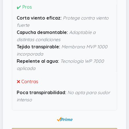
ligera pero resistente, lo que facilita llevarla en
✔️ Pros
una mochila o usarla como capa intermedia sin
Corta viento eficaz:
Protege contra viento
que reste movilidad. La combinación entre
fuerte
resistencia al viento y repelencia al agua hace
Capucha desmontable:
Adaptable a
que valga la pena si buscas algo tosco pero
distintas condiciones
cómodo. En definitiva, parece una apuesta fiable
Tejido transpirable:
Membrana MVP 1000
para el día a día sin grandes pretensiones
incorporada
técnicas pero con buen rendimiento.
Repelente al agua:
Tecnología WP 7000
aplicada
❌ Contras
Poca transpirabilidad:
No apta para sudor
intenso