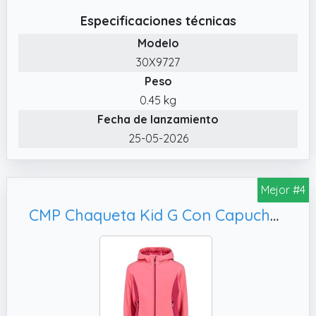
capucha y en el bajo de la chaqueta, logo
Especificaciones técnicas
CMP en el hombro
Modelo
✔️ Disponible en diferentes colores
30X9727
✔️ La prenda es completamente plegable
Peso
sobre sí misma dentro del bolsillo especial
0.45 kg
Fecha de lanzamiento
25-05-2026
Mejor #4
CMP Chaqueta Kid G Con Capucha Fija, 152