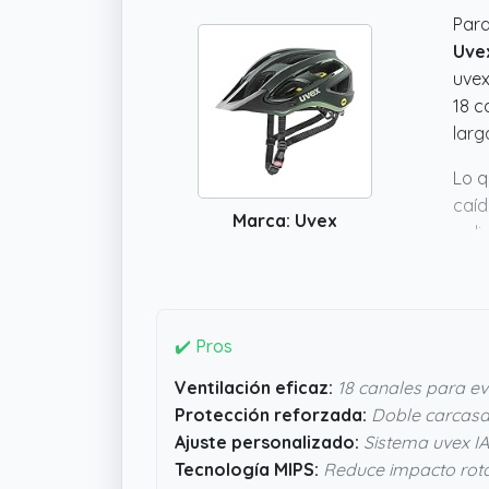
Para
Uve
uvex
18 c
larg
Lo q
caíd
Marca: Uvex
poli
solo
Vamo
✔️ Pros
Ventilación eficaz:
18 canales para evi
Protección reforzada:
Doble carcasa
Ajuste personalizado:
Sistema uvex IAS
Tecnología MIPS:
Reduce impacto rota