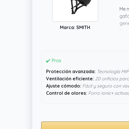
Me m
gafa
gene
Marca: SMITH
te a
comp
✔️ Pros
Protección avanzada:
Tecnología MIP
Ventilación eficiente:
20 orificios par
Ajuste cómodo:
Fácil y seguro con vis
Control de olores:
Forro Ionic+ activa