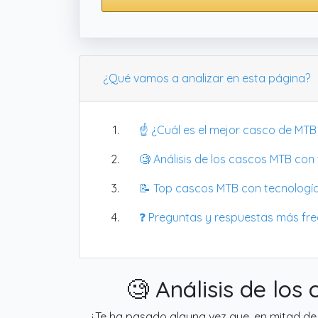
¿Qué vamos a analizar en esta página?
☝️ ¿Cuál es el mejor casco de MTB
🧐 Análisis de los cascos MTB co
📝 Top cascos MTB con tecnología
❓ Preguntas y respuestas más fr
🧐 Análisis de lo
¿Te ha pasado alguna vez que, en mitad de 