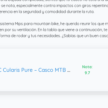
se nota, especialmente contra impactos con giros repentinos
rencia en la seguridad y comodidad durante la ruta.
istema Mips para mountain bike, he querido reunir los que 
 por su ventilación. En la tabla que viene a continuación, t
 forma de rodar y tus necesidades. ¿Sabías que un buen ca
Nota:
POC Cularis Pure – Casco MTB Unisex con Sistema MIPS, diseño Ligero y Ajuste 360° para Trail y XC
9.7