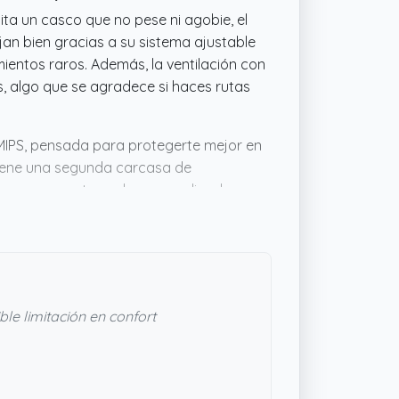
ita un casco que no pese ni agobie, el
an bien gracias a su sistema ajustable
mientos raros. Además, la ventilación con
, algo que se agradece si haces rutas
MIPS, pensada para protegerte mejor en
tiene una segunda carcasa de
o para aguantar golpes complicados, no
ía de 2 años da bastante tranquilidad.
odidad, tiene pinta de cumplir bien.
ble limitación en confort