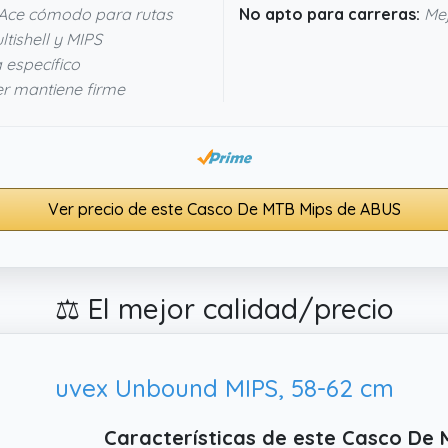
Ace cómodo para rutas
No apto para carreras:
Mej
tishell y MIPS
 específico
er mantiene firme
Ver precio de este Casco De MTB Mips de ABUS
⚖️ El mejor calidad/precio
uvex Unbound MIPS, 58-62 cm
Características de este Casco De