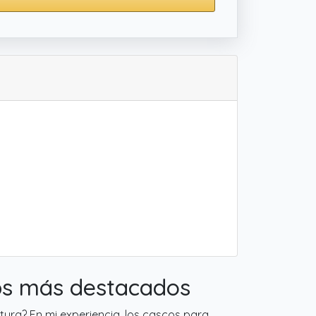
ips más destacados
tura? En mi experiencia, los cascos para