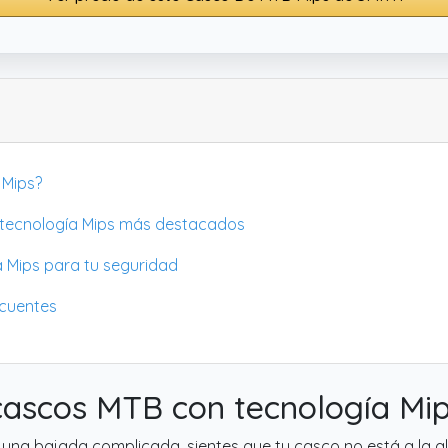
 Mips?
n tecnología Mips más destacados
 Mips para tu seguridad
ecuentes
s cascos MTB con tecnología M
una bajada complicada, sientes que tu casco no está a la al