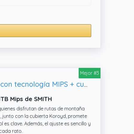
Mejor #3
SMITH Engage MTB - Casco de bicicleta de montaña para adultos con tecnología MIPS + cubierta Koroyd, talla XL
MTB Mips de SMITH
quienes disfrutan de rutas de montaña
S, junto con la cubierta Koroyd, promete
l es clave. Además, el ajuste es sencillo y
cada rato.