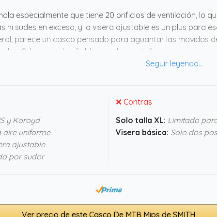
ola especialmente que tiene 20 orificios de ventilación, lo 
s ni sudes en exceso, y la visera ajustable es un plus para e
ral, parece un casco pensado para aguantar las movidas del 
gobie. Si buscas algo fiable para la montaña que no pese y s
licaciones.
❌ Contras
S y Koroyd
Solo talla XL:
Limitado para
a aire uniforme
Visera básica:
Solo dos pos
era ajustable
do por sudor
Ver precio de este Casco De MTB Mips de SMITH