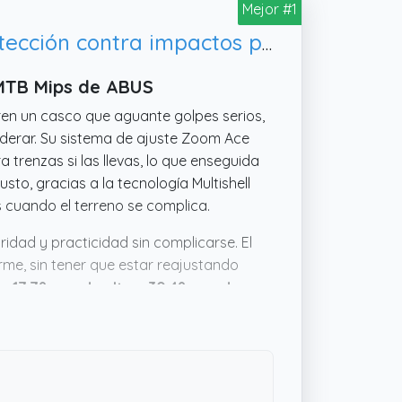
Mejor #1
ABUS Casco MTB MoDrop MIPS - casco de ciclismo robusto con protección contra impactos para ciclistas de montaña - ajuste personalizado - unisex
 MTB Mips de ABUS
ren un casco que aguante golpes serios,
derar. Su sistema de ajuste Zoom Ace
 trenzas si las llevas, lo que enseguida
to, gracias a la tecnología Multishell
s cuando el terreno se complica.
dad y practicidad sin complicarse. El
irme, sin tener que estar reajustando
de
17.78 cms de alto x 30.48 cms de
e con muchas cabezas y estilos. No es
ransmite confianza para afrontar